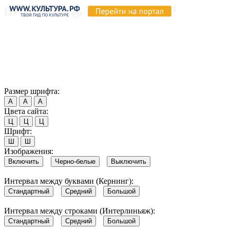
Продолжая пользоваться этим сайтом, вы соглашаетесь на
использование cookie и обработку данных в соответствии с
Политикой сайта в области обработки и защиты
персональных данных
. Обратите внимание, что в случае, если
использование сайтом файлов cookie отключено, некоторые
возможности сайта могут быть отображены некорректно.
Согласен
Размер шрифта:
А
А
А
Цвета сайта:
Ц
Ц
Ц
Шрифт:
Ш
Ш
Изображения:
Включить
Черно-белые
Выключить
Интервал между буквами (Кернинг):
Стандартный
Средний
Большой
Интервал между строками (Интерлиньяж):
Стандартный
Средний
Большой