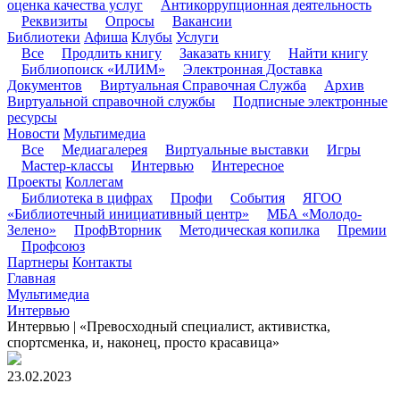
оценка качества услуг
Антикоррупционная деятельность
Реквизиты
Опросы
Вакансии
Библиотеки
Афиша
Клубы
Услуги
Все
Продлить книгу
Заказать книгу
Найти книгу
Библиопоиск «ИЛИМ»
Электронная Доставка
Документов
Виртуальная Справочная Служба
Архив
Виртуальной справочной службы
Подписные электронные
ресурсы
Новости
Мультимедиа
Все
Медиагалерея
Виртуальные выставки
Игры
Мастер-классы
Интервью
Интересное
Проекты
Коллегам
Библиотека в цифрах
Профи
События
ЯГОО
«Библиотечный инициативный центр»
МБА «Молодо-
Зелено»
ПрофВторник
Методическая копилка
Премии
Профсоюз
Партнеры
Контакты
Главная
Мультимедиа
Интервью
Интервью | «Превосходный специалист, активистка,
спортсменка, и, наконец, просто красавица»
23.02.2023