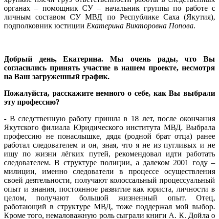
органах – помощник СУ – начальник группы по работе с
личным составом СУ МВД по Республике Саха (Якутия),
подполковник юстиции
Екатерина Викторовна Попова
.
Добрый день, Екатерина. Мы очень рады, что Вы
согласились принять участие в нашем проекте, несмотря
на Ваш загруженный график.
Пожалуйста, расскажите немного о себе, как Вы выбрали
эту профессию?
- В следственную работу пришла в 18 лет, после окончания
Якутского филиала Юридического института МВД. Выбрала
профессию не понаслышке, дядя (родной брат отца) ранее
работал следователем и он, зная, что я не из пугливых и не
ищу по жизни лёгких путей, рекомендовал идти работать
следователем. В структуре полиции, а далеком 2001 году –
милиции, именно следователи в процессе осуществления
своей деятельности, получают колоссальный процессуальный
опыт и знания, постоянное развитие как юриста, личности в
целом, получают большой жизненный опыт. Отец,
работающий в структуре МВД, тоже поддержал мой выбор.
Кроме того, немаловажную роль сыграли книги А. К. Дойла о