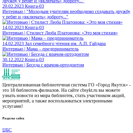
20.02.2023
Книга-03
Интервью | "Молодым учителям необходимо создавать дружбу
у ребят и «включать» доброту..."
14.02.2023
Книга-03
Интервью | Стилист Люба Платонова: «Это моя стихия»
14.02.2023
Зал семейного чтения им. А.П. Гайдара
Интервью | Мама – предприниматель
30.12.2022
Книга-03
Интервью | Беседа с врачом-ортодонтом
Централизованная библиотечная система ГО «Город Якутск» -
это 18 библиотек-филиалов. На сайте cbsykt.ru вы можете
узнать новости из мира библиотек, стать участником акций,
мероприятий, а также воспользоваться электронными
услугами!
Разделы сайта
ЦБС