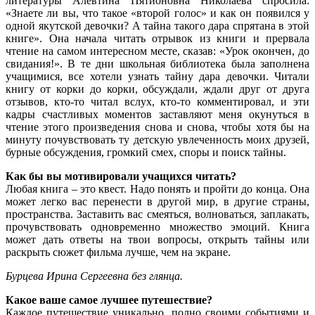
литературы Алевтина Пятионовна Николаева спросила:
«Знаете ли вы, что такое «второй голос» и как он появился у
одной якутской девочки? А тайна такого дара спрятана в этой
книге». Она начала читать отрывок из книги и прервала
чтение на самом интересном месте, сказав: «Урок окончен, до
свидания!». В те дни школьная библиотека была заполнена
учащимися, все хотели узнать тайну дара девочки. Читали
книгу от корки до корки, обсуждали, ждали друг от друга
отзывов, кто-то читал вслух, кто-то комментировал, и эти
кадры счастливых моментов заставляют меня окунуться в
чтение этого произведения снова и снова, чтобы хотя бы на
минуту почувствовать ту детскую увлеченность моих друзей,
бурные обсуждения, громкий смех, споры и поиск тайны.
Как бы вы мотивировали учащихся читать?
Любая книга – это квест. Надо понять и пройти до конца. Она
может легко вас перенести в другой мир, в другие страны,
пространства. Заставить вас смеяться, волноваться, заплакать,
прочувствовать одновременно множество эмоций. Книга
может дать ответы на твои вопросы, открыть тайны или
раскрыть сюжет фильма лучше, чем на экране.
Бурцева Ирина Сергеевна без глянца.
Какое ваше самое лучшее путешествие?
Каждое путешествие уникально, полно своими событиями и