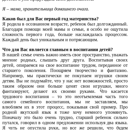
Я – мама, хранительница домашнего очага.
Каков был для Вас первый год материнства?
Я родила в осознанном возрасте, ребенок был долгожданный.
Благодаря помощи моей мамы и семьи, я особо не ощутила
сложность первого года, больше наслаждалась процессом.
Каждый день был уникальным и потрясающим.
Что для Вас является главным в воспитании детей?
В нашей семье очень важно иметь свое пространство, уважать
мнение родных, слышать друг друга. Воспитывая своих
детей, опираемся на свое воспитание трудом, переданное от
старшего поколения. Поощряем творчество и фантазию.
Например, мы практически не покупаем игрушки своим
детям. Вы не подумайте, что у нас нет возможностей, просто
таким образом они больше ценят свои игрушки, много
фантазируют, делают их своими руками. Что касается
трудового воспитания – то это неотъемлемая часть того
самого семейного воспитания, мы не заставляем, мы
влюбляем их в этот процесс, показывая свой пример. Про
родной якутский язык я тоже хочу немного упомянуть.
Поначалу это было очень трудно, старший ребенок сильно
путался, говорил в одном предложении используя два языка.
Я чуть не опустила руки, но все же решили, что будем