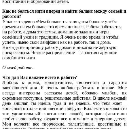
воспитании и образовании детей.
Как не бояться идти вперед и найти баланс между семьей и
работой?
У нас есть девиз «Чем больше ты занят, тем больше у тебя
времени и тем больше это время ценнее». Работа работается
на работе, а дома это семья, домашние задания и игры,
семейный ужин и традиции. Я очень ценю время, и чтобы
успеть, имею свои лайфхаки как на работе, так и дома.
Никогда не приношу работу домой и никогда не жертвую
воскресеньем. Четкое распределение – гарантия гармонии
семейного очага.
О моей работе.
Что для Вас важнее всего в работе?
Любовь к детям, коллективизм, творчество и гарантия
завтрашнего дня. Я очень люблю работать в школе. Мне
всегда интересны рассказы детей, обожаю улыбки, их
скромные поступки, решительные действия. В школе каждый
день аншлаг, ты идешь туда и не знаешь, что тебя ждет –
«опасный штиль» или «легкий тайфун». Коллектив школы это
тот удивительный контингент людей, которые фанатично
любят свою работу, отдают все внимание и энергию детям.
Мои коллеги все творческие, талантливые, креативные и