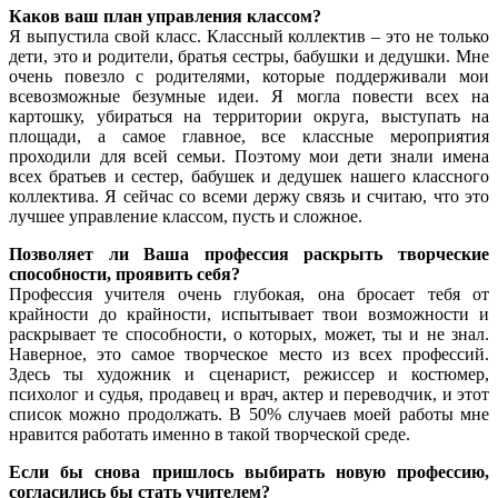
Каков ваш план управления классом?
Я выпустила свой класс. Классный коллектив – это не только
дети, это и родители, братья сестры, бабушки и дедушки. Мне
очень повезло с родителями, которые поддерживали мои
всевозможные безумные идеи. Я могла повести всех на
картошку, убираться на территории округа, выступать на
площади, а самое главное, все классные мероприятия
проходили для всей семьи. Поэтому мои дети знали имена
всех братьев и сестер, бабушек и дедушек нашего классного
коллектива. Я сейчас со всеми держу связь и считаю, что это
лучшее управление классом, пусть и сложное.
Позволяет ли Ваша профессия раскрыть творческие
способности, проявить себя?
Профессия учителя очень глубокая, она бросает тебя от
крайности до крайности, испытывает твои возможности и
раскрывает те способности, о которых, может, ты и не знал.
Наверное, это самое творческое место из всех профессий.
Здесь ты художник и сценарист, режиссер и костюмер,
психолог и судья, продавец и врач, актер и переводчик, и этот
список можно продолжать. В 50% случаев моей работы мне
нравится работать именно в такой творческой среде.
Если бы снова пришлось выбирать новую профессию,
согласились бы стать учителем?