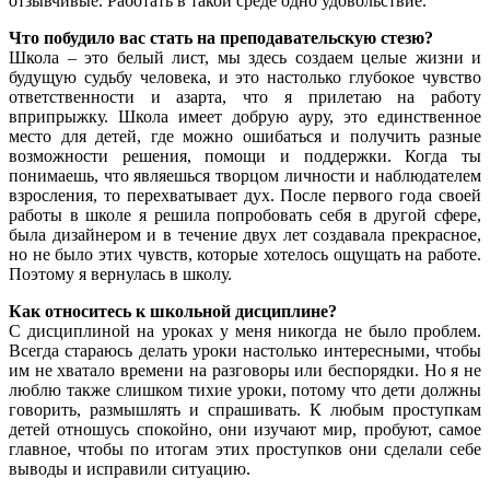
отзывчивые. Работать в такой среде одно удовольствие.
Что побудило вас стать на преподавательскую стезю?
Школа – это белый лист, мы здесь создаем целые жизни и
будущую судьбу человека, и это настолько глубокое чувство
ответственности и азарта, что я прилетаю на работу
вприпрыжку. Школа имеет добрую ауру, это единственное
место для детей, где можно ошибаться и получить разные
возможности решения, помощи и поддержки. Когда ты
понимаешь, что являешься творцом личности и наблюдателем
взросления, то перехватывает дух. После первого года своей
работы в школе я решила попробовать себя в другой сфере,
была дизайнером и в течение двух лет создавала прекрасное,
но не было этих чувств, которые хотелось ощущать на работе.
Поэтому я вернулась в школу.
Как относитесь к школьной дисциплине?
С дисциплиной на уроках у меня никогда не было проблем.
Всегда стараюсь делать уроки настолько интересными, чтобы
им не хватало времени на разговоры или беспорядки. Но я не
люблю также слишком тихие уроки, потому что дети должны
говорить, размышлять и спрашивать. К любым проступкам
детей отношусь спокойно, они изучают мир, пробуют, самое
главное, чтобы по итогам этих проступков они сделали себе
выводы и исправили ситуацию.