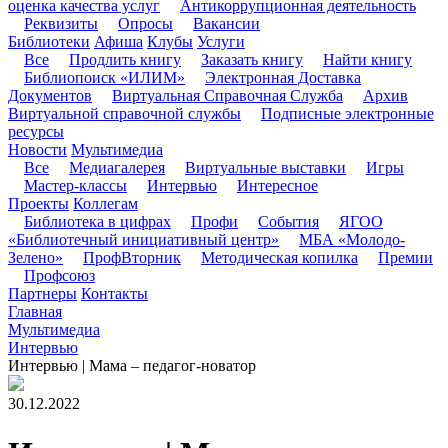
оценка качества услуг
Антикоррупционная деятельность
Реквизиты
Опросы
Вакансии
Библиотеки
Афиша
Клубы
Услуги
Все
Продлить книгу
Заказать книгу
Найти книгу
Библиопоиск «ИЛИМ»
Электронная Доставка
Документов
Виртуальная Справочная Служба
Архив
Виртуальной справочной службы
Подписные электронные
ресурсы
Новости
Мультимедиа
Все
Медиагалерея
Виртуальные выставки
Игры
Мастер-классы
Интервью
Интересное
Проекты
Коллегам
Библиотека в цифрах
Профи
События
ЯГОО
«Библиотечный инициативный центр»
МБА «Молодо-
Зелено»
ПрофВторник
Методическая копилка
Премии
Профсоюз
Партнеры
Контакты
Главная
Мультимедиа
Интервью
Интервью | Мама – педагог-новатор
30.12.2022