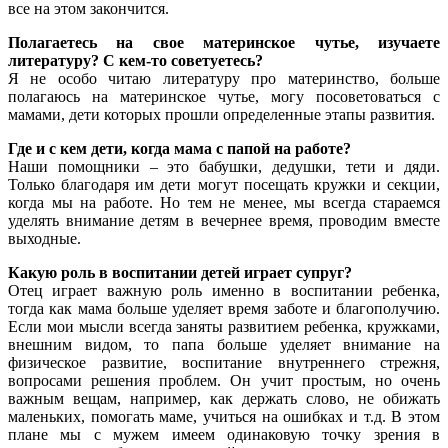
все на этом закончится.
Полагаетесь на свое материнское чутье, изучаете
литературу? С кем-то советуетесь?
Я не особо читаю литературу про материнство, больше
полагаюсь на материнское чутье, могу посоветоваться с
мамами, дети которых прошли определенные этапы развития.
Где и с кем дети, когда мама с папой на работе?
Наши помощники – это бабушки, дедушки, тети и дяди.
Только благодаря им дети могут посещать кружки и секции,
когда мы на работе. Но тем не менее, мы всегда стараемся
уделять внимание детям в вечернее время, проводим вместе
выходные.
Какую роль в воспитании детей играет супруг?
Отец играет важную роль именно в воспитании ребенка,
тогда как мама больше уделяет время заботе и благополучию.
Если мои мысли всегда заняты развитием ребенка, кружками,
внешним видом, то папа больше уделяет внимание на
физическое развитие, воспитание внутреннего стрежня,
вопросами решения проблем. Он учит простым, но очень
важным вещам, например, как держать слово, не обижать
маленьких, помогать маме, учиться на ошибках и т.д. В этом
плане мы с мужем имеем одинаковую точку зрения в