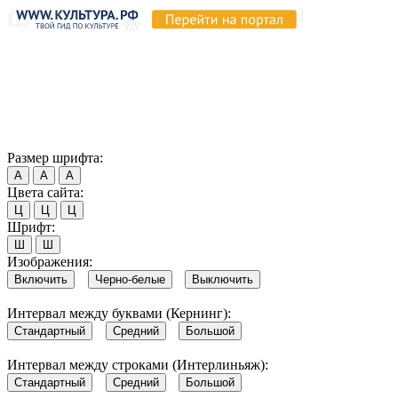
Продолжая пользоваться этим сайтом, вы соглашаетесь на
использование cookie и обработку данных в соответствии с
Политикой сайта в области обработки и защиты
персональных данных
. Обратите внимание, что в случае, если
использование сайтом файлов cookie отключено, некоторые
возможности сайта могут быть отображены некорректно.
Согласен
Размер шрифта:
А
А
А
Цвета сайта:
Ц
Ц
Ц
Шрифт:
Ш
Ш
Изображения:
Включить
Черно-белые
Выключить
Интервал между буквами (Кернинг):
Стандартный
Средний
Большой
Интервал между строками (Интерлиньяж):
Стандартный
Средний
Большой