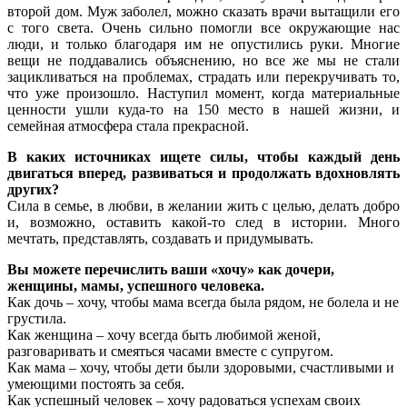
второй дом. Муж заболел, можно сказать врачи вытащили его
с того света. Очень сильно помогли все окружающие нас
люди, и только благодаря им не опустились руки. Многие
вещи не поддавались объяснению, но все же мы не стали
зацикливаться на проблемах, страдать или перекручивать то,
что уже произошло. Наступил момент, когда материальные
ценности ушли куда-то на 150 место в нашей жизни, и
семейная атмосфера стала прекрасной.
В каких источниках ищете силы, чтобы каждый день
двигаться вперед, развиваться и продолжать вдохновлять
других?
Сила в семье, в любви, в желании жить с целью, делать добро
и, возможно, оставить какой-то след в истории. Много
мечтать, представлять, создавать и придумывать.
Вы можете перечислить ваши «хочу» как дочери,
женщины, мамы, успешного человека.
Как дочь – хочу, чтобы мама всегда была рядом, не болела и не
грустила.
Как женщина – хочу всегда быть любимой женой,
разговаривать и смеяться часами вместе с супругом.
Как мама – хочу, чтобы дети были здоровыми, счастливыми и
умеющими постоять за себя.
Как успешный человек – хочу радоваться успехам своих