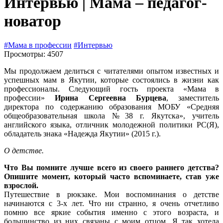
Интервью | Мама – педагог-
новатор
#Мама в профессии
#Интервью
Просмотры: 4507
Мы продолжаем делиться с читателями опытом известных и
успешных мам в Якутии, которые состоялись в жизни как
профессионалы. Следующий гость проекта «Мама в
профессии»
Ирина Сергеевна Бурцева
, заместитель
директора по содержанию образования МОБУ «Средняя
общеобразовательная школа №38 г. Якутска», учитель
английского языка, отличник молодежной политики РС(Я),
обладатель знака «Надежда Якутии» (2015 г.).
О детстве.
Что Вы помните лучше всего из своего раннего детства?
Опишите момент, который часто вспоминаете, став уже
взрослой.
Путешествие в рюкзаке. Мои воспоминания о детстве
начинаются с 3-х лет. Что ни странно, я очень отчетливо
помню все яркие события именно с этого возраста, и
большинство из них связаны с моим отцом. Я так хотела