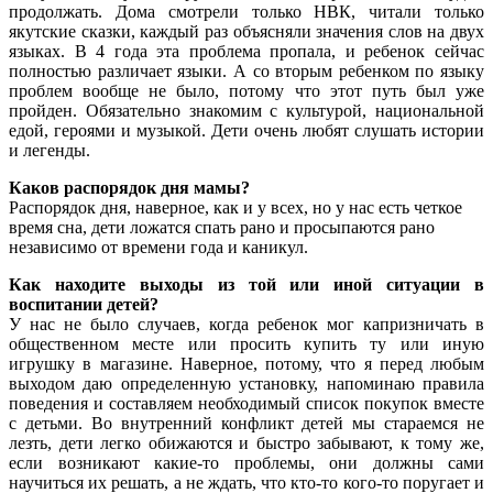
продолжать. Дома смотрели только НВК, читали только
якутские сказки, каждый раз объясняли значения слов на двух
языках. В 4 года эта проблема пропала, и ребенок сейчас
полностью различает языки. А со вторым ребенком по языку
проблем вообще не было, потому что этот путь был уже
пройден. Обязательно знакомим с культурой, национальной
едой, героями и музыкой. Дети очень любят слушать истории
и легенды.
Каков распорядок дня мамы?
Распорядок дня, наверное, как и у всех, но у нас есть четкое
время сна, дети ложатся спать рано и просыпаются рано
независимо от времени года и каникул.
Как находите выходы из той или иной ситуации в
воспитании детей?
У нас не было случаев, когда ребенок мог капризничать в
общественном месте или просить купить ту или иную
игрушку в магазине. Наверное, потому, что я перед любым
выходом даю определенную установку, напоминаю правила
поведения и составляем необходимый список покупок вместе
с детьми. Во внутренний конфликт детей мы стараемся не
лезть, дети легко обижаются и быстро забывают, к тому же,
если возникают какие-то проблемы, они должны сами
научиться их решать, а не ждать, что кто-то кого-то поругает и