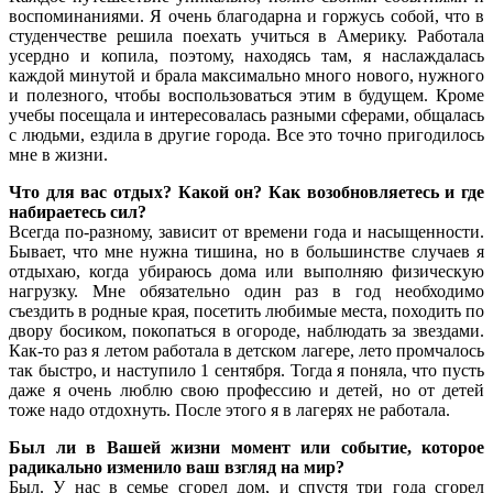
воспоминаниями. Я очень благодарна и горжусь собой, что в
студенчестве решила поехать учиться в Америку. Работала
усердно и копила, поэтому, находясь там, я наслаждалась
каждой минутой и брала максимально много нового, нужного
и полезного, чтобы воспользоваться этим в будущем. Кроме
учебы посещала и интересовалась разными сферами, общалась
с людьми, ездила в другие города. Все это точно пригодилось
мне в жизни.
Что для вас отдых? Какой он? Как возобновляетесь и где
набираетесь сил?
Всегда по-разному, зависит от времени года и насыщенности.
Бывает, что мне нужна тишина, но в большинстве случаев я
отдыхаю, когда убираюсь дома или выполняю физическую
нагрузку. Мне обязательно один раз в год необходимо
съездить в родные края, посетить любимые места, походить по
двору босиком, покопаться в огороде, наблюдать за звездами.
Как-то раз я летом работала в детском лагере, лето промчалось
так быстро, и наступило 1 сентября. Тогда я поняла, что пусть
даже я очень люблю свою профессию и детей, но от детей
тоже надо отдохнуть. После этого я в лагерях не работала.
Был ли в Вашей жизни момент или событие, которое
радикально изменило ваш взгляд на мир?
Был. У нас в семье сгорел дом, и спустя три года сгорел