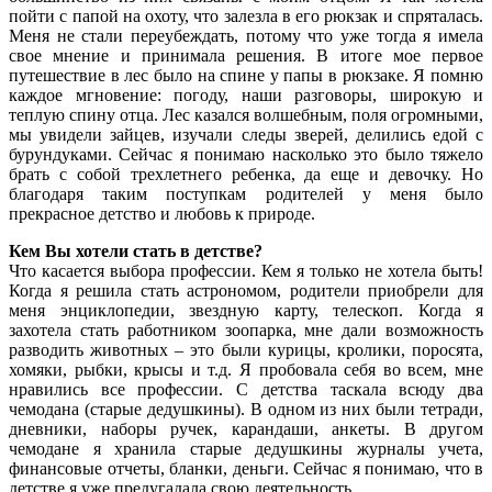
пойти с папой на охоту, что залезла в его рюкзак и спряталась.
Меня не стали переубеждать, потому что уже тогда я имела
свое мнение и принимала решения. В итоге мое первое
путешествие в лес было на спине у папы в рюкзаке. Я помню
каждое мгновение: погоду, наши разговоры, широкую и
теплую спину отца. Лес казался волшебным, поля огромными,
мы увидели зайцев, изучали следы зверей, делились едой с
бурундуками. Сейчас я понимаю насколько это было тяжело
брать с собой трехлетнего ребенка, да еще и девочку. Но
благодаря таким поступкам родителей у меня было
прекрасное детство и любовь к природе.
Кем Вы хотели стать в детстве?
Что касается выбора профессии. Кем я только не хотела быть!
Когда я решила стать астрономом, родители приобрели для
меня энциклопедии, звездную карту, телескоп. Когда я
захотела стать работником зоопарка, мне дали возможность
разводить животных – это были курицы, кролики, поросята,
хомяки, рыбки, крысы и т.д. Я пробовала себя во всем, мне
нравились все профессии. С детства таскала всюду два
чемодана (старые дедушкины). В одном из них были тетради,
дневники, наборы ручек, карандаши, анкеты. В другом
чемодане я хранила старые дедушкины журналы учета,
финансовые отчеты, бланки, деньги. Сейчас я понимаю, что в
детстве я уже предугадала свою деятельность.