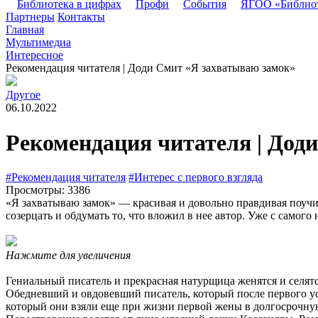
Библиотека в цифрах
Профи
События
ЯГОО «Библио
Партнеры
Контакты
Главная
Мультимедиа
Интересное
Рекомендация читателя | Доди Смит «Я захватываю замок»
Другое
06.10.2022
Рекомендация читателя | Дод
#Рекомендация читателя
#Интерес с первого взгляда
Просмотры: 3386
«Я захватываю замок» — красивая и довольно правдивая поучит
созерцать и обдумать то, что вложил в нее автор. Уже с самог
Нажмите для увеличения
Гениальный писатель и прекрасная натурщица женятся и селятся
Обедневший и овдовевший писатель, который после первого ус
который они взяли еще при жизни первой жены в долгосрочную 