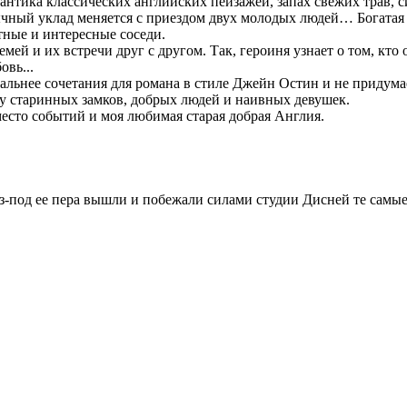
нтика классических английских пейзажей, запах свежих трав, си
вычный уклад меняется с приездом двух молодых людей… Богатая
ные и интересные соседи.
ей и их встречи друг с другом. Так, героиня узнает о том, кто 
овь...
альнее сочетания для романа в стиле Джейн Остин и не придума
у старинных замков, добрых людей и наивных девушек.
место событий и моя любимая старая добрая Англия.
из-под ее пера вышли и побежали силами студии Дисней те самые