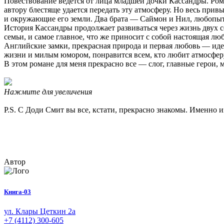
Повествование ведется от лица младшей дочки Кассандры. Рома
автору блестяще удается передать эту атмосферу. Но весь при
и окружающие его земли. Два брата — Саймон и Нил, любопыт
История Кассандры продолжает развиваться через жизнь двух сем
семьи, и самое главное, что же приносит с собой настоящая люб
Английские замки, прекрасная природа и первая любовь — иде
жизни и милым юмором, понравится всем, кто любит атмосфер
В этом романе для меня прекрасно все — слог, главные герои, 
Нажмите для увеличения
P.S. С Доди Смит вы все, кстати, прекрасно знакомы. Именно 
Автор
Книга-03
ул. Клары Цеткин 2а
+7 (4112) 300-605