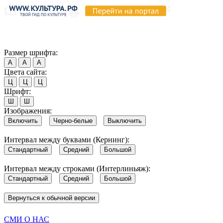
Продолжая пользоваться этим сайтом, вы соглашаетесь на испо
Обратите внимание, что в случае, если использование сайтом 
Согласен
Размер шрифта:
А
А
А
Цвета сайта:
Ц
Ц
Ц
Шрифт:
Ш
Ш
Изображения:
Включить
Черно-белые
Выключить
Интервал между буквами (Кернинг):
Стандартный
Средний
Большой
Интервал между строками (Интерлиньяж):
Стандартный
Средний
Большой
Вернуться к обычной версии
СМИ О НАС