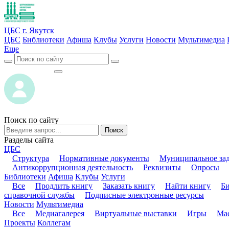
ЦБС г. Якутск
ЦБС
Библиотеки
Афиша
Клубы
Услуги
Новости
Мультимедиа
Еще
ВОЙТИ
ВОЙТИ
Поиск по сайту
Поиск
Разделы сайта
ЦБС
Структура
Нормативные документы
Муниципальное за
Антикоррупционная деятельность
Реквизиты
Опросы
Библиотеки
Афиша
Клубы
Услуги
Все
Продлить книгу
Заказать книгу
Найти книгу
Б
справочной службы
Подписные электронные ресурсы
Новости
Мультимедиа
Все
Медиагалерея
Виртуальные выставки
Игры
Мас
Проекты
Коллегам