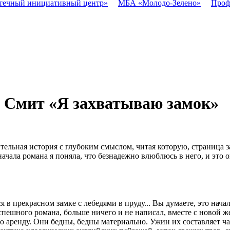
течный инициативный центр»
МБА «Молодо-Зелено»
Проф
и Смит «Я захватываю замок»
ельная история с глубоким смыслом, читая которую, страница з
о начала романа я поняла, что безнадежно влюблюсь в него, и эт
 в прекрасном замке с лебедями в пруду... Вы думаете, это нача
пешного романа, больше ничего и не написал, вместе с новой ж
аренду. Они бедны, бедны материально. Ужин их составляет чаш