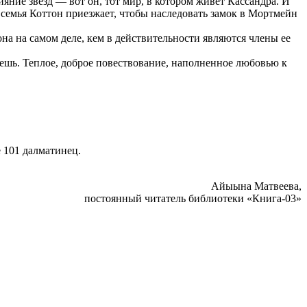
яние звезд — вот он, тот мир, в котором живет Кассандра. И
 семья Коттон приезжает, чтобы наследовать замок в Мортмейн
она на самом деле, кем в действительности являются члены ее
ешь. Теплое, доброе повествование, наполненное любовью к
 101 далматинец.
Айыына Матвеева,
постоянный читатель библиотеки «Книга-03»