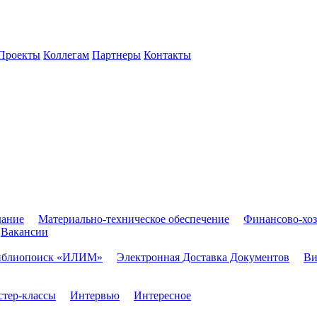
Проекты
Коллегам
Партнеры
Контакты
дание
Материально-техническое обеспечение
Финансово-хоз
Вакансии
иблиопоиск «ИЛИМ»
Электронная Доставка Документов
Ви
тер-классы
Интервью
Интересное