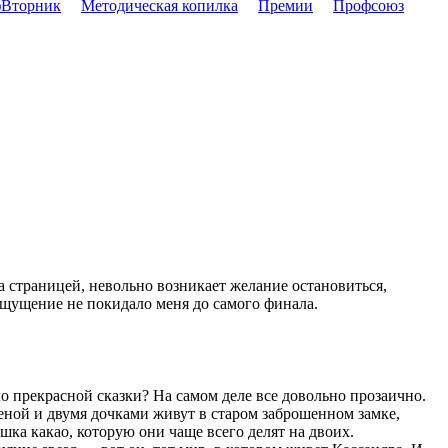
Вторник
Методическая копилка
Премии
Профсоюз
а страницей, невольно возникает желание остановиться,
о ощущение не покидало меня до самого финала.
ло прекрасной сказки? На самом деле все довольно прозаично.
еной и двумя дочками живут в старом заброшенном замке,
ка какао, которую они чаще всего делят на двоих.