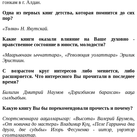
гонкам в г. Алдан.
Одна из первых книг детства, которая помнится до сих
пор?
«Төлкө» Н. Якутскай.
Какие книги оказали влияние на Ваше духовно -
нравственное состояние в юности, молодости?
«Маарыкчаан ыччаттара», «Революция уолаттара» Эрилик
Эристиин.
С возрастом круг интересов либо меняется, либо
расширяется. Что интересного Вы прочитали в последнее
время?
Билигин Дмитрий Наумов «Дэриэбинэм барахсан» ааҕа
сылдьабын.
Какую книгу Вы бы порекомендовали прочесть и почему?
Спортсменнарга ааҕалларыгар: «Высота» Валерий Брумель,
«От новичка до мастера» Владимир Куц, «Пеле Гарринча два
друга, две судьбы» Игорь Фесуненко - иитэр, үөрэтэр
суолталаахтар.