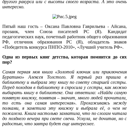
другого ракурса или с высоты своего возраста. А это очень
интересно.
Пятый наш гость – Оксана Павловна Гаврильева - Айсана,
прозаик, член Союза писателей РС (Я). Кандидат
педагогических наук, почетный работник общего образования
РФ, отличник образования РС (Я), обладатель знаков
«Победитель конкурса ПНПО-2010», «Лучший учитель РФ».
Одна из первых книг детства, которая помнится до сих
пор?
Самая первая моя книга «Золотой ключик или приключения
Буратино» Алексея Толстого. Я первый раз пришла в
библиотеку и выбрала эту книгу по совету старшей сестры.
Перед походом в библиотеку я спросила у сестры, как можно
выбирать книгу в библиотеке. Она ответила: «Найди самую
помятую книжку, помятая – значит, много людей прочитали,
то есть она самая интересная». Прохаживаясь между
полками, я заметила эту книжку и выбрала её, о чем не
пожалела. Книга настолько захватила, что по слогам читала
до позднего вечера при свете свечи. Уснула, не дочитав, но с
радостью, что завтра будет еще интереснее.