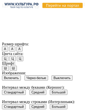
Продолжая пользоваться этим сайтом, вы соглашаетесь на
использование cookie и обработку данных в соответствии с
Политикой сайта в области обработки и защиты
персональных данных
. Обратите внимание, что в случае, если
использование сайтом файлов cookie отключено, некоторые
возможности сайта могут быть отображены некорректно.
Согласен
Размер шрифта:
А
А
А
Цвета сайта:
Ц
Ц
Ц
Шрифт:
Ш
Ш
Изображения:
Включить
Черно-белые
Выключить
Интервал между буквами (Кернинг):
Стандартный
Средний
Большой
Интервал между строками (Интерлиньяж):
Стандартный
Средний
Большой