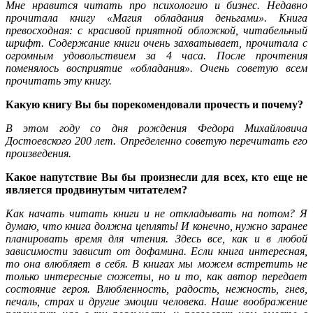
Мне нравится читать про психологию и бизнес. Недавно
прочитала книгу «Магия обладания деньгами». Книга
превосходная: с красивой приятной обложкой, читабельный
шрифт. Содержание книги очень захватывает, прочитала с
огромным удовольствием за 4 часа. После прочтения
поменялось восприятие «обладания». Очень советую всем
прочитать эту книгу.
Какую книгу Вы бы порекомендовали прочесть и почему?
В этом году со дня рождения Федора Михайловича
Достоевского 200 лет. Определенно советую перечитать его
произведения.
Какое напутствие Вы бы произнесли для всех, кто еще не
является продвинутым читателем?
Как начать читать книги и не откладывать на потом? Я
думаю, что книга должна цеплять! И конечно, нужно заранее
планировать время для чтения. Здесь все, как и в любой
зависимости зависит от дофамина. Если книга интересная,
то она влюбляет в себя. В книгах мы можем встретить не
только интересные сюжеты, но и то, как автор передает
состояние героя. Влюбленность, радость, нежность, гнев,
печаль, страх и другие эмоции человека. Наше воображение