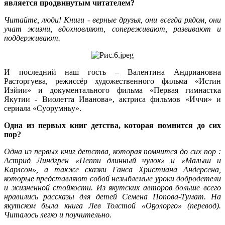
является продвинутым читателем?
Читайте, люди! Книги - верные друзья, они всегда рядом, они
учат жизни, вдохновляют, сопереживают, развивают и
поддерживают.
И последний наш гость – Валентина Андриановна
Расторгуева, режиссёр художественного фильма «Истин
Иэйии» и документального фильма «Первая гимнастка
Якутии - Виолетта Иванова», актриса фильмов «Иччи» и
сериала «Суорумньу».
Одна из первых книг детства, которая помнится до сих
пор?
Одна из первых книг детства, которая помнится до сих пор :
Астрид Линдгрен «Пеппи длинный чулок» и «Малыш и
Карлсон», а также сказки Ганса Христиана Андерсена,
которые представляют собой незыблемые уроки добродетели
и жизненной стойкости. Из якутских авторов больше всего
нравились рассказы для детей Семена Попова-Тумат. На
якутском была книга Лев Толстой «Оҕолорго» (перевод).
Читалось легко и поучительно.