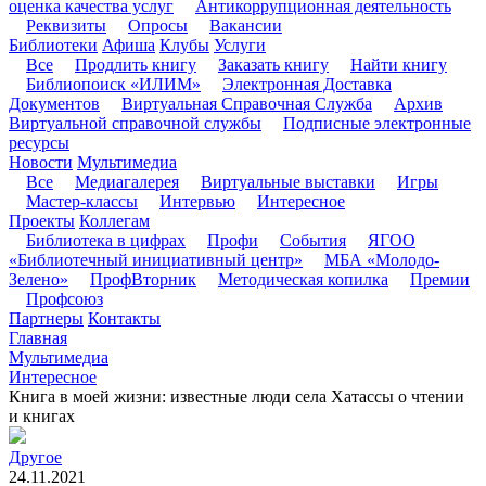
оценка качества услуг
Антикоррупционная деятельность
Реквизиты
Опросы
Вакансии
Библиотеки
Афиша
Клубы
Услуги
Все
Продлить книгу
Заказать книгу
Найти книгу
Библиопоиск «ИЛИМ»
Электронная Доставка
Документов
Виртуальная Справочная Служба
Архив
Виртуальной справочной службы
Подписные электронные
ресурсы
Новости
Мультимедиа
Все
Медиагалерея
Виртуальные выставки
Игры
Мастер-классы
Интервью
Интересное
Проекты
Коллегам
Библиотека в цифрах
Профи
События
ЯГОО
«Библиотечный инициативный центр»
МБА «Молодо-
Зелено»
ПрофВторник
Методическая копилка
Премии
Профсоюз
Партнеры
Контакты
Главная
Мультимедиа
Интересное
Книга в моей жизни: известные люди села Хатассы о чтении
и книгах
Другое
24.11.2021