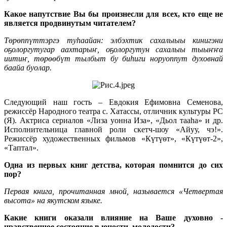
Какое напутствие Вы бы произнесли для всех, кто еще не
является продвинутым читателем?
Төрөппүттэргэ туһаайан: элбэхтик сахалыыы кинигэни
оҕолоргутугар аахтарыҥ, оҕолоргутун сахалыы тыыҥҥа
иитиҥ, төрөөбүт тылбыт бу биһиги норуоппут духовнай
баайа буолар.
Следующий наш гость – Евдокия Ефимовна Семенова,
режиссёр Народного театра с. Хатассы, отличник культуры РС
(Я). Актриса сериалов «Лиза уонна Иза», «Дьол тааһа» и др.
Исполнительница главной роли скетч-шоу «Айуу, чэ!».
Режиссёр художественных фильмов «Күтүѳт», «Күтүѳт-2»,
«Таптал».
Одна из первых книг детства, которая помнится до сих
пор?
Первая книга, прочитанная мной, называется «Четвертая
высота» на якутском языке.
Какие книги оказали влияние на Ваше духовно -
нравственное состояние в юности, молодости?