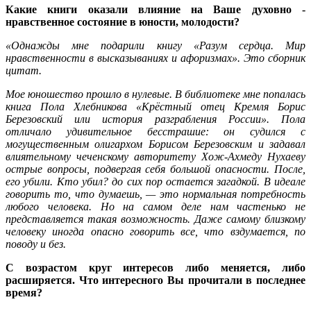
Какие книги оказали влияние на Ваше духовно -
нравственное состояние в юности, молодости?
«Однажды мне подарили книгу «Разум сердца. Мир
нравственности в высказываниях и афоризмах». Это сборник
цитат.
Мое юношество прошло в нулевые. В библиотеке мне попалась
книга Пола Хлебникова «Крёстный отец Кремля Борис
Березовский или история разграбления России». Пола
отличало удивительное бесстрашие: он судился с
могущественным олигархом Борисом Березовским и задавал
влиятельному чеченскому авторитету Хож-Ахмеду Нухаеву
острые вопросы, подвергая себя большой опасности. После,
его убили. Кто убил? до сих пор остается загадкой. В идеале
говорить то, что думаешь, — это нормальная потребность
любого человека. Но на самом деле нам частенько не
представляется такая возможность. Даже самому близкому
человеку иногда опасно говорить все, что вздумается, по
поводу и без.
С возрастом круг интересов либо меняется, либо
расширяется. Что интересного Вы прочитали в последнее
время?