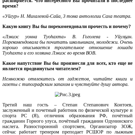
расширяется. Что интересного Вы прочитали в последнее
время?
«Уйгур» Н. Михалевой-Сайа, 3 тома антологии Саха театра.
Какую книгу Вы бы порекомендовали прочесть и почему?
«Лэкиэс уонна Туоһахта» В. Гоголева - Уйулҕан.
Порекомендовала бы почитать школьникам, молодежи. Очень
хорошо описывается трогательное отношение лошади
Туоһахта и его хозяина Лэкиэс во время ВОВ.
Какое напутствие Вы бы произнесли для всех, кто еще не
является продвинутым читателем?
Немножко отвлекитесь от гаджетов, читайте книги и
газеты с типографским запахом и чувствуйте душу автора.
Третий наш гость – Степан Степанович Контоев,
заслуженный и почетный работник по физической культуре и
спорта РС (Я), отличник образования РФ, почётный
гражданин Горного улуса, почётный гражданин Одунинского
наслега. Разносторонний спортсмен, Организатор ЗОЖ,
сейчас работает тренером преподает РСШОР по лыжным