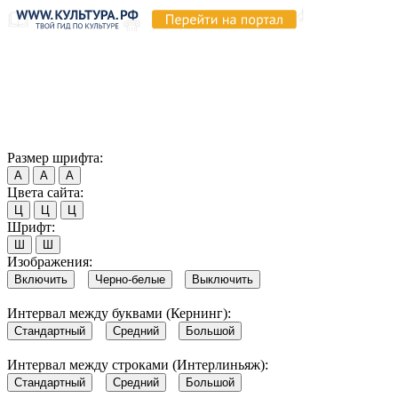
Продолжая пользоваться этим сайтом, вы соглашаетесь на
использование cookie и обработку данных в соответствии с
Политикой сайта в области обработки и защиты
персональных данных
. Обратите внимание, что в случае, если
использование сайтом файлов cookie отключено, некоторые
возможности сайта могут быть отображены некорректно.
Согласен
Размер шрифта:
А
А
А
Цвета сайта:
Ц
Ц
Ц
Шрифт:
Ш
Ш
Изображения:
Включить
Черно-белые
Выключить
Интервал между буквами (Кернинг):
Стандартный
Средний
Большой
Интервал между строками (Интерлиньяж):
Стандартный
Средний
Большой