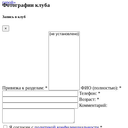
герой»
Фотографии клуба
Запись в клуб
×
Привязка к разделам:
*
ФИО (полностью):
*
Телефон:
*
Возраст:
*
Комментарий:
Я согласен с
политикой конфиденциальности
*