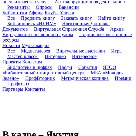
оценка качества услуг
Антикоррупционная деятельность
Реквизиты
Опросы
Вакансии
Библиотеки
Афиша
Клубы
Услуги
Все
Продлить книгу
Заказать книгу
Найти книгу
Библиопоиск «ИЛИМ»
Электронная Доставка
Документов
Виртуальная Справочная Служба
Архив
Виртуальной справочной службы
Подписные электронные
ресурсы
Новости
Мультимедиа
Все
Медиагалерея
Виртуальные выставки
Игры
Мастер-классы
Интервью
Интересное
Проекты
Коллегам
Библиотека в цифрах
Профи
События
ЯГОО
«Библиотечный инициативный центр»
МБА «Молодо-
Зелено»
ПрофВторник
Методическая копилка
Премии
Профсоюз
Партнеры
Контакты
В кадре – Якутия