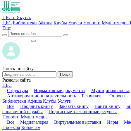
ЦБС г. Якутск
ЦБС
Библиотеки
Афиша
Клубы
Услуги
Новости
Мультимедиа
Еще
ВОЙТИ
ВОЙТИ
Поиск по сайту
Поиск
Разделы сайта
ЦБС
Структура
Нормативные документы
Муниципальное за
Антикоррупционная деятельность
Реквизиты
Опросы
Библиотеки
Афиша
Клубы
Услуги
Все
Продлить книгу
Заказать книгу
Найти книгу
Б
справочной службы
Подписные электронные ресурсы
Новости
Мультимедиа
Все
Медиагалерея
Виртуальные выставки
Игры
Мас
Проекты
Коллегам