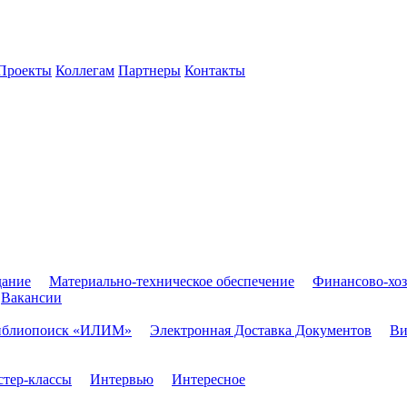
Проекты
Коллегам
Партнеры
Контакты
дание
Материально-техническое обеспечение
Финансово-хоз
Вакансии
иблиопоиск «ИЛИМ»
Электронная Доставка Документов
Ви
тер-классы
Интервью
Интересное