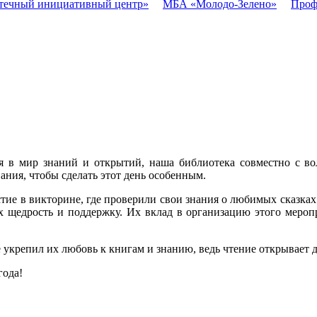
течный инициативный центр»
МБА «Молодо-Зелено»
Проф
ься в мир знаний и открытий, наша библиотека совместно с в
ния, чтобы сделать этот день особенным.
астие в викторине, где проверили свои знания о любимых сказк
щедрость и поддержку. Их вклад в организацию этого меропр
е укрепил их любовь к книгам и знанию, ведь чтение открывает 
года!