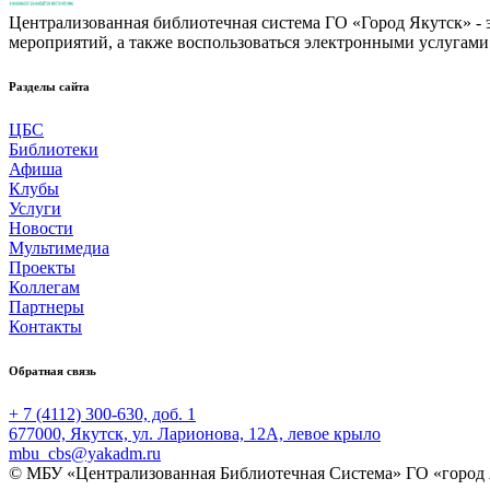
Централизованная библиотечная система ГО «Город Якутск» - эт
мероприятий, а также воспользоваться электронными услугами
Разделы сайта
ЦБС
Библиотеки
Афиша
Клубы
Услуги
Новости
Мультимедиа
Проекты
Коллегам
Партнеры
Контакты
Обратная связь
+ 7 (4112) 300-630, доб. 1
677000, Якутск, ул. Ларионова, 12А, левое крыло
mbu_cbs@yakadm.ru
© МБУ «Централизованная Библиотечная Система» ГО «город 