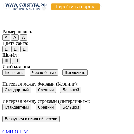
Продолжая пользоваться этим сайтом, вы соглашаетесь на испо
Обратите внимание, что в случае, если использование сайтом 
Согласен
Размер шрифта:
А
А
А
Цвета сайта:
Ц
Ц
Ц
Шрифт:
Ш
Ш
Изображения:
Включить
Черно-белые
Выключить
Интервал между буквами (Кернинг):
Стандартный
Средний
Большой
Интервал между строками (Интерлиньяж):
Стандартный
Средний
Большой
Вернуться к обычной версии
СМИ О НАС