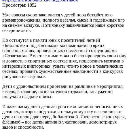
Просмотры: 1852
Уже совсем скоро закончится у детей пора беззаботного
времяпровождения, полного веселья, смеха и подвижных игр
на свежем воздухе. Потихоньку заканчивается наше короткое
северное лето.
Но останутся в памяти юных посетителей летней
«Библиотеки под зонтиком» воспоминания о ярких
солнечных днях, проведенных совместно с сотрудниками
«Созвездия». Вместе с ними можно было проверить свои силу
и ловкость в спортивных состязаниях, пошевелить мозгами в
интересных викторинах, узнать что-то новое в тематических
беседах, проявить художественные наклонности в конкурсах
рисунков на асфальте.
Дети с удовольствием прибегали на различные мероприятия,
весело, а главное, познавательно отдыхали, заслуженно
получали сладкие призы.
И даже пасмурный день августа не остановил непоседливых
детишек, которые под зажигательную музыку веселились от
души на площадке перед библиотекой. Интересные конкурсы,
флешмоб – все детки активно участвовали, демонстрируя
задор и способности.