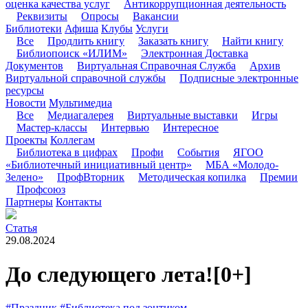
оценка качества услуг
Антикоррупционная деятельность
Реквизиты
Опросы
Вакансии
Библиотеки
Афиша
Клубы
Услуги
Все
Продлить книгу
Заказать книгу
Найти книгу
Библиопоиск «ИЛИМ»
Электронная Доставка
Документов
Виртуальная Справочная Служба
Архив
Виртуальной справочной службы
Подписные электронные
ресурсы
Новости
Мультимедиа
Все
Медиагалерея
Виртуальные выставки
Игры
Мастер-классы
Интервью
Интересное
Проекты
Коллегам
Библиотека в цифрах
Профи
События
ЯГОО
«Библиотечный инициативный центр»
МБА «Молодо-
Зелено»
ПрофВторник
Методическая копилка
Премии
Профсоюз
Партнеры
Контакты
Статья
29.08.2024
До следующего лета!
[0+]
#Праздник
#Библиотека под зонтиком