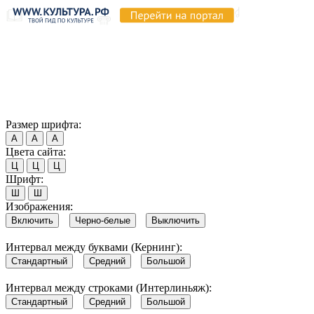
Продолжая пользоваться этим сайтом, вы соглашаетесь на
использование cookie и обработку данных в соответствии с
Политикой сайта в области обработки и защиты
персональных данных
. Обратите внимание, что в случае, если
использование сайтом файлов cookie отключено, некоторые
возможности сайта могут быть отображены некорректно.
Согласен
Размер шрифта:
А
А
А
Цвета сайта:
Ц
Ц
Ц
Шрифт:
Ш
Ш
Изображения:
Включить
Черно-белые
Выключить
Интервал между буквами (Кернинг):
Стандартный
Средний
Большой
Интервал между строками (Интерлиньяж):
Стандартный
Средний
Большой