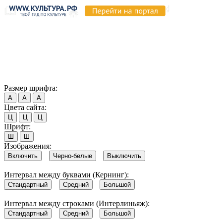
Продолжая пользоваться этим сайтом, вы соглашаетесь на
использование cookie и обработку данных в соответствии с
Политикой сайта в области обработки и защиты
персональных данных
. Обратите внимание, что в случае, если
использование сайтом файлов cookie отключено, некоторые
возможности сайта могут быть отображены некорректно.
Согласен
Размер шрифта:
А
А
А
Цвета сайта:
Ц
Ц
Ц
Шрифт:
Ш
Ш
Изображения:
Включить
Черно-белые
Выключить
Интервал между буквами (Кернинг):
Стандартный
Средний
Большой
Интервал между строками (Интерлиньяж):
Стандартный
Средний
Большой