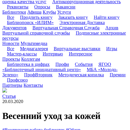
оценка качества услуг
Антикоррупционная деятельность
Реквизиты
Опросы
Вакансии
Библиотеки
Афиша
Клубы
Услуги
Все
Продлить книгу
Заказать книгу
Найти книгу
Библиопоиск «ИЛИМ»
Электронная Доставка
Документов
Виртуальная Справочная Служба
Архив
Виртуальной справочной службы
Подписные электронные
ресурсы
Новости
Мультимедиа
Все
Медиагалерея
Виртуальные выставки
Игры
Мастер-классы
Интервью
Интересное
Проекты
Коллегам
Библиотека в цифрах
Профи
События
ЯГОО
«Библиотечный инициативный центр»
МБА «Молодо-
Зелено»
ПрофВторник
Методическая копилка
Премии
Профсоюз
Партнеры
Контакты
Статья
20.03.2020
Весенний уход за кожей
#Внутренняя работа библиотек
#Обзор