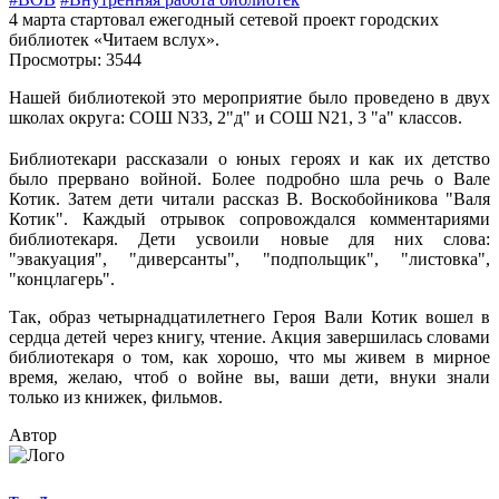
4 марта стартовал ежегодный сетевой проект городских
библиотек «Читаем вслух».
Просмотры: 3544
Нашей библиотекой это мероприятие было проведено в двух
школах округа: СОШ N33, 2"д" и СОШ N21, 3 "а" классов.
⠀
Библиотекари рассказали о юных героях и как их детство
было прервано войной. Более подробно шла речь о Вале
Котик. Затем дети читали рассказ В. Воскобойникова "Валя
Котик". Каждый отрывок сопровождался комментариями
библиотекаря. Дети усвоили новые для них слова:
"эвакуация", "диверсанты", "подпольщик", "листовка",
"концлагерь".
Так, образ четырнадцатилетнего Героя Вали Котик вошел в
сердца детей через книгу, чтение. Акция завершилась словами
библиотекаря о том, как хорошо, что мы живем в мирное
время, желаю, чтоб о войне вы, ваши дети, внуки знали
только из книжек, фильмов.
Автор