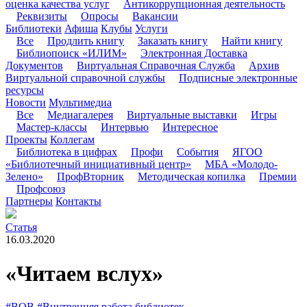
оценка качества услуг
Антикоррупционная деятельность
Реквизиты
Опросы
Вакансии
Библиотеки
Афиша
Клубы
Услуги
Все
Продлить книгу
Заказать книгу
Найти книгу
Библиопоиск «ИЛИМ»
Электронная Доставка
Документов
Виртуальная Справочная Служба
Архив
Виртуальной справочной службы
Подписные электронные
ресурсы
Новости
Мультимедиа
Все
Медиагалерея
Виртуальные выставки
Игры
Мастер-классы
Интервью
Интересное
Проекты
Коллегам
Библиотека в цифрах
Профи
События
ЯГОО
«Библиотечный инициативный центр»
МБА «Молодо-
Зелено»
ПрофВторник
Методическая копилка
Премии
Профсоюз
Партнеры
Контакты
Статья
16.03.2020
«Читаем вслух»
#ВОВ
#Внутренняя работа библиотек