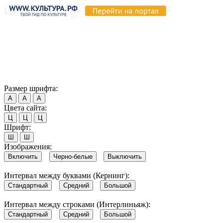
Продолжая пользоваться этим сайтом, вы соглашаетесь на
использование cookie и обработку данных в соответствии с
Политикой сайта в области обработки и защиты
персональных данных
. Обратите внимание, что в случае, если
использование сайтом файлов cookie отключено, некоторые
возможности сайта могут быть отображены некорректно.
Согласен
Размер шрифта:
А
А
А
Цвета сайта:
Ц
Ц
Ц
Шрифт:
Ш
Ш
Изображения:
Включить
Черно-белые
Выключить
Интервал между буквами (Кернинг):
Стандартный
Средний
Большой
Интервал между строками (Интерлиньяж):
Стандартный
Средний
Большой