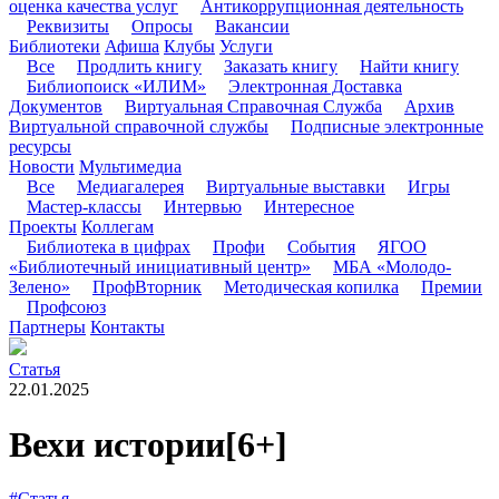
оценка качества услуг
Антикоррупционная деятельность
Реквизиты
Опросы
Вакансии
Библиотеки
Афиша
Клубы
Услуги
Все
Продлить книгу
Заказать книгу
Найти книгу
Библиопоиск «ИЛИМ»
Электронная Доставка
Документов
Виртуальная Справочная Служба
Архив
Виртуальной справочной службы
Подписные электронные
ресурсы
Новости
Мультимедиа
Все
Медиагалерея
Виртуальные выставки
Игры
Мастер-классы
Интервью
Интересное
Проекты
Коллегам
Библиотека в цифрах
Профи
События
ЯГОО
«Библиотечный инициативный центр»
МБА «Молодо-
Зелено»
ПрофВторник
Методическая копилка
Премии
Профсоюз
Партнеры
Контакты
Статья
22.01.2025
Вехи истории
[6+]
#Статья