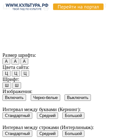
Продолжая пользоваться этим сайтом, вы соглашаетесь на
использование cookie и обработку данных в соответствии с
Политикой сайта в области обработки и защиты
персональных данных
. Обратите внимание, что в случае, если
использование сайтом файлов cookie отключено, некоторые
возможности сайта могут быть отображены некорректно.
Согласен
Размер шрифта:
А
А
А
Цвета сайта:
Ц
Ц
Ц
Шрифт:
Ш
Ш
Изображения:
Включить
Черно-белые
Выключить
Интервал между буквами (Кернинг):
Стандартный
Средний
Большой
Интервал между строками (Интерлиньяж):
Стандартный
Средний
Большой