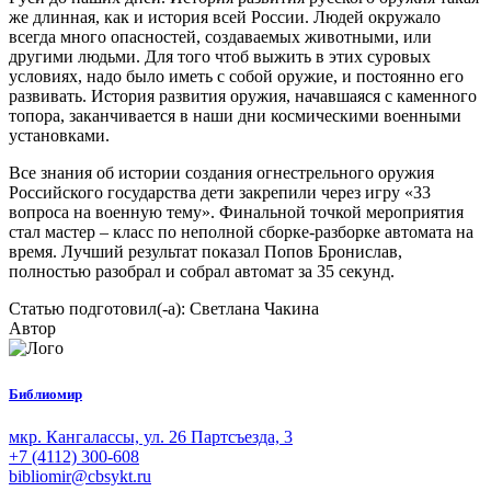
же длинная, как и история всей России. Людей окружало
всегда много опасностей, создаваемых животными, или
другими людьми. Для того чтоб выжить в этих суровых
условиях, надо было иметь с собой оружие, и постоянно его
развивать. История развития оружия, начавшаяся с каменного
топора, заканчивается в наши дни космическими военными
установками.
Все знания об истории создания огнестрельного оружия
Российского государства дети закрепили через игру «33
вопроса на военную тему». Финальной точкой мероприятия
стал мастер – класс по неполной сборке-разборке автомата на
время. Лучший результат показал Попов Бронислав,
полностью разобрал и собрал автомат за 35 секунд.
Статью подготовил(-а): Светлана Чакина
Автор
Библиомир
мкр. Кангалассы, ул. 26 Партсъезда, 3
+7 (4112) 300-608
bibliomir@cbsykt.ru