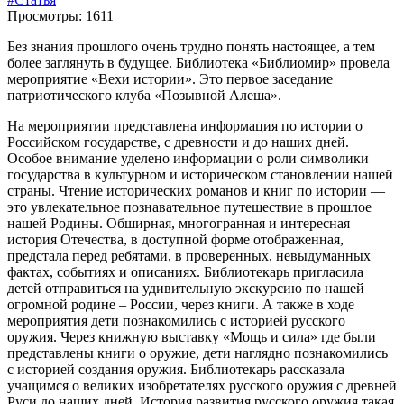
Просмотры: 1611
Без знания прошлого очень трудно понять настоящее, а тем
более заглянуть в будущее. Библиотека «Библиомир» провела
мероприятие «Вехи истории». Это первое заседание
патриотического клуба «Позывной Алеша».
На мероприятии представлена информация по истории о
Российском государстве, с древности и до наших дней.
Особое внимание уделено информации о роли символики
государства в культурном и историческом становлении нашей
страны. Чтение исторических романов и книг по истории —
это увлекательное познавательное путешествие в прошлое
нашей Родины. Обширная, многогранная и интересная
история Отечества, в доступной форме отображенная,
предстала перед ребятами, в проверенных, невыдуманных
фактах, событиях и описаниях. Библиотекарь пригласила
детей отправиться на удивительную экскурсию по нашей
огромной родине – России, через книги. А также в ходе
мероприятия дети познакомились с историей русского
оружия. Через книжную выставку «Мощь и сила» где были
представлены книги о оружие, дети наглядно познакомились
с историей создания оружия. Библиотекарь рассказала
учащимся о великих изобретателях русского оружия с древней
Руси до наших дней. История развития русского оружия такая