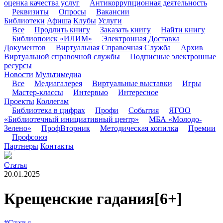
оценка качества услуг
Антикоррупционная деятельность
Реквизиты
Опросы
Вакансии
Библиотеки
Афиша
Клубы
Услуги
Все
Продлить книгу
Заказать книгу
Найти книгу
Библиопоиск «ИЛИМ»
Электронная Доставка
Документов
Виртуальная Справочная Служба
Архив
Виртуальной справочной службы
Подписные электронные
ресурсы
Новости
Мультимедиа
Все
Медиагалерея
Виртуальные выставки
Игры
Мастер-классы
Интервью
Интересное
Проекты
Коллегам
Библиотека в цифрах
Профи
События
ЯГОО
«Библиотечный инициативный центр»
МБА «Молодо-
Зелено»
ПрофВторник
Методическая копилка
Премии
Профсоюз
Партнеры
Контакты
Статья
20.01.2025
Крещенские гадания
[6+]
#Статья