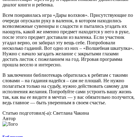
диалог книги и ребенка.
Всем понравилась игра «Дары волхвов». Присутствующие по
очереди опускали руку в валенок, в котором находились
всевозможные сувениры и сладости и пытались угадать их
наощупь, какой же именно предмет находится у него в руке,
после этого предмет доставали из валенка. Если участник
угадал верно, он забирал эту вещь себе. Попробовали
несколько гаданий. Вот одно из них – «Волшебная шкатулка».
Нужно с начало загадать желание с закрытыми глазами
достать листок с пожеланием на год. Игровая программа
прошла весело и интересно.
В заключении библиотекарь обратилась к ребятам с такими
словами – на гадания надейся – сам не плошай. Не нужно
полагаться только на судьбу, нужно действовать самому для
исполнения желания. Попробуйте сами устроить вашу жизнь
так, как вы ее видите в мечтах — у вас обязательно получится,
ведь главное — быть уверенным в своем счастье.
Статью подготовил(-а): Светлана Чакина
Автор
Библиомир