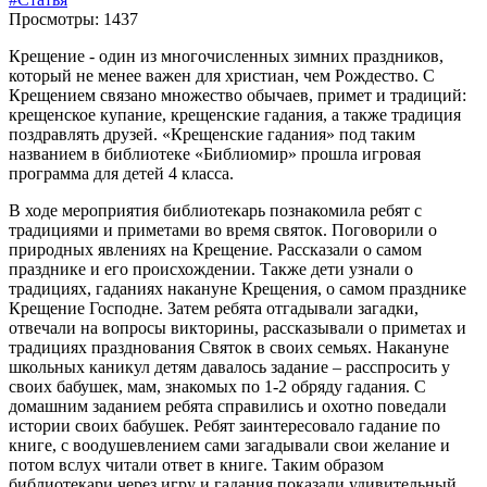
Просмотры: 1437
Крещение - один из многочисленных зимних праздников,
который не менее важен для христиан, чем Рождество. С
Крещением связано множество обычаев, примет и традиций:
крещенское купание, крещенские гадания, а также традиция
поздравлять друзей. «Крещенские гадания» под таким
названием в библиотеке «Библиомир» прошла игровая
программа для детей 4 класса.
В ходе мероприятия библиотекарь познакомила ребят с
традициями и приметами во время святок. Поговорили о
природных явлениях на Крещение. Рассказали о самом
празднике и его происхождении. Также дети узнали о
традициях, гаданиях накануне Крещения, о самом празднике
Крещение Господне. Затем ребята отгадывали загадки,
отвечали на вопросы викторины, рассказывали о приметах и
традициях празднования Святок в своих семьях. Накануне
школьных каникул детям давалось задание – расспросить у
своих бабушек, мам, знакомых по 1-2 обряду гадания. С
домашним заданием ребята справились и охотно поведали
истории своих бабушек. Ребят заинтересовало гадание по
книге, с воодушевлением сами загадывали свои желание и
потом вслух читали ответ в книге. Таким образом
библиотекари через игру и гадания показали удивительный