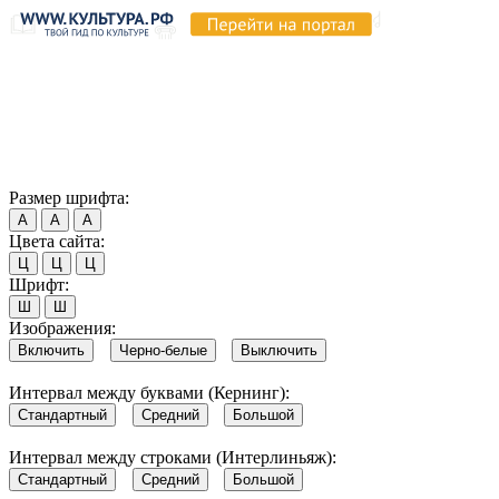
Продолжая пользоваться этим сайтом, вы соглашаетесь на
использование cookie и обработку данных в соответствии с
Политикой сайта в области обработки и защиты
персональных данных
. Обратите внимание, что в случае, если
использование сайтом файлов cookie отключено, некоторые
возможности сайта могут быть отображены некорректно.
Согласен
Размер шрифта:
А
А
А
Цвета сайта:
Ц
Ц
Ц
Шрифт:
Ш
Ш
Изображения:
Включить
Черно-белые
Выключить
Интервал между буквами (Кернинг):
Стандартный
Средний
Большой
Интервал между строками (Интерлиньяж):
Стандартный
Средний
Большой