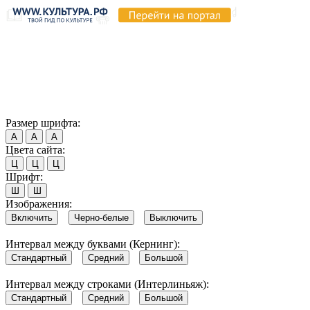
Продолжая пользоваться этим сайтом, вы соглашаетесь на
использование cookie и обработку данных в соответствии с
Политикой сайта в области обработки и защиты
персональных данных
. Обратите внимание, что в случае, если
использование сайтом файлов cookie отключено, некоторые
возможности сайта могут быть отображены некорректно.
Согласен
Размер шрифта:
А
А
А
Цвета сайта:
Ц
Ц
Ц
Шрифт:
Ш
Ш
Изображения:
Включить
Черно-белые
Выключить
Интервал между буквами (Кернинг):
Стандартный
Средний
Большой
Интервал между строками (Интерлиньяж):
Стандартный
Средний
Большой