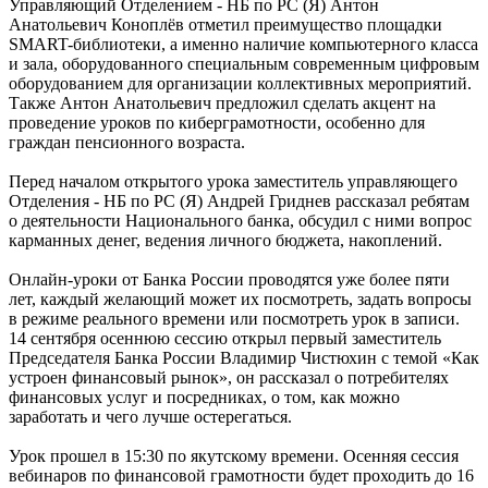
Управляющий Отделением - НБ по РС (Я) Антон
Анатольевич Коноплёв отметил преимущество площадки
SMART-библиотеки, а именно наличие компьютерного класса
и зала, оборудованного специальным современным цифровым
оборудованием для организации коллективных мероприятий.
Также Антон Анатольевич предложил сделать акцент на
проведение уроков по киберграмотности, особенно для
граждан пенсионного возраста.
Перед началом открытого урока заместитель управляющего
Отделения - НБ по РС (Я) Андрей Гриднев рассказал ребятам
о деятельности Национального банка, обсудил с ними вопрос
карманных денег, ведения личного бюджета, накоплений.
Онлайн-уроки от Банка России проводятся уже более пяти
лет, каждый желающий может их посмотреть, задать вопросы
в режиме реального времени или посмотреть урок в записи.
14 сентября осеннюю сессию открыл первый заместитель
Председателя Банка России Владимир Чистюхин с темой «Как
устроен финансовый рынок», он рассказал о потребителях
финансовых услуг и посредниках, о том, как можно
заработать и чего лучше остерегаться.
Урок прошел в 15:30 по якутскому времени. Осенняя сессия
вебинаров по финансовой грамотности будет проходить до 16