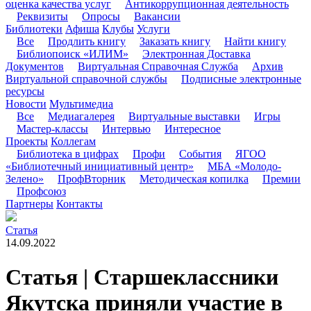
оценка качества услуг
Антикоррупционная деятельность
Реквизиты
Опросы
Вакансии
Библиотеки
Афиша
Клубы
Услуги
Все
Продлить книгу
Заказать книгу
Найти книгу
Библиопоиск «ИЛИМ»
Электронная Доставка
Документов
Виртуальная Справочная Служба
Архив
Виртуальной справочной службы
Подписные электронные
ресурсы
Новости
Мультимедиа
Все
Медиагалерея
Виртуальные выставки
Игры
Мастер-классы
Интервью
Интересное
Проекты
Коллегам
Библиотека в цифрах
Профи
События
ЯГОО
«Библиотечный инициативный центр»
МБА «Молодо-
Зелено»
ПрофВторник
Методическая копилка
Премии
Профсоюз
Партнеры
Контакты
Статья
14.09.2022
Статья | Старшеклассники
Якутска приняли участие в