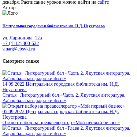
декабря. Расписание уроков можно найти на
сайте
Автор
Центральная городская библиотека им. Н.Д. Неустроева
ул. Ларионова, 12а
+7 (4112) 300-622
smart@cbsykt.ru
Смотрите также
14.09.2022
Центральная городская библиотека им. Н.Д.
Неустроева
Статья | Литературный бал «Часть 2. Якутская литература.
Аа5ар бала5ан дьоро киэhэтэ»
05.09.2022
Центральная городская библиотека им. Н.Д.
Неустроева
Открыт набор на преакселератор «Мой первый бизнес»