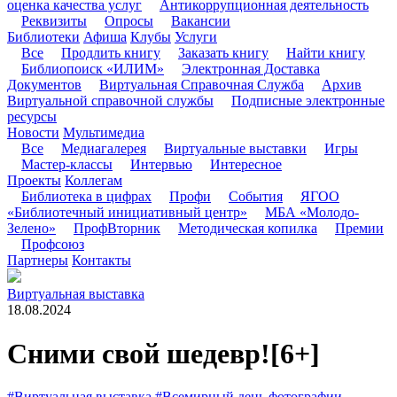
оценка качества услуг
Антикоррупционная деятельность
Реквизиты
Опросы
Вакансии
Библиотеки
Афиша
Клубы
Услуги
Все
Продлить книгу
Заказать книгу
Найти книгу
Библиопоиск «ИЛИМ»
Электронная Доставка
Документов
Виртуальная Справочная Служба
Архив
Виртуальной справочной службы
Подписные электронные
ресурсы
Новости
Мультимедиа
Все
Медиагалерея
Виртуальные выставки
Игры
Мастер-классы
Интервью
Интересное
Проекты
Коллегам
Библиотека в цифрах
Профи
События
ЯГОО
«Библиотечный инициативный центр»
МБА «Молодо-
Зелено»
ПрофВторник
Методическая копилка
Премии
Профсоюз
Партнеры
Контакты
Виртуальная выставка
18.08.2024
Сними свой шедевр!
[6+]
#Виртуальная выставка
#Всемирный день фотографии