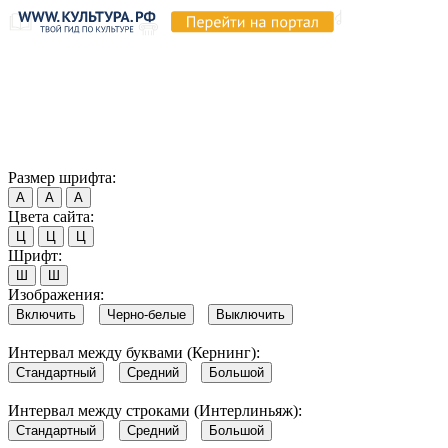
Продолжая пользоваться этим сайтом, вы соглашаетесь на
использование cookie и обработку данных в соответствии с
Политикой сайта в области обработки и защиты
персональных данных
. Обратите внимание, что в случае, если
использование сайтом файлов cookie отключено, некоторые
возможности сайта могут быть отображены некорректно.
Согласен
Размер шрифта:
А
А
А
Цвета сайта:
Ц
Ц
Ц
Шрифт:
Ш
Ш
Изображения:
Включить
Черно-белые
Выключить
Интервал между буквами (Кернинг):
Стандартный
Средний
Большой
Интервал между строками (Интерлиньяж):
Стандартный
Средний
Большой