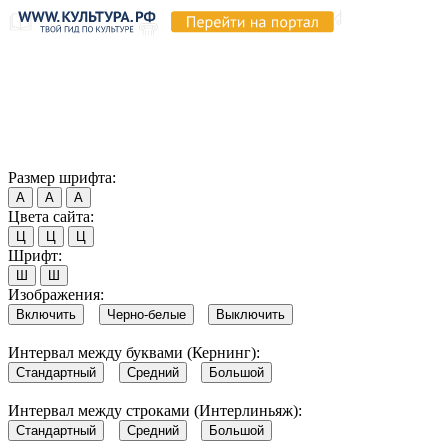
Продолжая пользоваться этим сайтом, вы соглашаетесь на
использование cookie и обработку данных в соответствии с
Политикой сайта в области обработки и защиты
персональных данных
. Обратите внимание, что в случае, если
использование сайтом файлов cookie отключено, некоторые
возможности сайта могут быть отображены некорректно.
Согласен
Размер шрифта:
А
А
А
Цвета сайта:
Ц
Ц
Ц
Шрифт:
Ш
Ш
Изображения:
Включить
Черно-белые
Выключить
Интервал между буквами (Кернинг):
Стандартный
Средний
Большой
Интервал между строками (Интерлиньяж):
Стандартный
Средний
Большой