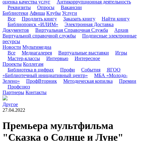
оценка качества услуг
Антикоррупционная деятельность
Реквизиты
Опросы
Вакансии
Библиотеки
Афиша
Клубы
Услуги
Все
Продлить книгу
Заказать книгу
Найти книгу
Библиопоиск «ИЛИМ»
Электронная Доставка
Документов
Виртуальная Справочная Служба
Архив
Виртуальной справочной службы
Подписные электронные
ресурсы
Новости
Мультимедиа
Все
Медиагалерея
Виртуальные выставки
Игры
Мастер-классы
Интервью
Интересное
Проекты
Коллегам
Библиотека в цифрах
Профи
События
ЯГОО
«Библиотечный инициативный центр»
МБА «Молодо-
Зелено»
ПрофВторник
Методическая копилка
Премии
Профсоюз
Партнеры
Контакты
Другое
27.04.2022
Премьера мультфильма
"Сказка о Солнце и Луне"