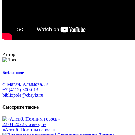
Автор
Библиополе
с. Маган, Алымова, 3/1
+7 (4112) 300-613
bibliopole@cbsykt.ru
Смотрите также
22.04.2022
Созвездие
«Алсиб. Помним героев»