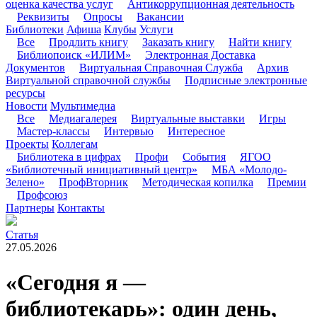
оценка качества услуг
Антикоррупционная деятельность
Реквизиты
Опросы
Вакансии
Библиотеки
Афиша
Клубы
Услуги
Все
Продлить книгу
Заказать книгу
Найти книгу
Библиопоиск «ИЛИМ»
Электронная Доставка
Документов
Виртуальная Справочная Служба
Архив
Виртуальной справочной службы
Подписные электронные
ресурсы
Новости
Мультимедиа
Все
Медиагалерея
Виртуальные выставки
Игры
Мастер-классы
Интервью
Интересное
Проекты
Коллегам
Библиотека в цифрах
Профи
События
ЯГОО
«Библиотечный инициативный центр»
МБА «Молодо-
Зелено»
ПрофВторник
Методическая копилка
Премии
Профсоюз
Партнеры
Контакты
Статья
27.05.2026
«Сегодня я —
библиотекарь»: один день,