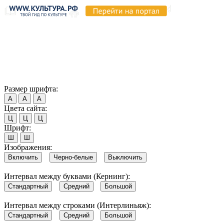
Продолжая пользоваться этим сайтом, вы соглашаетесь на
использование cookie и обработку данных в соответствии с
Политикой сайта в области обработки и защиты
персональных данных
. Обратите внимание, что в случае, если
использование сайтом файлов cookie отключено, некоторые
возможности сайта могут быть отображены некорректно.
Согласен
Размер шрифта:
А
А
А
Цвета сайта:
Ц
Ц
Ц
Шрифт:
Ш
Ш
Изображения:
Включить
Черно-белые
Выключить
Интервал между буквами (Кернинг):
Стандартный
Средний
Большой
Интервал между строками (Интерлиньяж):
Стандартный
Средний
Большой