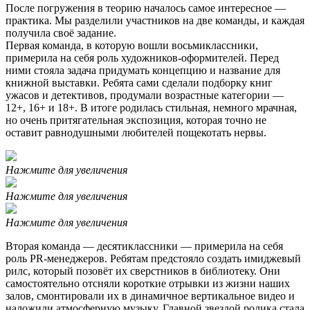
После погружения в теорию началось самое интересное —
практика. Мы разделили участников на две команды, и каждая
получила своё задание.
Первая команда, в которую вошли восьмиклассники,
примерила на себя роль художников-оформителей. Перед
ними стояла задача придумать концепцию и название для
книжной выставки. Ребята сами сделали подборку книг
ужасов и детективов, продумали возрастные категории —
12+, 16+ и 18+. В итоге родилась стильная, немного мрачная,
но очень притягательная экспозиция, которая точно не
оставит равнодушными любителей пощекотать нервы.
Нажмите для увеличения
Нажмите для увеличения
Нажмите для увеличения
Вторая команда — десятиклассники — примерила на себя
роль PR-менеджеров. Ребятам предстояло создать имиджевый
рилс, который позовёт их сверстников в библиотеку. Они
самостоятельно отсняли короткие отрывки из жизни наших
залов, смонтировали их в динамичное вертикальное видео и
наложили атмосферную музыку. Главной звездой ролика стала