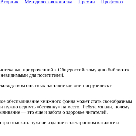
Вторник
Методическая копилка
Премии
Профсоюз
иотекарь», приуроченной к Общероссийскому дню библиотек.
 невидимыми для посетителей.
руководством опытных наставников они погрузились в
инное обеспыливание книжного фонда может стать своеобразным
 нужно вернуть «беглянку» на место. Ребята узнали, почему
ыливание — это еще и забота о здоровье читателей.
тро отыскать нужное издание в электронном каталоге и