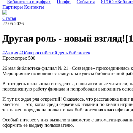
Библиотека в цифрах
Профи
События
ЯГОО «Библио
Партнеры
Контакты
Статья
27.05.2026
Другая роль - новый взгляд!
[
#Акция
#Общероссийский день библиотек
Просмотры: 500
26 мая библиотека-филиал № 21 «Созвездие» присоединилась 
Мероприятие позволило заглянуть за кулисы библиотечной раб
В этот день школьники и студенты, наши активные читатели, н
повседневную работу филиала и попробовали выполнить основ
И тут их ждал ряд открытий! Оказалось, что расстановка книг
квестом — это, когда среди серьезных изданий по химии игри
так важен порядок на полках и как библиотечная классификац
Особый интерес у них вызвало знакомство с автоматизирован
оформить её выдачу пользователю.