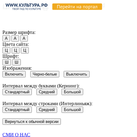
Продолжая пользоваться этим сайтом, вы соглашаетесь на испо
Обратите внимание, что в случае, если использование сайтом 
Согласен
Размер шрифта:
А
А
А
Цвета сайта:
Ц
Ц
Ц
Шрифт:
Ш
Ш
Изображения:
Включить
Черно-белые
Выключить
Интервал между буквами (Кернинг):
Стандартный
Средний
Большой
Интервал между строками (Интерлиньяж):
Стандартный
Средний
Большой
Вернуться к обычной версии
СМИ О НАС