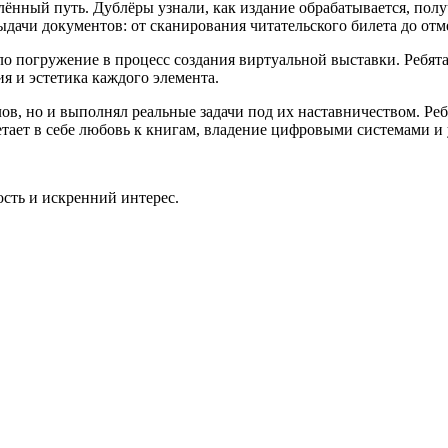
елённый путь. Дублёры узнали, как издание обрабатывается, по
ыдачи документов: от сканирования читательского билета до отм
погружение в процесс создания виртуальной выставки. Ребята н
ия и эстетика каждого элемента.
в, но и выполнял реальные задачи под их наставничеством. Реб
етает в себе любовь к книгам, владение цифровыми системами и
ость и искренний интерес.