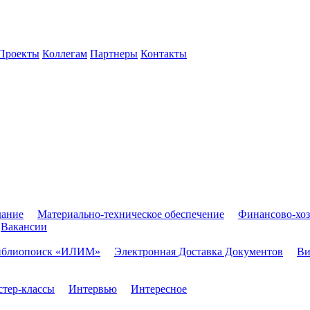
Проекты
Коллегам
Партнеры
Контакты
дание
Материально-техническое обеспечение
Финансово-хоз
Вакансии
иблиопоиск «ИЛИМ»
Электронная Доставка Документов
Ви
тер-классы
Интервью
Интересное