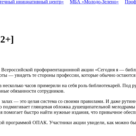
течный инициативный центр»
МБА «Молодо-Зелено»
Проф
12+]
к Всероссийской профориентационной акции «Сегодня я — библ
оты — увидеть те стороны профессии, которые обычно остаются
а несколько часов примерили на себя роль библиотекарей. Под 
ные обязанности сотрудников.
 в залах — это целая система со своими правилами. И даже рут
во подмигивает глянцевая обложка душещипательной мелодрамы и
ия помогает быстро найти нужные издания, что привычное обесп
ной программой ОПАК. Участники акции увидели, как можно быс