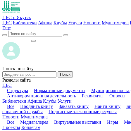
ЦБС г. Якутск
ЦБС
Библиотеки
Афиша
Клубы
Услуги
Новости
Мультимедиа
Еще
ВОЙТИ
ВОЙТИ
Поиск по сайту
Поиск
Разделы сайта
ЦБС
Структура
Нормативные документы
Муниципальное за
Антикоррупционная деятельность
Реквизиты
Опросы
Библиотеки
Афиша
Клубы
Услуги
Все
Продлить книгу
Заказать книгу
Найти книгу
Б
справочной службы
Подписные электронные ресурсы
Новости
Мультимедиа
Все
Медиагалерея
Виртуальные выставки
Игры
Мас
Проекты
Коллегам