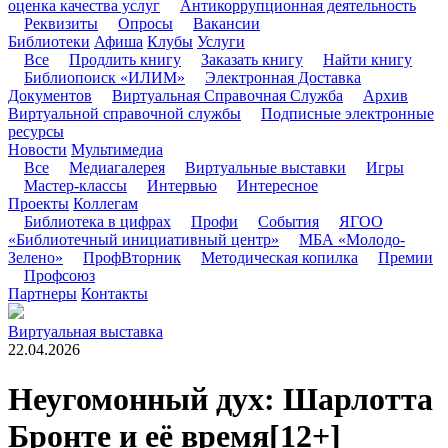
оценка качества услуг
Антикоррупционная деятельность
Реквизиты
Опросы
Вакансии
Библиотеки
Афиша
Клубы
Услуги
Все
Продлить книгу
Заказать книгу
Найти книгу
Библиопоиск «ИЛИМ»
Электронная Доставка
Документов
Виртуальная Справочная Служба
Архив
Виртуальной справочной службы
Подписные электронные
ресурсы
Новости
Мультимедиа
Все
Медиагалерея
Виртуальные выставки
Игры
Мастер-классы
Интервью
Интересное
Проекты
Коллегам
Библиотека в цифрах
Профи
События
ЯГОО
«Библиотечный инициативный центр»
МБА «Молодо-
Зелено»
ПрофВторник
Методическая копилка
Премии
Профсоюз
Партнеры
Контакты
Виртуальная выставка
22.04.2026
Неугомонный дух: Шарлотта
Бронте и её время
[12+]