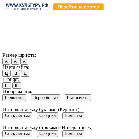
Продолжая пользоваться этим сайтом, вы соглашаетесь на
использование cookie и обработку данных в соответствии с
Политикой сайта в области обработки и защиты
персональных данных
. Обратите внимание, что в случае, если
использование сайтом файлов cookie отключено, некоторые
возможности сайта могут быть отображены некорректно.
Согласен
Размер шрифта:
А
А
А
Цвета сайта:
Ц
Ц
Ц
Шрифт:
Ш
Ш
Изображения:
Включить
Черно-белые
Выключить
Интервал между буквами (Кернинг):
Стандартный
Средний
Большой
Интервал между строками (Интерлиньяж):
Стандартный
Средний
Большой