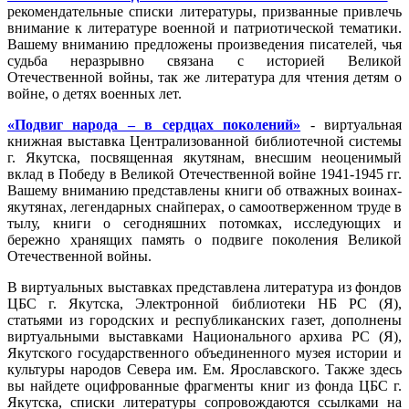
рекомендательные списки литературы, призванные привлечь
внимание к литературе военной и патриотической тематики.
Вашему вниманию предложены произведения писателей, чья
судьба неразрывно связана с историей Великой
Отечественной войны, так же литература для чтения детям о
войне, о детях военных лет.
«Подвиг народа – в сердцах поколений»
- виртуальная
книжная выставка Централизованной библиотечной системы
г. Якутска, посвященная якутянам, внесшим неоценимый
вклад в Победу в Великой Отечественной войне 1941-1945 гг.
Вашему вниманию представлены книги об отважных воинах-
якутянах, легендарных снайперах, о самоотверженном труде в
тылу, книги о сегодняшних потомках, исследующих и
бережно хранящих память о подвиге поколения Великой
Отечественной войны.
В виртуальных выставках представлена литература из фондов
ЦБС г. Якутска, Электронной библиотеки НБ РС (Я),
статьями из городских и республиканских газет, дополнены
виртуальными выставками Национального архива РС (Я),
Якутского государственного объединенного музея истории и
культуры народов Севера им. Ем. Ярославского. Также здесь
вы найдете оцифрованные фрагменты книг из фонда ЦБС г.
Якутска, списки литературы сопровождаются ссылками на