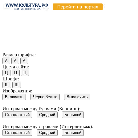
Продолжая пользоваться этим сайтом, вы соглашаетесь на
использование cookie и обработку данных в соответствии с
Политикой сайта в области обработки и защиты
персональных данных
. Обратите внимание, что в случае, если
использование сайтом файлов cookie отключено, некоторые
возможности сайта могут быть отображены некорректно.
Согласен
Размер шрифта:
А
А
А
Цвета сайта:
Ц
Ц
Ц
Шрифт:
Ш
Ш
Изображения:
Включить
Черно-белые
Выключить
Интервал между буквами (Кернинг):
Стандартный
Средний
Большой
Интервал между строками (Интерлиньяж):
Стандартный
Средний
Большой