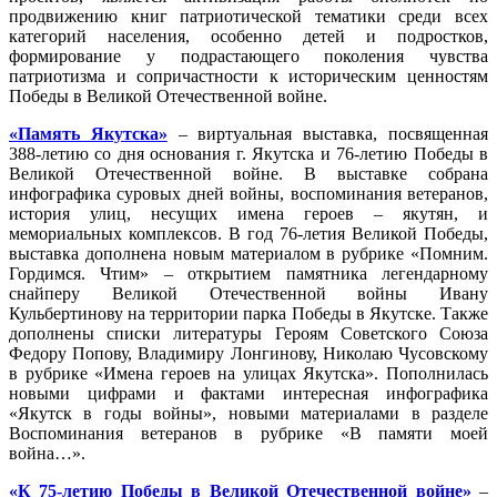
продвижению книг патриотической тематики среди всех
категорий населения, особенно детей и подростков,
формирование у подрастающего поколения чувства
патриотизма и сопричастности к историческим ценностям
Победы в Великой Отечественной войне.
«Память Якутска»
– виртуальная выставка, посвященная
388-летию со дня основания г. Якутска и 76-летию Победы в
Великой Отечественной войне. В выставке собрана
инфографика суровых дней войны, воспоминания ветеранов,
история улиц, несущих имена героев – якутян, и
мемориальных комплексов. В год 76-летия Великой Победы,
выставка дополнена новым материалом в рубрике «Помним.
Гордимся. Чтим» – открытием памятника легендарному
снайперу Великой Отечественной войны Ивану
Кульбертинову на территории парка Победы в Якутске. Также
дополнены списки литературы Героям Советского Союза
Федору Попову, Владимиру Лонгинову, Николаю Чусовскому
в рубрике «Имена героев на улицах Якутска». Пополнилась
новыми цифрами и фактами интересная инфографика
«Якутск в годы войны», новыми материалами в разделе
Воспоминания ветеранов в рубрике «В памяти моей
война…».
«
К 75-летию Победы в Великой Отечественной войне»
–