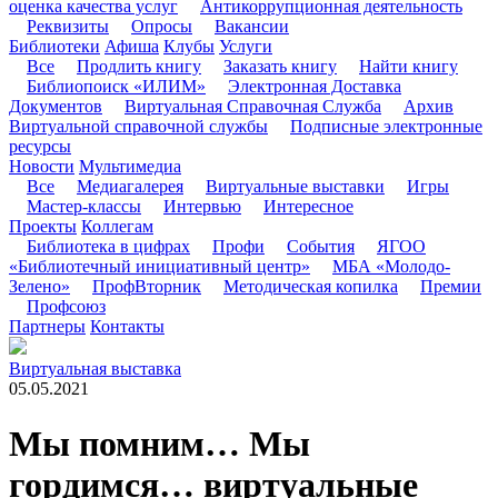
оценка качества услуг
Антикоррупционная деятельность
Реквизиты
Опросы
Вакансии
Библиотеки
Афиша
Клубы
Услуги
Все
Продлить книгу
Заказать книгу
Найти книгу
Библиопоиск «ИЛИМ»
Электронная Доставка
Документов
Виртуальная Справочная Служба
Архив
Виртуальной справочной службы
Подписные электронные
ресурсы
Новости
Мультимедиа
Все
Медиагалерея
Виртуальные выставки
Игры
Мастер-классы
Интервью
Интересное
Проекты
Коллегам
Библиотека в цифрах
Профи
События
ЯГОО
«Библиотечный инициативный центр»
МБА «Молодо-
Зелено»
ПрофВторник
Методическая копилка
Премии
Профсоюз
Партнеры
Контакты
Виртуальная выставка
05.05.2021
Мы помним… Мы
гордимся… виртуальные