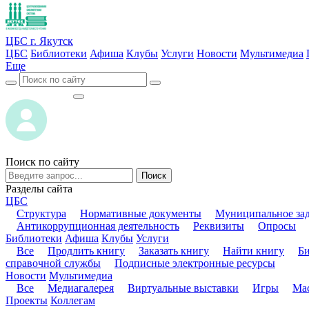
ЦБС г. Якутск
ЦБС
Библиотеки
Афиша
Клубы
Услуги
Новости
Мультимедиа
Еще
ВОЙТИ
ВОЙТИ
Поиск по сайту
Поиск
Разделы сайта
ЦБС
Структура
Нормативные документы
Муниципальное за
Антикоррупционная деятельность
Реквизиты
Опросы
Библиотеки
Афиша
Клубы
Услуги
Все
Продлить книгу
Заказать книгу
Найти книгу
Б
справочной службы
Подписные электронные ресурсы
Новости
Мультимедиа
Все
Медиагалерея
Виртуальные выставки
Игры
Мас
Проекты
Коллегам