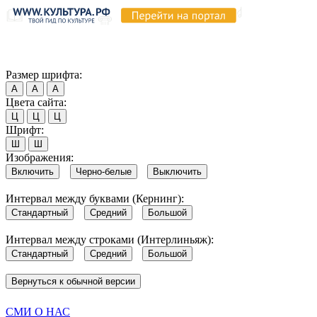
Продолжая пользоваться этим сайтом, вы соглашаетесь на испо
Обратите внимание, что в случае, если использование сайтом 
Согласен
Размер шрифта:
А
А
А
Цвета сайта:
Ц
Ц
Ц
Шрифт:
Ш
Ш
Изображения:
Включить
Черно-белые
Выключить
Интервал между буквами (Кернинг):
Стандартный
Средний
Большой
Интервал между строками (Интерлиньяж):
Стандартный
Средний
Большой
Вернуться к обычной версии
СМИ О НАС