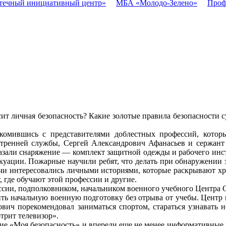
течный инициативный центр»
МБА «Молодо-Зелено»
Проф
висит личная безопасность? Какие золотые правила безопасности
омившись с представителями доблестных профессий, котор
утренней службы, Сергей Александрович Афанасьев и сержант
казали снаряжение — комплект защитной одежды и рабочего инс
акуации. Пожарные научили ребят, что делать при обнаружении
речи интересовались личными историями, которые раскрывают хр
 где обучают этой профессии и другие.
ессии, подполковником, начальником военного учебного Центр
дить начальную военную подготовку без отрыва от учебы. Центр
вич порекомендовал заниматься спортом, стараться узнавать н
отрит телевизор».
ие «Моя безопасность» и впереди еще не менее информативные 