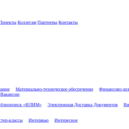
Проекты
Коллегам
Партнеры
Контакты
дание
Материально-техническое обеспечение
Финансово-хоз
Вакансии
иблиопоиск «ИЛИМ»
Электронная Доставка Документов
Ви
тер-классы
Интервью
Интересное