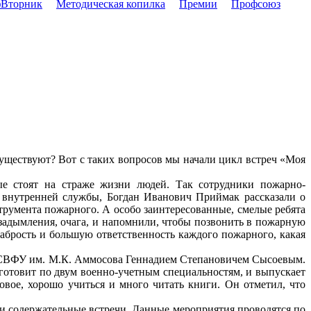
Вторник
Методическая копилка
Премии
Профсоюз
 существуют? Вот с таких вопросов мы начали цикл встреч «Моя
ые стоят на страже жизни людей. Так сотрудники пожарно-
 внутренней службы, Богдан Иванович Приймак рассказали о
трумента пожарного. А особо заинтересованные, смелые ребята
 задымления, очага, и напомнили, чтобы позвонить в пожарную
абрость и большую ответственность каждого пожарного, какая
а СВФУ им. М.К. Аммосова Геннадием Степановичем Сысоевым.
 готовит по двум военно-учетным специальностям, и выпускает
овое, хорошо учиться и много читать книги. Он отметил, что
и содержательные встречи. Данные мероприятия проводятся по