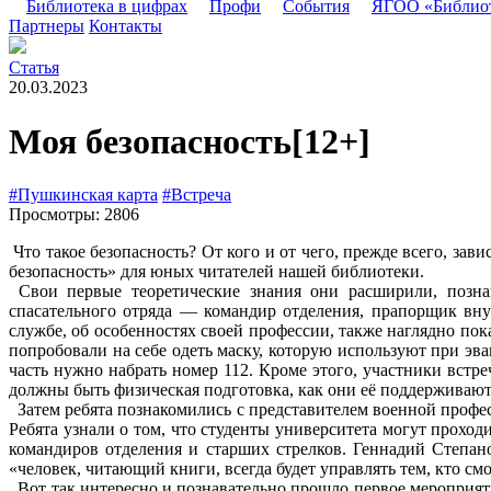
Библиотека в цифрах
Профи
События
ЯГОО «Библио
Партнеры
Контакты
Статья
20.03.2023
Моя безопасность
[12+]
#Пушкинская карта
#Встреча
Просмотры: 2806
Что такое безопасность? От кого и от чего, прежде всего, за
безопасность» для юных читателей нашей библиотеки.
Свои первые теоретические знания они расширили, познак
спасательного отряда — командир отделения, прапорщик вн
службе, об особенностях своей профессии, также наглядно по
попробовали на себе одеть маску, которую используют при эв
часть нужно набрать номер 112. Кроме этого, участники вст
должны быть физическая подготовка, как они её поддерживают,
Затем ребята познакомились с представителем военной проф
Ребята узнали о том, что студенты университета могут прохо
командиров отделения и старших стрелков. Геннадий Степано
«человек, читающий книги, всегда будет управлять тем, кто см
Вот так интересно и познавательно прошло первое мероприят