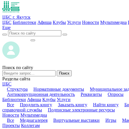
ЦБС г. Якутск
ЦБС
Библиотеки
Афиша
Клубы
Услуги
Новости
Мультимедиа
Еще
ВОЙТИ
ВОЙТИ
Поиск по сайту
Поиск
Разделы сайта
ЦБС
Структура
Нормативные документы
Муниципальное за
Антикоррупционная деятельность
Реквизиты
Опросы
Библиотеки
Афиша
Клубы
Услуги
Все
Продлить книгу
Заказать книгу
Найти книгу
Б
справочной службы
Подписные электронные ресурсы
Новости
Мультимедиа
Все
Медиагалерея
Виртуальные выставки
Игры
Мас
Проекты
Коллегам