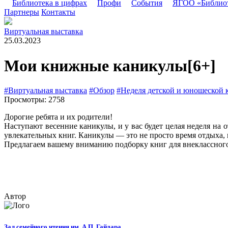
Библиотека в цифрах
Профи
События
ЯГОО «Библио
Партнеры
Контакты
Виртуальная выставка
25.03.2023
Мои книжные каникулы
[6+]
#Виртуальная выставка
#Обзор
#Неделя детской и юношеской 
Просмотры: 2758
Дорогие ребята и их родители!
Наступают весенние каникулы, и у вас будет целая неделя на 
увлекательных книг. Каникулы — это не просто время отдыха, 
Предлагаем вашему вниманию подборку книг для внеклассного
Автор
Зал семейного чтения им. А.П. Гайдара