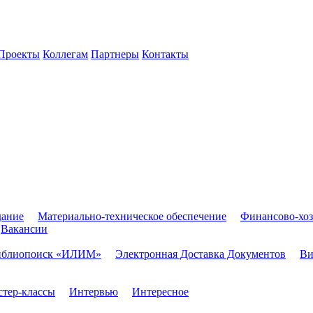
Проекты
Коллегам
Партнеры
Контакты
дание
Материально-техническое обеспечение
Финансово-хоз
Вакансии
иблиопоиск «ИЛИМ»
Электронная Доставка Документов
Ви
тер-классы
Интервью
Интересное