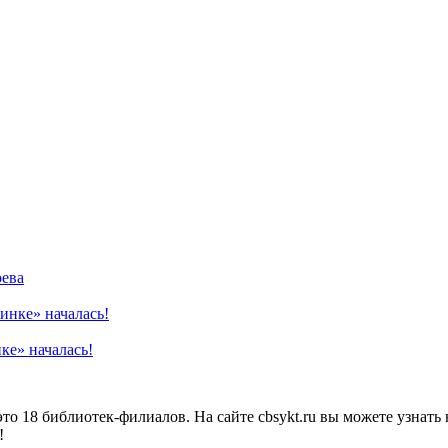
оева
ке» началась!
о 18 библиотек-филиалов. На сайте cbsykt.ru вы можете узнать 
!