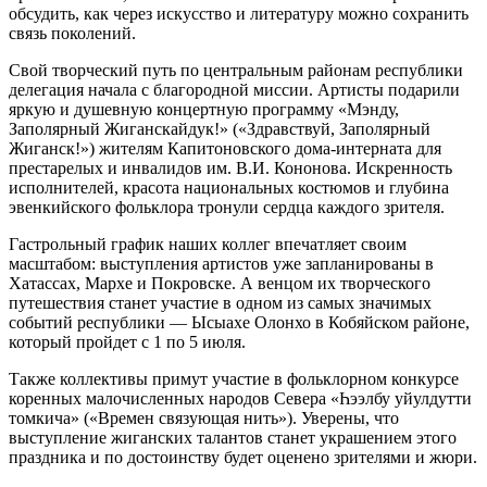
обсудить, как через искусство и литературу можно сохранить
связь поколений.
Свой творческий путь по центральным районам республики
делегация начала с благородной миссии. Артисты подарили
яркую и душевную концертную программу «Мэнду,
Заполярный Жиганскайдук!» («Здравствуй, Заполярный
Жиганск!») жителям Капитоновского дома-интерната для
престарелых и инвалидов им. В.И. Кононова. Искренность
исполнителей, красота национальных костюмов и глубина
эвенкийского фольклора тронули сердца каждого зрителя.
Гастрольный график наших коллег впечатляет своим
масштабом: выступления артистов уже запланированы в
Хатассах, Мархе и Покровске. А венцом их творческого
путешествия станет участие в одном из самых значимых
событий республики — Ысыахе Олонхо в Кобяйском районе,
который пройдет с 1 по 5 июля.
Также коллективы примут участие в фольклорном конкурсе
коренных малочисленных народов Севера «Һээлбу уйулдутти
томкича» («Времен связующая нить»). Уверены, что
выступление жиганских талантов станет украшением этого
праздника и по достоинству будет оценено зрителями и жюри.