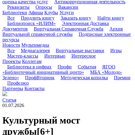
оценка качества услуг
Антикоррупционная деятельность
Реквизиты
Опросы
Вакансии
Библиотеки
Афиша
Клубы
Услуги
Все
Продлить книгу
Заказать книгу
Найти книгу
Библиопоиск «ИЛИМ»
Электронная Доставка
Документов
Виртуальная Справочная Служба
Архив
Виртуальной справочной службы
Подписные электронные
ресурсы
Новости
Мультимедиа
Все
Медиагалерея
Виртуальные выставки
Игры
Мастер-классы
Интервью
Интересное
Проекты
Коллегам
Библиотека в цифрах
Профи
События
ЯГОО
«Библиотечный инициативный центр»
МБА «Молодо-
Зелено»
ПрофВторник
Методическая копилка
Премии
Профсоюз
Партнеры
Контакты
Статья
01.07.2026
Культурный мост
дружбы
[6+]