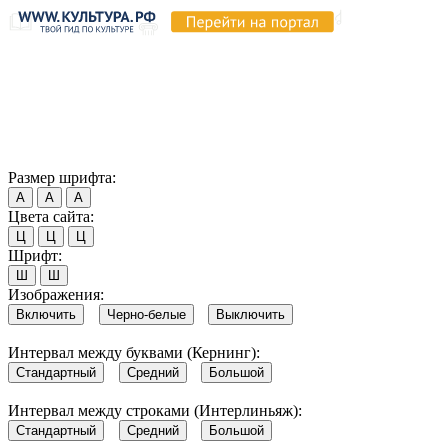
Продолжая пользоваться этим сайтом, вы соглашаетесь на
использование cookie и обработку данных в соответствии с
Политикой сайта в области обработки и защиты
персональных данных
. Обратите внимание, что в случае, если
использование сайтом файлов cookie отключено, некоторые
возможности сайта могут быть отображены некорректно.
Согласен
Размер шрифта:
А
А
А
Цвета сайта:
Ц
Ц
Ц
Шрифт:
Ш
Ш
Изображения:
Включить
Черно-белые
Выключить
Интервал между буквами (Кернинг):
Стандартный
Средний
Большой
Интервал между строками (Интерлиньяж):
Стандартный
Средний
Большой