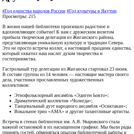
#Год единства народов России
#Год культуры в Якутии
Просмотры: 215
В жизни нашей библиотеки произошло радостное и
вдохновляющее событие! К нам с дружеским визитом
прибыла творческая делегация из Жиганского района,
представляющая уникальную культуру и традиции Севера.
Это не просто встреча коллег, а настоящий праздник единства,
который охватил наш наслег духом творчества и
гостеприимства.
Гастрольный тур делегации из Жиганска стартовал 23 июня.
В составе группы из 14 человек — настоящие мастера своего
дела, участники прославленных художественных
коллективов:
Этнофольклорный ансамбль «Эдиген Ьокто»;
Драматический коллектив «Чолигда»;
Танцевальный дуэт народного ансамбля «Осиктакан»;
Вокальное трио «АМА» и другие талантливые артисты.
Встреча в стенах библиотеки им. А.Я. Уваровского стала
важной остановкой в их насыщенном графике. Мы были рады
принять гостей, обменяться опытом библиотечной работы и