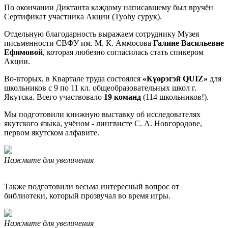
По окончании Диктанта каждому написавшему был вручён
Сертификат участника Акции (Туоһу сурук).
Отдельную благодарность выражаем сотруднику Музея
письменности СВФУ им. М. К. Аммосова
Галине Васильевне
Ефимовой
, которая любезно согласилась стать спикером
Акции.
Во-вторых, в Квартале труда состоялся
«Күөрэгэй QUIZ»
для
школьников с 9 по 11 кл. общеобразовательных школ г.
Якутска. Всего участвовало
19 команд
(114 школьников!).
Мы подготовили книжную выставку об исследователях
якутского языка, учёном - лингвисте С. А. Новгородове,
первом якутском алфавите.
Нажмите для увеличения
Также подготовили весьма интересный вопрос от
библиотеки, который прозвучал во время игры.
Нажмите для увеличения