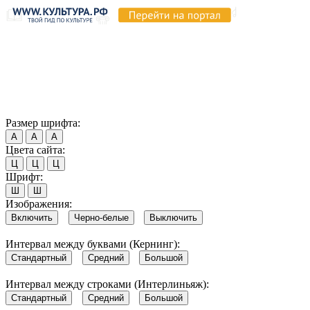
Продолжая пользоваться этим сайтом, вы соглашаетесь на
использование cookie и обработку данных в соответствии с
Политикой сайта в области обработки и защиты
персональных данных
. Обратите внимание, что в случае, если
использование сайтом файлов cookie отключено, некоторые
возможности сайта могут быть отображены некорректно.
Согласен
Размер шрифта:
А
А
А
Цвета сайта:
Ц
Ц
Ц
Шрифт:
Ш
Ш
Изображения:
Включить
Черно-белые
Выключить
Интервал между буквами (Кернинг):
Стандартный
Средний
Большой
Интервал между строками (Интерлиньяж):
Стандартный
Средний
Большой