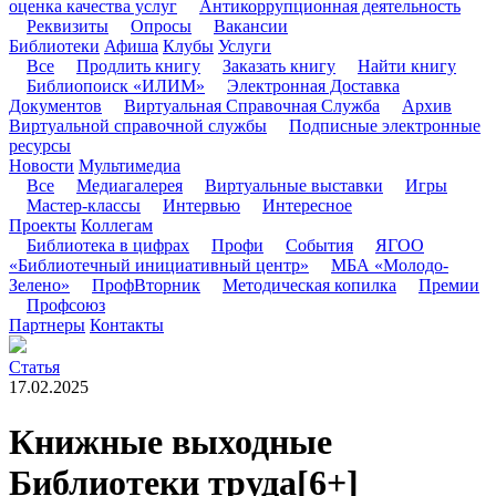
оценка качества услуг
Антикоррупционная деятельность
Реквизиты
Опросы
Вакансии
Библиотеки
Афиша
Клубы
Услуги
Все
Продлить книгу
Заказать книгу
Найти книгу
Библиопоиск «ИЛИМ»
Электронная Доставка
Документов
Виртуальная Справочная Служба
Архив
Виртуальной справочной службы
Подписные электронные
ресурсы
Новости
Мультимедиа
Все
Медиагалерея
Виртуальные выставки
Игры
Мастер-классы
Интервью
Интересное
Проекты
Коллегам
Библиотека в цифрах
Профи
События
ЯГОО
«Библиотечный инициативный центр»
МБА «Молодо-
Зелено»
ПрофВторник
Методическая копилка
Премии
Профсоюз
Партнеры
Контакты
Статья
17.02.2025
Книжные выходные
Библиотеки труда
[6+]