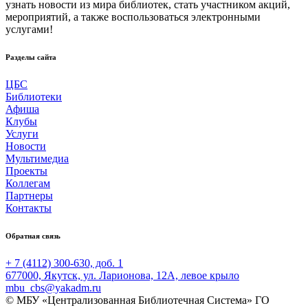
узнать новости из мира библиотек, стать участником акций,
мероприятий, а также воспользоваться электронными
услугами!
Разделы сайта
ЦБС
Библиотеки
Афиша
Клубы
Услуги
Новости
Мультимедиа
Проекты
Коллегам
Партнеры
Контакты
Обратная связь
+ 7 (4112) 300-630, доб. 1
677000, Якутск, ул. Ларионова, 12А, левое крыло
mbu_cbs@yakadm.ru
© МБУ «Централизованная Библиотечная Система» ГО