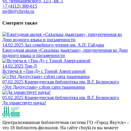
ул. Чернышевского, 12/1, кв. 1
+7 (4112) 300-615
mylib@cbsykt.ru
Смотрите также
14.02.2025
Зал семейного чтения им. А.П. Гайдара
Ежегодная акция «Сахалыы дьыктаан», приуроченная ко Дню
родного языка и письменности
14.02.2025
Три-Д
Встреча в «Три-Д» с Тиной Амергазиной
07.02.2025
Краеведческая библиотека им. В.Г. Белинского
«Уот Дьулустаан» сэһэн саҥа тыыннанна
05.02.2025
Краеведческая библиотека им. В.Г. Белинского
Да здравствует наука!
Централизованная библиотечная система ГО «Город Якутск» -
это 18 библиотек-филиалов. На сайте cbsykt.ru вы можете