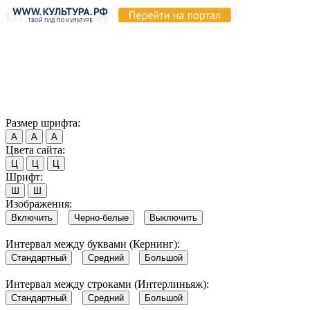
Продолжая пользоваться этим сайтом, вы соглашаетесь на
использование cookie и обработку данных в соответствии с
Политикой сайта в области обработки и защиты
персональных данных
. Обратите внимание, что в случае, если
использование сайтом файлов cookie отключено, некоторые
возможности сайта могут быть отображены некорректно.
Согласен
Размер шрифта:
А
А
А
Цвета сайта:
Ц
Ц
Ц
Шрифт:
Ш
Ш
Изображения:
Включить
Черно-белые
Выключить
Интервал между буквами (Кернинг):
Стандартный
Средний
Большой
Интервал между строками (Интерлиньяж):
Стандартный
Средний
Большой