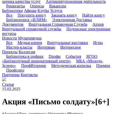
оценка качества услуг
Антикоррупционная деятельность
Реквизиты
Опросы
Вакансии
Библиотеки
Афиша
Клубы
Услуги
Все
Продлить книгу
Заказать книгу
Найти книгу
Библиопоиск «ИЛИМ»
Электронная Доставка
Документов
Виртуальная Справочная Служба
Архив
Виртуальной справочной службы
Подписные электронные
ресурсы
Новости
Мультимедиа
Все
Медиагалерея
Виртуальные выставки
Игры
Мастер-классы
Интервью
Интересное
Проекты
Коллегам
Библиотека в цифрах
Профи
События
ЯГОО
«Библиотечный инициативный центр»
МБА «Молодо-
Зелено»
ПрофВторник
Методическая копилка
Премии
Профсоюз
Партнеры
Контакты
Статья
15.02.2025
Акция «Письмо солдату»
[6+]
#Акция
#День защитника Отечества
#Встреча