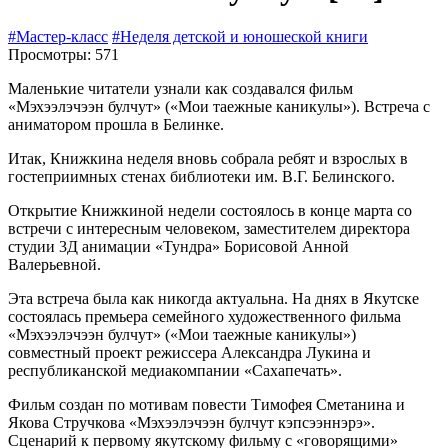
#Мастер-класс
#Неделя детской и юношеской книги
Просмотры: 571
Маленькие читатели узнали как создавался фильм
«Мэхээлэчээн булчут» («Мои таежные каникулы»). Встреча с
аниматором прошла в Белинке.
Итак, Книжкина неделя вновь собрала ребят и взрослых в
гостеприимных стенах библиотеки им. В.Г. Белинского.
Открытие Книжкиной недели состоялось в конце марта со
встречи с интересным человеком, заместителем директора
студии 3Д анимации «Тундра» Борисовой Анной
Валерьевной.
Эта встреча была как никогда актуальна. На днях в Якутске
состоялась премьера семейного художественного фильма
«Мэхээлэчээн булчут» («Мои таежные каникулы»)
совместный проект режиссера Александра Лукина и
республиканской медиакомпании «Сахапечать».
Фильм создан по мотивам повести Тимофея Сметанина и
Якова Стручкова «Мэхээлэчээн булчут кэпсээннэрэ».
Сценарий к первому якутскому фильму с «говорящими»