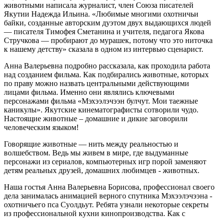
животными написала журналист, член Союза писателей
Якутии Надежда Ильина. «Любимые многими охотничьи
байки, созданные авторским дуэтом двух выдающихся людей
— писателя Тимофея Сметанина и учителя, педагога Якова
Стручкова — пробирают до мурашек, потому что это ниточка
к нашему детству» сказала в одном из интервью сценарист.
Анна Валерьевна подробно рассказала, как проходила работа
над созданием фильма. Как подбирались животные, которых
по праву можно назвать центральными действующими
лицами фильма. Именно они являлись ключевыми
персонажами фильма «Мэхээлэчээн булчут. Мои таежные
каникулы». Якутские кинематографисты сотворили чудо.
Настоящие животные – домашние и дикие заговорили
человеческим языком!
Говорящие животные — нить между реальностью и
волшебством. Ведь мы живем в мире, где выдуманные
персонажи из сериалов, компьютерных игр порой заменяют
детям реальных друзей, домашних любимцев - животных.
Наша гостья Анна Валерьевна Борисова, профессионал своего
дела занималась анимацией верного спутника Мэхээлэчээна -
охотничьего пса Суолдьут. Ребята узнали некоторые секреты
из профессиональной кухни кинопроизводства. Как с