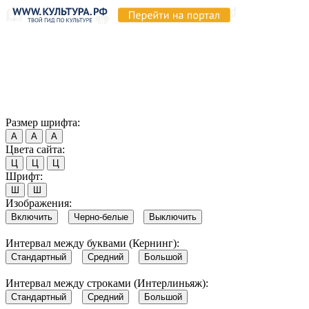
Продолжая пользоваться этим сайтом, вы соглашаетесь на
использование cookie и обработку данных в соответствии с
Политикой сайта в области обработки и защиты
персональных данных
. Обратите внимание, что в случае, если
использование сайтом файлов cookie отключено, некоторые
возможности сайта могут быть отображены некорректно.
Согласен
Размер шрифта:
А
А
А
Цвета сайта:
Ц
Ц
Ц
Шрифт:
Ш
Ш
Изображения:
Включить
Черно-белые
Выключить
Интервал между буквами (Кернинг):
Стандартный
Средний
Большой
Интервал между строками (Интерлиньяж):
Стандартный
Средний
Большой