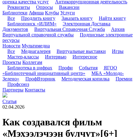
оценка качества услуг
Антикоррупционная деятельность
Реквизиты
Опросы
Вакансии
Библиотеки
Афиша
Клубы
Услуги
Все
Продлить книгу
Заказать книгу
Найти книгу
Библиопоиск «ИЛИМ»
Электронная Доставка
Документов
Виртуальная Справочная Служба
Архив
Виртуальной справочной службы
Подписные электронные
ресурсы
Новости
Мультимедиа
Все
Медиагалерея
Виртуальные выставки
Игры
Мастер-классы
Интервью
Интересное
Проекты
Коллегам
Библиотека в цифрах
Профи
События
ЯГОО
«Библиотечный инициативный центр»
МБА «Молодо-
Зелено»
ПрофВторник
Методическая копилка
Премии
Профсоюз
Партнеры
Контакты
Статья
02.04.2026
Как создавался фильм
«Мэхээлэчээн булчут»
[6+]