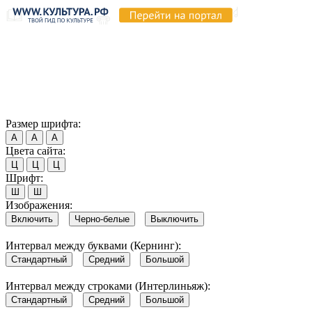
Продолжая пользоваться этим сайтом, вы соглашаетесь на
использование cookie и обработку данных в соответствии с
Политикой сайта в области обработки и защиты
персональных данных
. Обратите внимание, что в случае, если
использование сайтом файлов cookie отключено, некоторые
возможности сайта могут быть отображены некорректно.
Согласен
Размер шрифта:
А
А
А
Цвета сайта:
Ц
Ц
Ц
Шрифт:
Ш
Ш
Изображения:
Включить
Черно-белые
Выключить
Интервал между буквами (Кернинг):
Стандартный
Средний
Большой
Интервал между строками (Интерлиньяж):
Стандартный
Средний
Большой