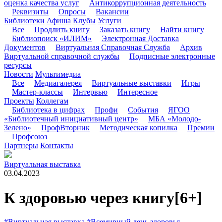
оценка качества услуг
Антикоррупционная деятельность
Реквизиты
Опросы
Вакансии
Библиотеки
Афиша
Клубы
Услуги
Все
Продлить книгу
Заказать книгу
Найти книгу
Библиопоиск «ИЛИМ»
Электронная Доставка
Документов
Виртуальная Справочная Служба
Архив
Виртуальной справочной службы
Подписные электронные
ресурсы
Новости
Мультимедиа
Все
Медиагалерея
Виртуальные выставки
Игры
Мастер-классы
Интервью
Интересное
Проекты
Коллегам
Библиотека в цифрах
Профи
События
ЯГОО
«Библиотечный инициативный центр»
МБА «Молодо-
Зелено»
ПрофВторник
Методическая копилка
Премии
Профсоюз
Партнеры
Контакты
Виртуальная выставка
03.04.2023
К здоровью через книгу
[6+]
#Виртуальная выставка
#Всемирный день здоровья