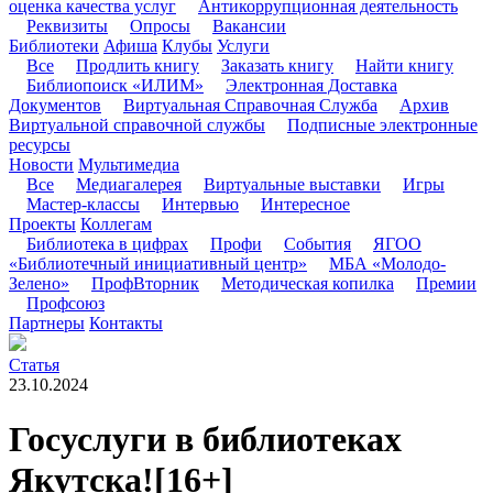
оценка качества услуг
Антикоррупционная деятельность
Реквизиты
Опросы
Вакансии
Библиотеки
Афиша
Клубы
Услуги
Все
Продлить книгу
Заказать книгу
Найти книгу
Библиопоиск «ИЛИМ»
Электронная Доставка
Документов
Виртуальная Справочная Служба
Архив
Виртуальной справочной службы
Подписные электронные
ресурсы
Новости
Мультимедиа
Все
Медиагалерея
Виртуальные выставки
Игры
Мастер-классы
Интервью
Интересное
Проекты
Коллегам
Библиотека в цифрах
Профи
События
ЯГОО
«Библиотечный инициативный центр»
МБА «Молодо-
Зелено»
ПрофВторник
Методическая копилка
Премии
Профсоюз
Партнеры
Контакты
Статья
23.10.2024
Госуслуги в библиотеках
Якутска!
[16+]