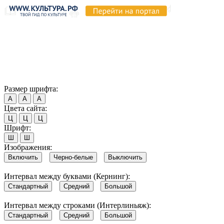
Продолжая пользоваться этим сайтом, вы соглашаетесь на
использование cookie и обработку данных в соответствии с
Политикой сайта в области обработки и защиты
персональных данных
. Обратите внимание, что в случае, если
использование сайтом файлов cookie отключено, некоторые
возможности сайта могут быть отображены некорректно.
Согласен
Размер шрифта:
А
А
А
Цвета сайта:
Ц
Ц
Ц
Шрифт:
Ш
Ш
Изображения:
Включить
Черно-белые
Выключить
Интервал между буквами (Кернинг):
Стандартный
Средний
Большой
Интервал между строками (Интерлиньяж):
Стандартный
Средний
Большой