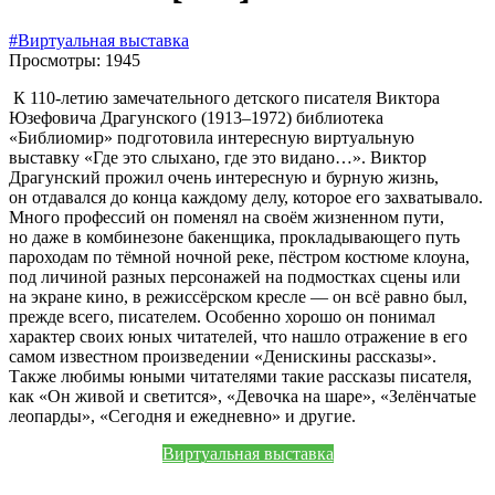
#Виртуальная выставка
Просмотры: 1945
К 110-летию замечательного детского писателя Виктора
Юзефовича Драгунского (1913–1972) библиотека
«Библиомир» подготовила интересную виртуальную
выставку «Где это слыхано, где это видано…». Виктор
Драгунский прожил очень интересную и бурную жизнь,
он отдавался до конца каждому делу, которое его захватывало.
Много профессий он поменял на своём жизненном пути,
но даже в комбинезоне бакенщика, прокладывающего путь
пароходам по тёмной ночной реке, пёстром костюме клоуна,
под личиной разных персонажей на подмостках сцены или
на экране кино, в режиссёрском кресле — он всё равно был,
прежде всего, писателем. Особенно хорошо он понимал
характер своих юных читателей, что нашло отражение в его
самом известном произведении «Денискины рассказы».
Также любимы юными читателями такие рассказы писателя,
как «Он живой и светится», «Девочка на шаре», «Зелёнчатые
леопарды», «Сегодня и ежедневно» и другие.
Виртуальная выставка