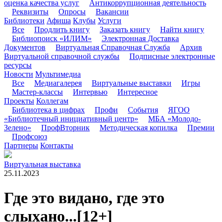
оценка качества услуг
Антикоррупционная деятельность
Реквизиты
Опросы
Вакансии
Библиотеки
Афиша
Клубы
Услуги
Все
Продлить книгу
Заказать книгу
Найти книгу
Библиопоиск «ИЛИМ»
Электронная Доставка
Документов
Виртуальная Справочная Служба
Архив
Виртуальной справочной службы
Подписные электронные
ресурсы
Новости
Мультимедиа
Все
Медиагалерея
Виртуальные выставки
Игры
Мастер-классы
Интервью
Интересное
Проекты
Коллегам
Библиотека в цифрах
Профи
События
ЯГОО
«Библиотечный инициативный центр»
МБА «Молодо-
Зелено»
ПрофВторник
Методическая копилка
Премии
Профсоюз
Партнеры
Контакты
Виртуальная выставка
25.11.2023
Где это видано, где это
слыхано...
[12+]