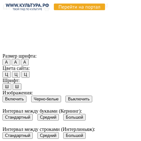
Продолжая пользоваться этим сайтом, вы соглашаетесь на
использование cookie и обработку данных в соответствии с
Политикой сайта в области обработки и защиты
персональных данных
. Обратите внимание, что в случае, если
использование сайтом файлов cookie отключено, некоторые
возможности сайта могут быть отображены некорректно.
Согласен
Размер шрифта:
А
А
А
Цвета сайта:
Ц
Ц
Ц
Шрифт:
Ш
Ш
Изображения:
Включить
Черно-белые
Выключить
Интервал между буквами (Кернинг):
Стандартный
Средний
Большой
Интервал между строками (Интерлиньяж):
Стандартный
Средний
Большой