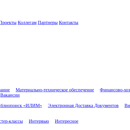
Проекты
Коллегам
Партнеры
Контакты
дание
Материально-техническое обеспечение
Финансово-хоз
Вакансии
иблиопоиск «ИЛИМ»
Электронная Доставка Документов
Ви
тер-классы
Интервью
Интересное