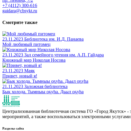
пр. Ленина, 7/2
+7 (4112) 300-616
gaidara@cbsykt.ru
Смотрите также
23.11.2023
Библиотека им. И.Д. Панаева
Мой любимый питомец
23.11.2023
Зал семейного чтения им. А.П. Гайдара
Книжный мир Николая Носова
23.11.2023
Маяк
Привет, новый я!
21.11.2023
Заложная библиотека
Бык холода. Тымныы оҕуһа. Дьыл оҕуһа
Централизованная библиотечная система ГО «Город Якутск» - эт
мероприятий, а также воспользоваться электронными услугами
Разделы сайта