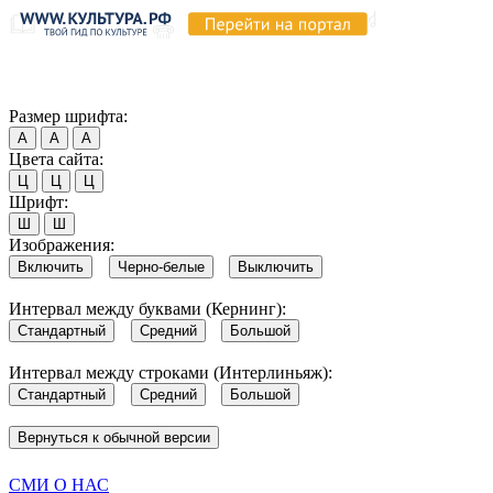
Продолжая пользоваться этим сайтом, вы соглашаетесь на испо
Обратите внимание, что в случае, если использование сайтом 
Согласен
Размер шрифта:
А
А
А
Цвета сайта:
Ц
Ц
Ц
Шрифт:
Ш
Ш
Изображения:
Включить
Черно-белые
Выключить
Интервал между буквами (Кернинг):
Стандартный
Средний
Большой
Интервал между строками (Интерлиньяж):
Стандартный
Средний
Большой
Вернуться к обычной версии
СМИ О НАС