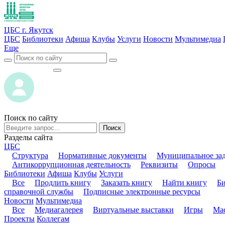
ЦБС г. Якутск
ЦБС
Библиотеки
Афиша
Клубы
Услуги
Новости
Мультимедиа
Еще
ВОЙТИ
ВОЙТИ
Поиск по сайту
Поиск
Разделы сайта
ЦБС
Структура
Нормативные документы
Муниципальное за
Антикоррупционная деятельность
Реквизиты
Опросы
Библиотеки
Афиша
Клубы
Услуги
Все
Продлить книгу
Заказать книгу
Найти книгу
Б
справочной службы
Подписные электронные ресурсы
Новости
Мультимедиа
Все
Медиагалерея
Виртуальные выставки
Игры
Мас
Проекты
Коллегам