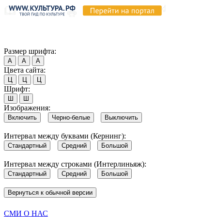
Продолжая пользоваться этим сайтом, вы соглашаетесь на испо
Обратите внимание, что в случае, если использование сайтом 
Согласен
Размер шрифта:
А
А
А
Цвета сайта:
Ц
Ц
Ц
Шрифт:
Ш
Ш
Изображения:
Включить
Черно-белые
Выключить
Интервал между буквами (Кернинг):
Стандартный
Средний
Большой
Интервал между строками (Интерлиньяж):
Стандартный
Средний
Большой
Вернуться к обычной версии
СМИ О НАС