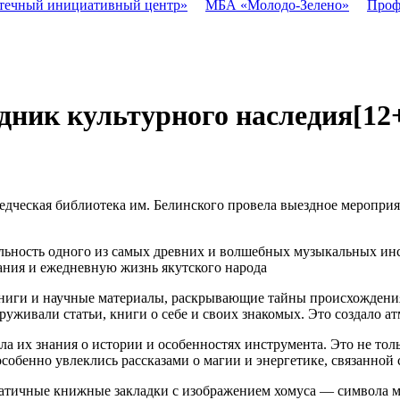
течный инициативный центр»
МБА «Молодо-Зелено»
Проф
здник культурного наследия
[12
едческая библиотека им. Белинского провела выездное мероприя
льность одного из самых древних и волшебных музыкальных инс
ания и ежедневную жизнь якутского народа
книги и научные материалы, раскрывающие тайны происхождения
руживали статьи, книги о себе и своих знакомых. Это создало а
ла их знания о истории и особенностях инструмента. Это не тол
 особенно увлеклись рассказами о магии и энергетике, связанно
атичные книжные закладки с изображением хомуса — символа м