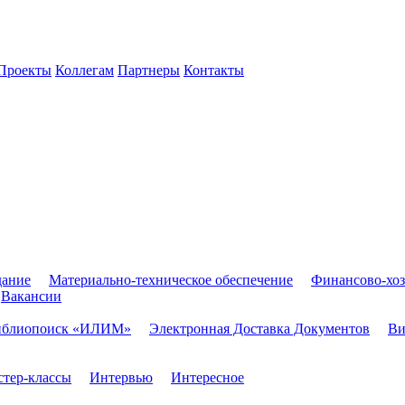
Проекты
Коллегам
Партнеры
Контакты
дание
Материально-техническое обеспечение
Финансово-хоз
Вакансии
иблиопоиск «ИЛИМ»
Электронная Доставка Документов
Ви
тер-классы
Интервью
Интересное