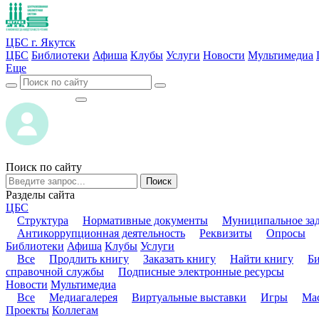
ЦБС г. Якутск
ЦБС
Библиотеки
Афиша
Клубы
Услуги
Новости
Мультимедиа
Еще
ВОЙТИ
ВОЙТИ
Поиск по сайту
Поиск
Разделы сайта
ЦБС
Структура
Нормативные документы
Муниципальное за
Антикоррупционная деятельность
Реквизиты
Опросы
Библиотеки
Афиша
Клубы
Услуги
Все
Продлить книгу
Заказать книгу
Найти книгу
Б
справочной службы
Подписные электронные ресурсы
Новости
Мультимедиа
Все
Медиагалерея
Виртуальные выставки
Игры
Мас
Проекты
Коллегам