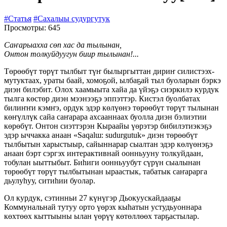
#Статья
#Сахалыы судургутук
Просмотры: 645
Саҥарыахха сөп хас да тылынан,
Онтон толкуйдуугун биир тылынан!...
Төрөөбүт төрүт тылбыт түҥ былыргыттан дириҥ силистээх-
мутуктаах, ураты баай, хомоҕой, ылбаҕай тыл буоларын бэркэ
диэн билэбит. Олох хаамыыта хайа да үйэҕэ сиэркилэ курдук
тылга көстөр диэн мээнээҕэ эппэттэр. Кистэл буолбатах
билиҥҥи кэмҥэ, ордук эдэр көлүөнэ төрөөбүт төрүт тылынан
көҥүллүк сайа саҥарара ахсааннаах буолла диэн бэлиэтии
көрөбүт. Онтон сиэттэрэн Кыраайы үөрэтэр бибилэтиэкэҕэ
эдэр ыччакка анаан «Saqalɯ: sudurgutuk» диэн төрөөбүт
тылбытын харыстыыр, сайыннарар сыалтан эдэр көлүөнэҕэ
анаан бэрт сэргэх интерактивнай оонньууну толкуйдаан,
тобулан ыыттыбыт. Биһиги оонньуубут сүрүн сыалынан
төрөөбүт төрүт тылбытынан ыраастык, табатык саҥарарга
дьулуһуу, ситиһии буолар.
Ол курдук, сэтинньи 27 күнүгэр Дьокуускайдааҕы
Коммунальнай тутуу орто үөрэх кыһатын устудьуоннара
көхтөөх кыттыыны ылан үөрүү көтөллөөх тарҕастылар.