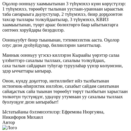
Оҕолор оонньуу хаамыытынан 3 түһүмэххэ күөн көрүстүлэр:
1 түһүмэххэ, төрөөбүт тылынан уустаан-ураннаан ыраастык
таба саҥарыыга дьулустулар, 2 түһүмэххэ, биир дорҕоонтон
тахсар тыллары толкуйдаатылар, 3 түһүмэххэ, КВИЗ
хаамыытынан, түөрт араас бөлөхтөргө баар ыйытыктарга
сөптөөх хоруйдары биэрдилэр.
Оонньуубут биир тыынынан, тэтимнээхтик ааста. Оҕолор
олус диэн дуоһуйдулар, билиилэрин хаҥаттылар.
Маннык оонньуу үгэскэ киллэрэн Кыраайы үөрэтэр салаа
үлэһиттэрэ сахалыы тыллаах, сахалыы толкуйдаах,
саха тылын сайдарын туһугар туруулаһар үүнэр көлүөнэни,
эдэр ыччаттары ыҥырар.
Онон, күндү доҕоттор, иитиллибит ийэ тылбытынан
истиҥник-иһирэхтик иилэһэн, сахабыт сайдам саҥатынан
сайаҕастык сайа тыынан төрөөбүт төрүт тылбытын харыстаан
төлкөтүн түстүөҕүҥ, удьуору утумнаан уу сахалыы тыллаах
буолуоҕуҥ диэн ыҥырабыт!
Ыстатыйаны бэлэмнээтилэр: Ефремова Нюргуяна,
Никифоров Михаил
Автор