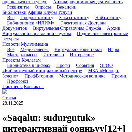
оценка качества услуг
Антикоррупционная деятельность
Реквизиты
Опросы
Вакансии
Библиотеки
Афиша
Клубы
Услуги
Все
Продлить книгу
Заказать книгу
Найти книгу
Библиопоиск «ИЛИМ»
Электронная Доставка
Документов
Виртуальная Справочная Служба
Архив
Виртуальной справочной службы
Подписные электронные
ресурсы
Новости
Мультимедиа
Все
Медиагалерея
Виртуальные выставки
Игры
Мастер-классы
Интервью
Интересное
Проекты
Коллегам
Библиотека в цифрах
Профи
События
ЯГОО
«Библиотечный инициативный центр»
МБА «Молодо-
Зелено»
ПрофВторник
Методическая копилка
Премии
Профсоюз
Партнеры
Контакты
Статья
28.11.2025
«Saqalɯ: sudurgutuk»
интерактивнай оонньуу
[12+]