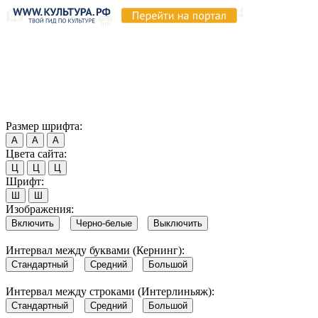
Продолжая пользоваться этим сайтом, вы соглашаетесь на
использование cookie и обработку данных в соответствии с
Политикой сайта в области обработки и защиты
персональных данных
. Обратите внимание, что в случае, если
использование сайтом файлов cookie отключено, некоторые
возможности сайта могут быть отображены некорректно.
Согласен
Размер шрифта:
А
А
А
Цвета сайта:
Ц
Ц
Ц
Шрифт:
Ш
Ш
Изображения:
Включить
Черно-белые
Выключить
Интервал между буквами (Кернинг):
Стандартный
Средний
Большой
Интервал между строками (Интерлиньяж):
Стандартный
Средний
Большой