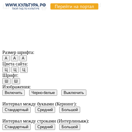
Продолжая пользоваться этим сайтом, вы соглашаетесь на
использование cookie и обработку данных в соответствии с
Политикой сайта в области обработки и защиты
персональных данных
. Обратите внимание, что в случае, если
использование сайтом файлов cookie отключено, некоторые
возможности сайта могут быть отображены некорректно.
Согласен
Размер шрифта:
А
А
А
Цвета сайта:
Ц
Ц
Ц
Шрифт:
Ш
Ш
Изображения:
Включить
Черно-белые
Выключить
Интервал между буквами (Кернинг):
Стандартный
Средний
Большой
Интервал между строками (Интерлиньяж):
Стандартный
Средний
Большой