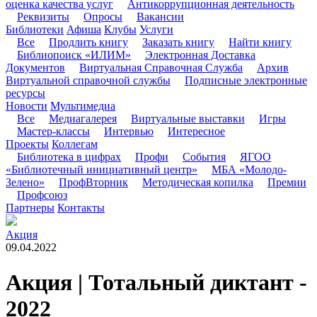
оценка качества услуг
Антикоррупционная деятельность
Реквизиты
Опросы
Вакансии
Библиотеки
Афиша
Клубы
Услуги
Все
Продлить книгу
Заказать книгу
Найти книгу
Библиопоиск «ИЛИМ»
Электронная Доставка
Документов
Виртуальная Справочная Служба
Архив
Виртуальной справочной службы
Подписные электронные
ресурсы
Новости
Мультимедиа
Все
Медиагалерея
Виртуальные выставки
Игры
Мастер-классы
Интервью
Интересное
Проекты
Коллегам
Библиотека в цифрах
Профи
События
ЯГОО
«Библиотечный инициативный центр»
МБА «Молодо-
Зелено»
ПрофВторник
Методическая копилка
Премии
Профсоюз
Партнеры
Контакты
Акция
09.04.2022
Акция | Тотальный диктант -
2022