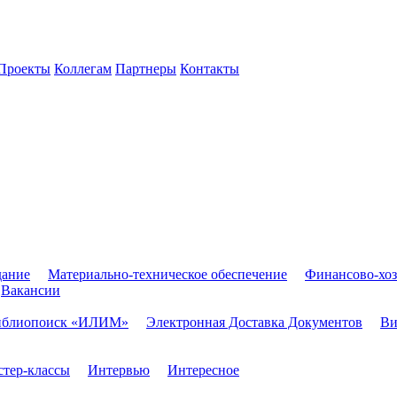
Проекты
Коллегам
Партнеры
Контакты
дание
Материально-техническое обеспечение
Финансово-хоз
Вакансии
иблиопоиск «ИЛИМ»
Электронная Доставка Документов
Ви
тер-классы
Интервью
Интересное