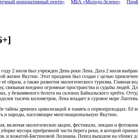
течный инициативный центр»
МБА «Молодо-Зелено»
Проф
6+]
 году 2 июля был учрежден День реки Лена. Дата 2 июля выбрана
рной жизни Якутии. Этот праздник был создан с целью привлеч
ё образа, а также развития экологического туризма. Главная во
дру, связывая воедино огромные пространства и судьбы людей. Д
х, у безымянного болота на склонах Байкальского хребта. Оттуда
долев тысячи километров, Лена впадает в суровое море Лаптевых
ебе тайны древних цивилизаций и память о первопроходцах. Её 
ить и народы, населяющие многонациональную Якутию.
ия, включая экологические акции, фестивали, лекции и фотокон
 уборке мусора прибрежной части берега реки, в которой принял
я, и вожатой-Бястиновой Лилианы. Перед выходом на уборку д