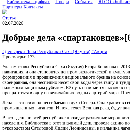
Библиотека в цифрах
Профи
События
ЯГОО «Библио
Партнеры
Контакты
Статья
02.07.2026
Добрые дела «спартаковцев»
[
#День реки Лена Республики Саха (Якутия)
#Акция
Просмотры: 173
Указом главы Республики Саха (Якутия) Егора Борисова в 2013
навигация, и она становится центром экологической и культу
формирования и продвижения национального бренда на основе е
своенравная, она неспешно несет свои воды через тайгу и тун
надежным защитным рубежом. Её путь начинается высоко в гора
превратиться в одну из величайших водных артерий мира. Прео
Лена — это символ несгибаемого духа Севера. Она хранит в с
промышленных гигантов. И пока течет Великая река, будут ж
В этот день по всей республике проходят различные мероприят
населения. Библиотека в этот значимый день провела акцию по
руководством Сатыровой Лидии Леонидовны, начальника лагер