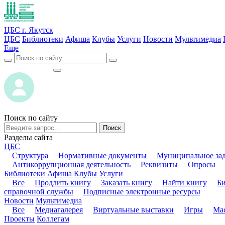
ЦБС г. Якутск
ЦБС
Библиотеки
Афиша
Клубы
Услуги
Новости
Мультимедиа
Еще
ВОЙТИ
ВОЙТИ
Поиск по сайту
Поиск
Разделы сайта
ЦБС
Структура
Нормативные документы
Муниципальное за
Антикоррупционная деятельность
Реквизиты
Опросы
Библиотеки
Афиша
Клубы
Услуги
Все
Продлить книгу
Заказать книгу
Найти книгу
Б
справочной службы
Подписные электронные ресурсы
Новости
Мультимедиа
Все
Медиагалерея
Виртуальные выставки
Игры
Мас
Проекты
Коллегам