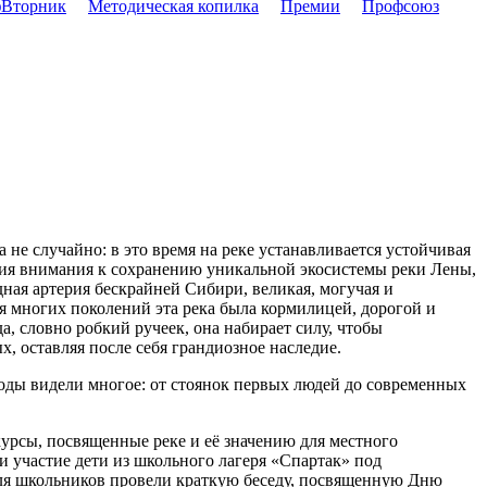
Вторник
Методическая копилка
Премии
Профсоюз
 не случайно: в это время на реке устанавливается устойчивая
ения внимания к сохранению уникальной экосистемы реки Лены,
дная артерия бескрайней Сибири, великая, могучая и
ля многих поколений эта река была кормилицей, дорогой и
, словно робкий ручеек, она набирает силу, чтобы
, оставляя после себя грандиозное наследие.
воды видели многое: от стоянок первых людей до современных
курсы, посвященные реке и её значению для местного
и участие дети из школьного лагеря «Спартак» под
ля школьников провели краткую беседу, посвященную Дню