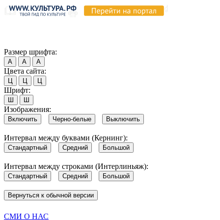
Продолжая пользоваться этим сайтом, вы соглашаетесь на испо
Обратите внимание, что в случае, если использование сайтом 
Согласен
Размер шрифта:
А
А
А
Цвета сайта:
Ц
Ц
Ц
Шрифт:
Ш
Ш
Изображения:
Включить
Черно-белые
Выключить
Интервал между буквами (Кернинг):
Стандартный
Средний
Большой
Интервал между строками (Интерлиньяж):
Стандартный
Средний
Большой
Вернуться к обычной версии
СМИ О НАС