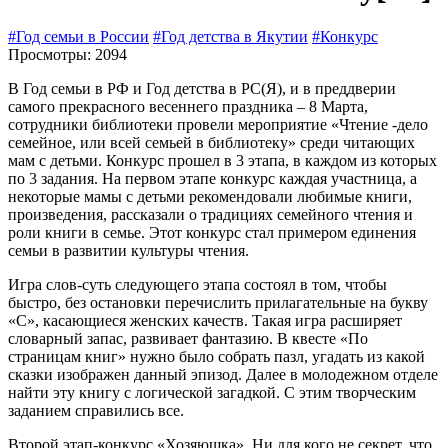
#Год семьи в России
#Год детства в Якутии
#Конкурс
Просмотры: 2094
В Год семьи в РФ и Год детства в РС(Я), и в преддверии
самого прекрасного весеннего праздника – 8 Марта,
сотрудники библиотеки провели мероприятие «Чтение -дело
семейное, или всей семьей в библиотеку» среди читающих
мам с детьми. Конкурс прошел в 3 этапа, в каждом из которых
по 3 задания. На первом этапе конкурс каждая участница, а
некоторые мамы с детьми рекомендовали любимые книги,
произведения, рассказали о традициях семейного чтения и
роли книги в семье. Этот конкурс стал примером единения
семьи в развитии культуры чтения.
Игра слов-суть следующего этапа состоял в том, чтобы
быстро, без остановки перечислить прилагательные на букву
«С», касающиеся женских качеств. Такая игра расширяет
словарный запас, развивает фантазию. В квесте «По
страницам книг» нужно было собрать пазл, угадать из какой
сказки изображен данный эпизод. Далее в молодежном отделе
найти эту книгу с логической загадкой. С этим творческим
заданием справились все.
Второй этап-конкурс «Хозяюшка». Ни для кого не секрет, что