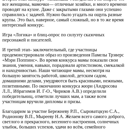
все женщины, мамочки— отличные хозяйки, и много времени
проводят на кухне. Даже с закрытыми глазами они успешно
справились с задачей. Нужно было угадать на ощупь разные
крупы. Это был, наверное, самый сложный, но в то же время
интересный конкурс.
Игра «Логика» и блиц-опрос по силуэту сказочных
персонажей и писателей.
И третий этап- заключительный, где участницы
продемонстрировали образ из произведения Памелы Трэверс
«Мэри Поппинс». Во время конкурса мамы показали свои
знания, умения, навыки, порадовали артистизмом, смекалкой
и находчивостью. Наши читающие мамы, несмотря на
большую занятость работой, школой, детским садом,
домашними делами, умудряются быть красивыми, нежными,
позитивными. По окончанию конкурса жюри (Андросова
Л.Л., Ибрагимов И. Г-О., Чириков А.В.) определили
победительниц, отметили лучших мам, а также всем
участницам вручили дипломы и призы.
Благодарим за участие Бережневу Р.П., Сыроватцкую С.А.,
Родионову В.П., Мырееву Н.А. Желаем всего самого доброго,
светлого и прекрасного, весеннего настроения, солнечных
улыбок, больших успехов, удачи во всём, семейного