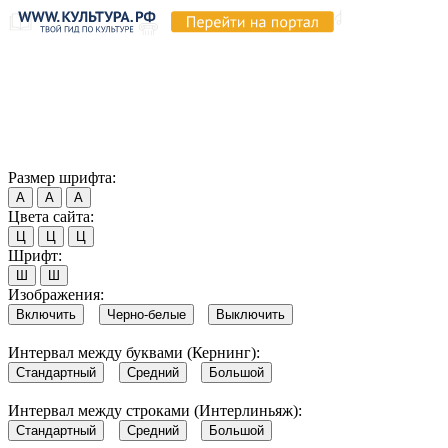
Продолжая пользоваться этим сайтом, вы соглашаетесь на
использование cookie и обработку данных в соответствии с
Политикой сайта в области обработки и защиты
персональных данных
. Обратите внимание, что в случае, если
использование сайтом файлов cookie отключено, некоторые
возможности сайта могут быть отображены некорректно.
Согласен
Размер шрифта:
А
А
А
Цвета сайта:
Ц
Ц
Ц
Шрифт:
Ш
Ш
Изображения:
Включить
Черно-белые
Выключить
Интервал между буквами (Кернинг):
Стандартный
Средний
Большой
Интервал между строками (Интерлиньяж):
Стандартный
Средний
Большой