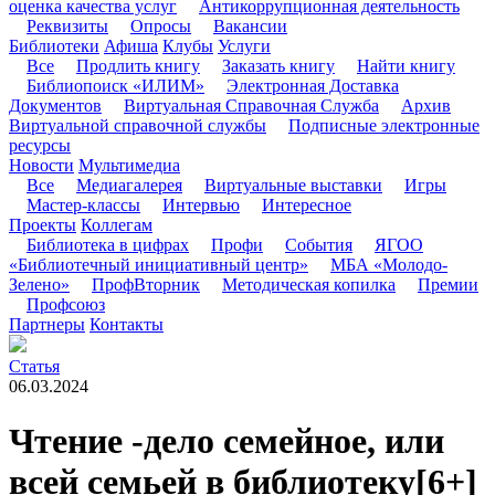
оценка качества услуг
Антикоррупционная деятельность
Реквизиты
Опросы
Вакансии
Библиотеки
Афиша
Клубы
Услуги
Все
Продлить книгу
Заказать книгу
Найти книгу
Библиопоиск «ИЛИМ»
Электронная Доставка
Документов
Виртуальная Справочная Служба
Архив
Виртуальной справочной службы
Подписные электронные
ресурсы
Новости
Мультимедиа
Все
Медиагалерея
Виртуальные выставки
Игры
Мастер-классы
Интервью
Интересное
Проекты
Коллегам
Библиотека в цифрах
Профи
События
ЯГОО
«Библиотечный инициативный центр»
МБА «Молодо-
Зелено»
ПрофВторник
Методическая копилка
Премии
Профсоюз
Партнеры
Контакты
Статья
06.03.2024
Чтение -дело семейное, или
всей семьей в библиотеку
[6+]