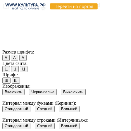
Продолжая пользоваться этим сайтом, вы соглашаетесь на
использование cookie и обработку данных в соответствии с
Политикой сайта в области обработки и защиты
персональных данных
. Обратите внимание, что в случае, если
использование сайтом файлов cookie отключено, некоторые
возможности сайта могут быть отображены некорректно.
Согласен
Размер шрифта:
А
А
А
Цвета сайта:
Ц
Ц
Ц
Шрифт:
Ш
Ш
Изображения:
Включить
Черно-белые
Выключить
Интервал между буквами (Кернинг):
Стандартный
Средний
Большой
Интервал между строками (Интерлиньяж):
Стандартный
Средний
Большой