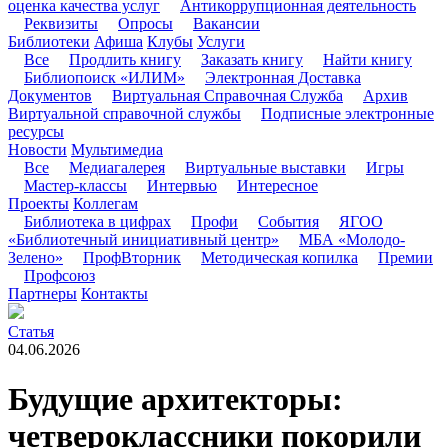
оценка качества услуг
Антикоррупционная деятельность
Реквизиты
Опросы
Вакансии
Библиотеки
Афиша
Клубы
Услуги
Все
Продлить книгу
Заказать книгу
Найти книгу
Библиопоиск «ИЛИМ»
Электронная Доставка
Документов
Виртуальная Справочная Служба
Архив
Виртуальной справочной службы
Подписные электронные
ресурсы
Новости
Мультимедиа
Все
Медиагалерея
Виртуальные выставки
Игры
Мастер-классы
Интервью
Интересное
Проекты
Коллегам
Библиотека в цифрах
Профи
События
ЯГОО
«Библиотечный инициативный центр»
МБА «Молодо-
Зелено»
ПрофВторник
Методическая копилка
Премии
Профсоюз
Партнеры
Контакты
Статья
04.06.2026
Будущие архитекторы:
четвероклассники покорили