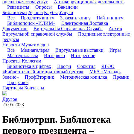
оценка качества услуг
Антикоррупционная деятельность
Реквизиты
Опросы
Вакансии
Библиотеки
Афиша
Клубы
Услуги
Все
Продлить книгу
Заказать книгу
Найти книгу
Библиопоиск «ИЛИМ»
Электронная Доставка
Документов
Виртуальная Справочная Служба
Архив
Виртуальной справочной службы
Подписные электронные
ресурсы
Новости
Мультимедиа
Все
Медиагалерея
Виртуальные выставки
Игры
Мастер-классы
Интервью
Интересное
Проекты
Коллегам
Библиотека в цифрах
Профи
События
ЯГОО
«Библиотечный инициативный центр»
МБА «Молодо-
Зелено»
ПрофВторник
Методическая копилка
Премии
Профсоюз
Партнеры
Контакты
Другое
25.05.2023
Библиотрип. Библиотека
первого президента –