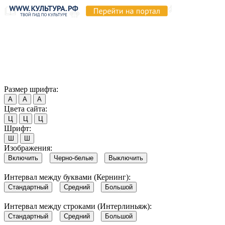
Продолжая пользоваться этим сайтом, вы соглашаетесь на
использование cookie и обработку данных в соответствии с
Политикой сайта в области обработки и защиты
персональных данных
. Обратите внимание, что в случае, если
использование сайтом файлов cookie отключено, некоторые
возможности сайта могут быть отображены некорректно.
Согласен
Размер шрифта:
А
А
А
Цвета сайта:
Ц
Ц
Ц
Шрифт:
Ш
Ш
Изображения:
Включить
Черно-белые
Выключить
Интервал между буквами (Кернинг):
Стандартный
Средний
Большой
Интервал между строками (Интерлиньяж):
Стандартный
Средний
Большой