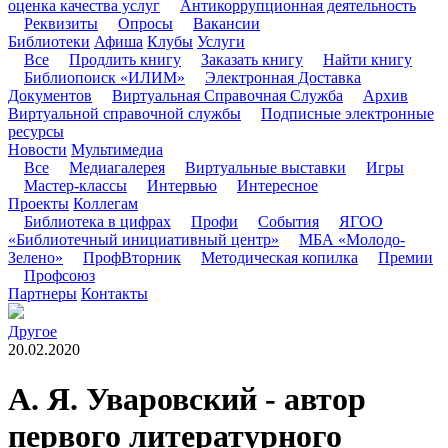
оценка качества услуг
Антикоррупционная деятельность
Реквизиты
Опросы
Вакансии
Библиотеки
Афиша
Клубы
Услуги
Все
Продлить книгу
Заказать книгу
Найти книгу
Библиопоиск «ИЛИМ»
Электронная Доставка
Документов
Виртуальная Справочная Служба
Архив
Виртуальной справочной службы
Подписные электронные
ресурсы
Новости
Мультимедиа
Все
Медиагалерея
Виртуальные выставки
Игры
Мастер-классы
Интервью
Интересное
Проекты
Коллегам
Библиотека в цифрах
Профи
События
ЯГОО
«Библиотечный инициативный центр»
МБА «Молодо-
Зелено»
ПрофВторник
Методическая копилка
Премии
Профсоюз
Партнеры
Контакты
Другое
20.02.2020
А. Я. Уваровский - автор
первого литературного