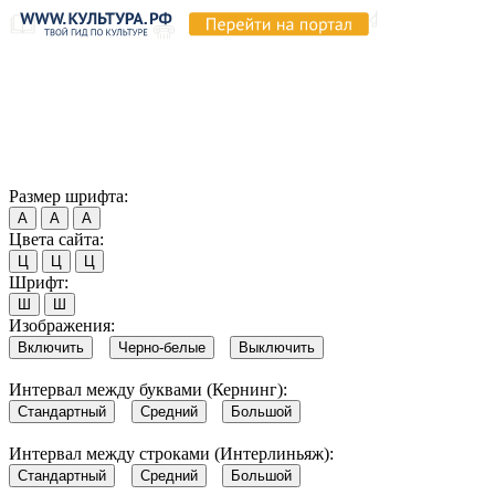
Продолжая пользоваться этим сайтом, вы соглашаетесь на
использование cookie и обработку данных в соответствии с
Политикой сайта в области обработки и защиты
персональных данных
. Обратите внимание, что в случае, если
использование сайтом файлов cookie отключено, некоторые
возможности сайта могут быть отображены некорректно.
Согласен
Размер шрифта:
А
А
А
Цвета сайта:
Ц
Ц
Ц
Шрифт:
Ш
Ш
Изображения:
Включить
Черно-белые
Выключить
Интервал между буквами (Кернинг):
Стандартный
Средний
Большой
Интервал между строками (Интерлиньяж):
Стандартный
Средний
Большой