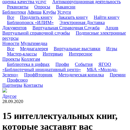
оценка качества услуг
Антикоррупционная деятельность
Реквизиты
Опросы
Вакансии
Библиотеки
Афиша
Клубы
Услуги
Все
Продлить книгу
Заказать книгу
Найти книгу
Библиопоиск «ИЛИМ»
Электронная Доставка
Документов
Виртуальная Справочная Служба
Архив
Виртуальной справочной службы
Подписные электронные
ресурсы
Новости
Мультимедиа
Все
Медиагалерея
Виртуальные выставки
Игры
Мастер-классы
Интервью
Интересное
Проекты
Коллегам
Библиотека в цифрах
Профи
События
ЯГОО
«Библиотечный инициативный центр»
МБА «Молодо-
Зелено»
ПрофВторник
Методическая копилка
Премии
Профсоюз
Партнеры
Контакты
Другое
28.09.2020
15 интеллектуальных книг,
которые заставят вас