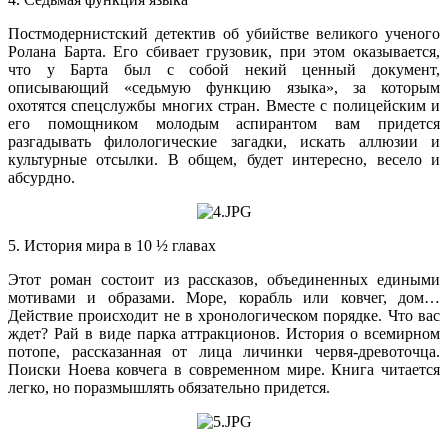
Постмодернистский детектив об убийстве великого ученого
Ролана Барта. Его сбивает грузовик, при этом оказывается,
что у Барта был с собой некий ценный документ,
описывающий «седьмую функцию языка», за которым
охотятся спецслужбы многих стран. Вместе с полицейским и
его помощником молодым аспирантом вам придется
разгадывать филологические загадки, искать аллюзии и
культурные отсылки. В общем, будет интересно, весело и
абсурдно.
5. История мира в 10 ½ главах
Этот роман состоит из рассказов, объединенных едиными
мотивами и образами. Море, корабль или ковчег, дом…
Действие происходит не в хронологическом порядке. Что вас
ждет? Рай в виде парка аттракционов. История о всемирном
потопе, рассказанная от лица личинки червя-древоточца.
Поиски Ноева ковчега в современном мире. Книга читается
легко, но поразмышлять обязательно придется.