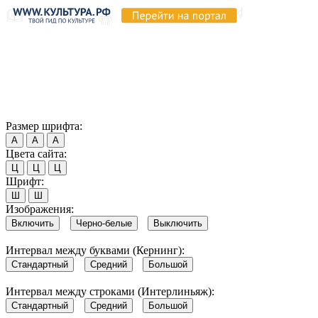
Продолжая пользоваться этим сайтом, вы соглашаетесь на
использование cookie и обработку данных в соответствии с
Политикой сайта в области обработки и защиты
персональных данных
. Обратите внимание, что в случае, если
использование сайтом файлов cookie отключено, некоторые
возможности сайта могут быть отображены некорректно.
Согласен
Размер шрифта:
А
А
А
Цвета сайта:
Ц
Ц
Ц
Шрифт:
Ш
Ш
Изображения:
Включить
Черно-белые
Выключить
Интервал между буквами (Кернинг):
Стандартный
Средний
Большой
Интервал между строками (Интерлиньяж):
Стандартный
Средний
Большой