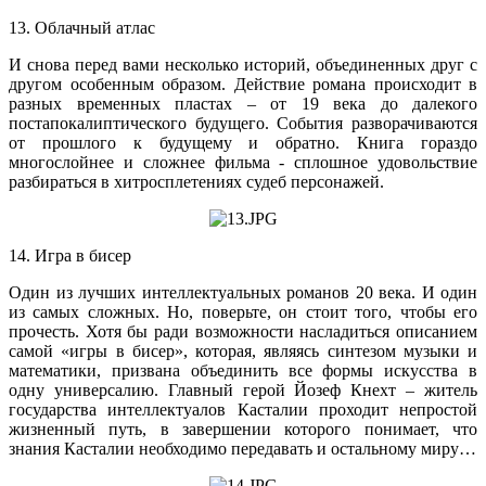
13. Облачный атлас
И снова перед вами несколько историй, объединенных друг с
другом особенным образом. Действие романа происходит в
разных временных пластах – от 19 века до далекого
постапокалиптического будущего. События разворачиваются
от прошлого к будущему и обратно. Книга гораздо
многослойнее и сложнее фильма - сплошное удовольствие
разбираться в хитросплетениях судеб персонажей.
14. Игра в бисер
Один из лучших интеллектуальных романов 20 века. И один
из самых сложных. Но, поверьте, он стоит того, чтобы его
прочесть. Хотя бы ради возможности насладиться описанием
самой «игры в бисер», которая, являясь синтезом музыки и
математики, призвана объединить все формы искусства в
одну универсалию. Главный герой Йозеф Кнехт – житель
государства интеллектуалов Касталии проходит непростой
жизненный путь, в завершении которого понимает, что
знания Касталии необходимо передавать и остальному миру…