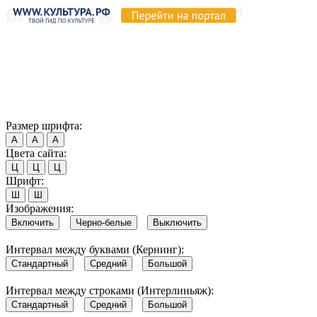
Продолжая пользоваться этим сайтом, вы соглашаетесь на
использование cookie и обработку данных в соответствии с
Политикой сайта в области обработки и защиты
персональных данных
. Обратите внимание, что в случае, если
использование сайтом файлов cookie отключено, некоторые
возможности сайта могут быть отображены некорректно.
Согласен
Размер шрифта:
А
А
А
Цвета сайта:
Ц
Ц
Ц
Шрифт:
Ш
Ш
Изображения:
Включить
Черно-белые
Выключить
Интервал между буквами (Кернинг):
Стандартный
Средний
Большой
Интервал между строками (Интерлиньяж):
Стандартный
Средний
Большой