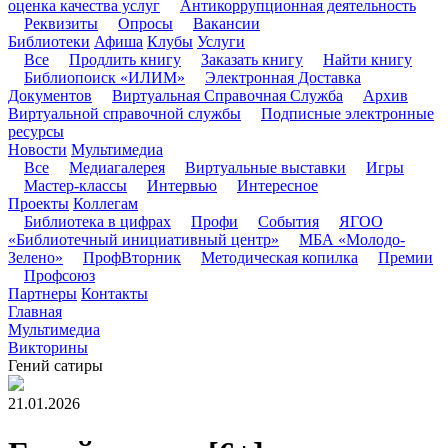
оценка качества услуг
Антикоррупционная деятельность
Реквизиты
Опросы
Вакансии
Библиотеки
Афиша
Клубы
Услуги
Все
Продлить книгу
Заказать книгу
Найти книгу
Библиопоиск «ИЛИМ»
Электронная Доставка
Документов
Виртуальная Справочная Служба
Архив
Виртуальной справочной службы
Подписные электронные
ресурсы
Новости
Мультимедиа
Все
Медиагалерея
Виртуальные выставки
Игры
Мастер-классы
Интервью
Интересное
Проекты
Коллегам
Библиотека в цифрах
Профи
События
ЯГОО
«Библиотечный инициативный центр»
МБА «Молодо-
Зелено»
ПрофВторник
Методическая копилка
Премии
Профсоюз
Партнеры
Контакты
Главная
Мультимедиа
Викторины
Гений сатиры
21.01.2026