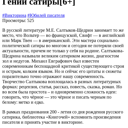
Гений сатиры
[6+]
#Викторина
#Юбилей писателя
Просмотры: 525
В русской литературе М.Е. Салтыков-Щедрин занимает то же
место, что Вольтер — во французской, Свифт — в английской
или Марк Твен — в американской. Эти мастера социально-
политической сатиры во многом и сегодня не потеряли своей
актуальности, причем не только у себя на родине. Салтыкова-
Щедрина называли великим сатириком жизни, диагностом
зол и недугов. Михаил Евграфович был известен
современникам беспощадной критикой существующего строя
и острым, колким языком. Но и сейчас его цитаты и сюжеты
поразительно точно отражают нашу современность.
Творчество Салтыкова воплощалась в разных литературных
формах: рецензия, статья, рассказ, повесть, сказка, роман. Но
во всем была простота – и одновременно сложность идеи:
говорить, что чёрное — это чёрное и писать черным по
белому: метко и едко.
В рамках празднования 200 - летия со дня рождения русского
сатирика, библиотека «Книгочей» вспомнить произведения
писателя и принять участие в викторине.