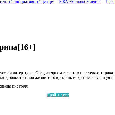
течный инициативный центр»
МБА «Молодо-Зелено»
Проф
рина
[16+]
усской литературы. Обладая ярким талантом писателя-сатирика,
клад общественной жизни того времени, искренне сочувствуя тя
ждения писателя.
Пройти тест