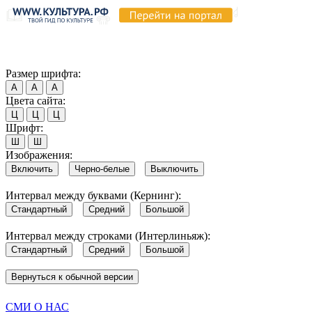
Продолжая пользоваться этим сайтом, вы соглашаетесь на испо
Обратите внимание, что в случае, если использование сайтом 
Согласен
Размер шрифта:
А
А
А
Цвета сайта:
Ц
Ц
Ц
Шрифт:
Ш
Ш
Изображения:
Включить
Черно-белые
Выключить
Интервал между буквами (Кернинг):
Стандартный
Средний
Большой
Интервал между строками (Интерлиньяж):
Стандартный
Средний
Большой
Вернуться к обычной версии
СМИ О НАС