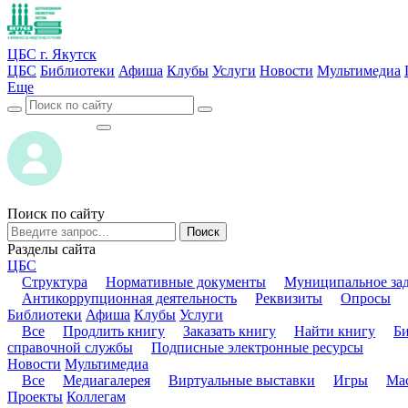
ЦБС г. Якутск
ЦБС
Библиотеки
Афиша
Клубы
Услуги
Новости
Мультимедиа
Еще
ВОЙТИ
ВОЙТИ
Поиск по сайту
Поиск
Разделы сайта
ЦБС
Структура
Нормативные документы
Муниципальное за
Антикоррупционная деятельность
Реквизиты
Опросы
Библиотеки
Афиша
Клубы
Услуги
Все
Продлить книгу
Заказать книгу
Найти книгу
Б
справочной службы
Подписные электронные ресурсы
Новости
Мультимедиа
Все
Медиагалерея
Виртуальные выставки
Игры
Мас
Проекты
Коллегам