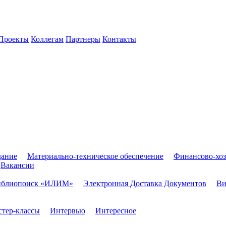
Проекты
Коллегам
Партнеры
Контакты
дание
Материально-техническое обеспечение
Финансово-хоз
Вакансии
иблиопоиск «ИЛИМ»
Электронная Доставка Документов
Ви
тер-классы
Интервью
Интересное