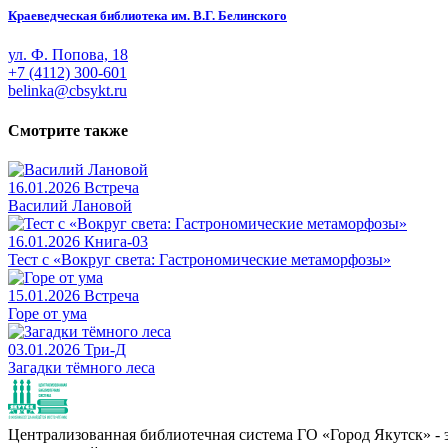
Краеведческая библиотека им. В.Г. Белинского
ул. Ф. Попова, 18
+7 (4112) 300-601
belinka@cbsykt.ru
Смотрите также
16.01.2026
Встреча
Василий Лановой
16.01.2026
Книга-03
Тест с «Вокруг света: Гастрономические метаморфозы»
15.01.2026
Встреча
Горе от ума
03.01.2026
Три-Д
Загадки тёмного леса
Централизованная библиотечная система ГО «Город Якутск» - эт