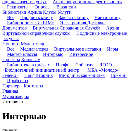
оценка качества услуг
Антикоррупционная деятельность
Реквизиты
Опросы
Вакансии
Библиотеки
Афиша
Клубы
Услуги
Все
Продлить книгу
Заказать книгу
Найти книгу
Библиопоиск «ИЛИМ»
Электронная Доставка
Документов
Виртуальная Справочная Служба
Архив
Виртуальной справочной службы
Подписные электронные
ресурсы
Новости
Мультимедиа
Все
Медиагалерея
Виртуальные выставки
Игры
Мастер-классы
Интервью
Интересное
Проекты
Коллегам
Библиотека в цифрах
Профи
События
ЯГОО
«Библиотечный инициативный центр»
МБА «Молодо-
Зелено»
ПрофВторник
Методическая копилка
Премии
Профсоюз
Партнеры
Контакты
Главная
Мультимедиа
Интервью
Интервью
Фильтр