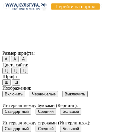
Продолжая пользоваться этим сайтом, вы соглашаетесь на
использование cookie и обработку данных в соответствии с
Политикой сайта в области обработки и защиты
персональных данных
. Обратите внимание, что в случае, если
использование сайтом файлов cookie отключено, некоторые
возможности сайта могут быть отображены некорректно.
Согласен
Размер шрифта:
А
А
А
Цвета сайта:
Ц
Ц
Ц
Шрифт:
Ш
Ш
Изображения:
Включить
Черно-белые
Выключить
Интервал между буквами (Кернинг):
Стандартный
Средний
Большой
Интервал между строками (Интерлиньяж):
Стандартный
Средний
Большой