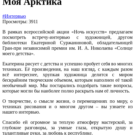
Моя Арктика
#Интервью
Просмотры: 3911
В рамках всероссийской акции «Ночь искусств» предлагаем
посмотреть встречу-интервью с художницей, другом
библиотеки Екатериной Суржаниновой, обладательницей
Гран-при независимой премии им. И. А. Николаева «Солнце
моего детства».
Екатерина рисует с детства и успешно пробует себя во многих
техниках. Её произведения, на наш взгляд, с каждым разом
всё интереснее, хрупкая художница делится с миром
бескрайним творческим объемом, которым наполнен её такой
необычный мир. Мы постарались подобрать такие вопросы,
которые могли бы наиболее полно раскрыть нам её личность.
О творчестве, о смысле жизни, о перемещениях по миру, о
техниках рисования и о многом другом – вы узнаете из
нашего интервью.
Спасибо ей огромное за теплую атмосферу мастерской, за
глубокие разговоры, за умные глаза, открытую душу и
талантливые руки, за любовь к республике.