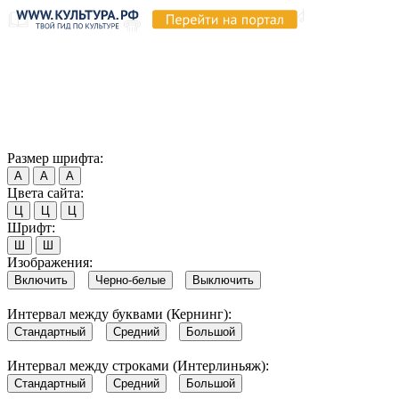
Продолжая пользоваться этим сайтом, вы соглашаетесь на
использование cookie и обработку данных в соответствии с
Политикой сайта в области обработки и защиты
персональных данных
. Обратите внимание, что в случае, если
использование сайтом файлов cookie отключено, некоторые
возможности сайта могут быть отображены некорректно.
Согласен
Размер шрифта:
А
А
А
Цвета сайта:
Ц
Ц
Ц
Шрифт:
Ш
Ш
Изображения:
Включить
Черно-белые
Выключить
Интервал между буквами (Кернинг):
Стандартный
Средний
Большой
Интервал между строками (Интерлиньяж):
Стандартный
Средний
Большой