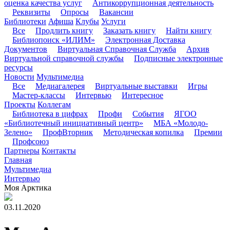
оценка качества услуг
Антикоррупционная деятельность
Реквизиты
Опросы
Вакансии
Библиотеки
Афиша
Клубы
Услуги
Все
Продлить книгу
Заказать книгу
Найти книгу
Библиопоиск «ИЛИМ»
Электронная Доставка
Документов
Виртуальная Справочная Служба
Архив
Виртуальной справочной службы
Подписные электронные
ресурсы
Новости
Мультимедиа
Все
Медиагалерея
Виртуальные выставки
Игры
Мастер-классы
Интервью
Интересное
Проекты
Коллегам
Библиотека в цифрах
Профи
События
ЯГОО
«Библиотечный инициативный центр»
МБА «Молодо-
Зелено»
ПрофВторник
Методическая копилка
Премии
Профсоюз
Партнеры
Контакты
Главная
Мультимедиа
Интервью
Моя Арктика
03.11.2020