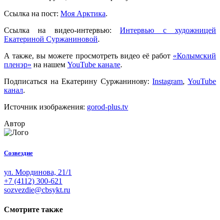
Ссылка на пост:
Моя Арктика
.
Ссылка на видео-интервью:
Интервью с художницей
Екатериной Суржаниновой
.
А также, вы можете просмотреть видео её работ
«Колымский
пленэр»
на нашем
YouTube канале
.
Подписаться на Екатерину Суржанинову:
Instagram
,
YouTube
канал
.
Источник изображения:
gorod-plus.tv
Автор
Созвездие
ул. Мординова, 21/1
+7 (4112) 300-621
sozvezdie@cbsykt.ru
Смотрите также