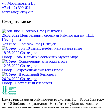
ул. Мординова, 21/1
+7 (4112) 300-621
sozvezdie@cbsykt.ru
Смотрите также
26.02.2022
Центральная городская библиотека им. Н.Д.
Неустроева
YouTube | Олоҥхо-Time | Выпуск 1
18.05.2022
Созвездие
Обзор | Топ-10 самых необычных музеев мира
12.05.2022
Созвездие
Обзор | Современная азиатская проза
24.04.2022
Созвездие
Обзор | Пасхальный благовест
Централизованная библиотечная система ГО «Город Якутск» -
это 18 библиотек-филиалов. На сайте cbsykt.ru вы можете
узнать новости из мира библиотек, стать участником акций,