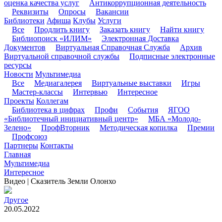
оценка качества услуг
Антикоррупционная деятельность
Реквизиты
Опросы
Вакансии
Библиотеки
Афиша
Клубы
Услуги
Все
Продлить книгу
Заказать книгу
Найти книгу
Библиопоиск «ИЛИМ»
Электронная Доставка
Документов
Виртуальная Справочная Служба
Архив
Виртуальной справочной службы
Подписные электронные
ресурсы
Новости
Мультимедиа
Все
Медиагалерея
Виртуальные выставки
Игры
Мастер-классы
Интервью
Интересное
Проекты
Коллегам
Библиотека в цифрах
Профи
События
ЯГОО
«Библиотечный инициативный центр»
МБА «Молодо-
Зелено»
ПрофВторник
Методическая копилка
Премии
Профсоюз
Партнеры
Контакты
Главная
Мультимедиа
Интересное
Видео | Сказитель Земли Олонхо
Другое
20.05.2022