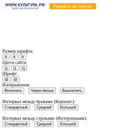
Продолжая пользоваться этим сайтом, вы соглашаетесь на
использование cookie и обработку данных в соответствии с
Политикой сайта в области обработки и защиты
персональных данных
. Обратите внимание, что в случае, если
использование сайтом файлов cookie отключено, некоторые
возможности сайта могут быть отображены некорректно.
Согласен
Размер шрифта:
А
А
А
Цвета сайта:
Ц
Ц
Ц
Шрифт:
Ш
Ш
Изображения:
Включить
Черно-белые
Выключить
Интервал между буквами (Кернинг):
Стандартный
Средний
Большой
Интервал между строками (Интерлиньяж):
Стандартный
Средний
Большой