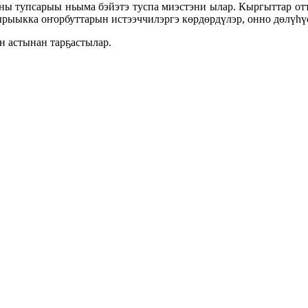
таны тупсарыы ньыма бэйэтэ туспа миэстэни ылар. Кыргыттар от
кырыыкка оҥорбуттарын истээччилэргэ көрдөрдүлэр, онно дөлүһ
н астынан тарҕастылар.