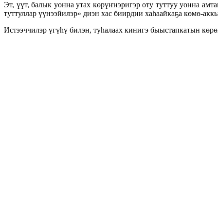
Эт, үүт, балык уонна утах көрүҥнэригэр оту туттуу уонна ам
туттуллар үүнээйилэр» диэн хас биирдии хаһаайкаҕа көмө-ак
Истээччилэр үгүһү билэн, туһалаах кинигэ быыстапкатын көрө