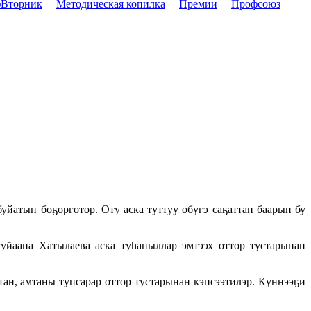
Вторник
Методическая копилка
Премии
Профсоюз
йатын бөҕөргөтөр. Оту аска туттуу өбүгэ саҕаттан баарын бу
йаана Хатылаева аска туһаныллар эмтээх оттор тустарынан
утан, амтаны тупсарар оттор тустарынан кэпсээтилэр. Күннээҕи