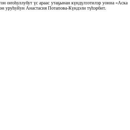
тон оҥоһуллубут үс араас утаҕынан күндүлээтилэр уонна «Аска
үөн уруһуйун Анастасия Потапова-Күндэли түһэрбит.