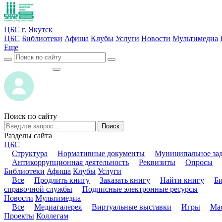
ЦБС г. Якутск
ЦБС
Библиотеки
Афиша
Клубы
Услуги
Новости
Мультимедиа
Еще
ВОЙТИ
ВОЙТИ
Поиск по сайту
Поиск
Разделы сайта
ЦБС
Структура
Нормативные документы
Муниципальное за
Антикоррупционная деятельность
Реквизиты
Опросы
Библиотеки
Афиша
Клубы
Услуги
Все
Продлить книгу
Заказать книгу
Найти книгу
Б
справочной службы
Подписные электронные ресурсы
Новости
Мультимедиа
Все
Медиагалерея
Виртуальные выставки
Игры
Мас
Проекты
Коллегам