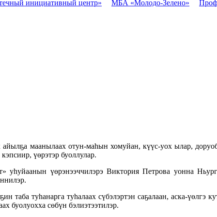
течный инициативный центр»
МБА «Молодо-Зелено»
Проф
йылҕа маанылаах отун-маһын хомуйан, күүс-уох ылар, доруобу
кэпсиир, үөрэтэр буоллулар.
» уһуйаанын үөрэнээччилэрэ Виктория Петрова уонна Ньургу
ннилэр.
ин таба туһанарга туһалаах сүбэлэртэн саҕалаан, аска-үөлгэ к
аах буолуохха сөбүн бэлиэтээтилэр.