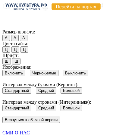
Продолжая пользоваться этим сайтом, вы соглашаетесь на испо
Обратите внимание, что в случае, если использование сайтом 
Согласен
Размер шрифта:
А
А
А
Цвета сайта:
Ц
Ц
Ц
Шрифт:
Ш
Ш
Изображения:
Включить
Черно-белые
Выключить
Интервал между буквами (Кернинг):
Стандартный
Средний
Большой
Интервал между строками (Интерлиньяж):
Стандартный
Средний
Большой
Вернуться к обычной версии
СМИ О НАС