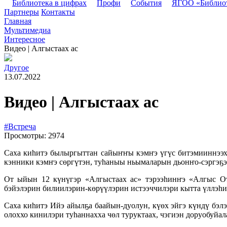
Библиотека в цифрах
Профи
События
ЯГОО «Библио
Партнеры
Контакты
Главная
Мультимедиа
Интересное
Видео | Алгыстаах ас
Другое
13.07.2022
Видео | Алгыстаах ас
#Встреча
Просмотры: 2974
Саха киһитэ былыргыттан сайыҥҥы кэмҥэ үгүс битэмииннээх а
кэнники кэмҥэ сөргүтэн, туһаныы ньымаларын дьонҥо-сэргэҕэ 
От ыйын 12 күнүгэр «Алгыстаах ас» тэрээһинҥэ «Алгыс От
бэйэлэрин билиилэрин-көрүүлэрин истээччилэри кытта үллэһи
Саха киһитэ Ийэ айылҕа баайын-дуолун, күөх эйгэ күндү бэлэҕ
олоххо кинилэри туһаннахха чөл туруктаах, чэгиэн доруобуйал