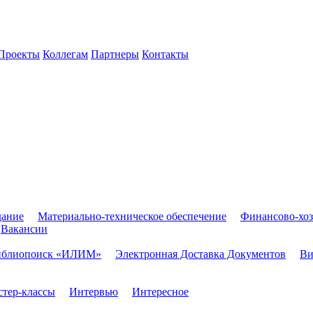
Проекты
Коллегам
Партнеры
Контакты
дание
Материально-техническое обеспечение
Финансово-хоз
Вакансии
иблиопоиск «ИЛИМ»
Электронная Доставка Документов
Ви
тер-классы
Интервью
Интересное