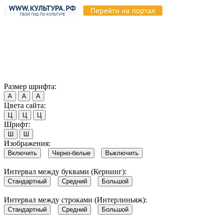
Продолжая пользоваться этим сайтом, вы соглашаетесь на
использование cookie и обработку данных в соответствии с
Политикой сайта в области обработки и защиты
персональных данных
. Обратите внимание, что в случае, если
использование сайтом файлов cookie отключено, некоторые
возможности сайта могут быть отображены некорректно.
Согласен
Размер шрифта:
А
А
А
Цвета сайта:
Ц
Ц
Ц
Шрифт:
Ш
Ш
Изображения:
Включить
Черно-белые
Выключить
Интервал между буквами (Кернинг):
Стандартный
Средний
Большой
Интервал между строками (Интерлиньяж):
Стандартный
Средний
Большой