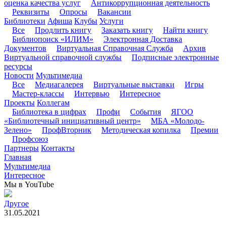
оценка качества услуг
Антикоррупционная деятельность
Реквизиты
Опросы
Вакансии
Библиотеки
Афиша
Клубы
Услуги
Все
Продлить книгу
Заказать книгу
Найти книгу
Библиопоиск «ИЛИМ»
Электронная Доставка
Документов
Виртуальная Справочная Служба
Архив
Виртуальной справочной службы
Подписные электронные
ресурсы
Новости
Мультимедиа
Все
Медиагалерея
Виртуальные выставки
Игры
Мастер-классы
Интервью
Интересное
Проекты
Коллегам
Библиотека в цифрах
Профи
События
ЯГОО
«Библиотечный инициативный центр»
МБА «Молодо-
Зелено»
ПрофВторник
Методическая копилка
Премии
Профсоюз
Партнеры
Контакты
Главная
Мультимедиа
Интересное
Мы в YouTube
Другое
31.05.2021