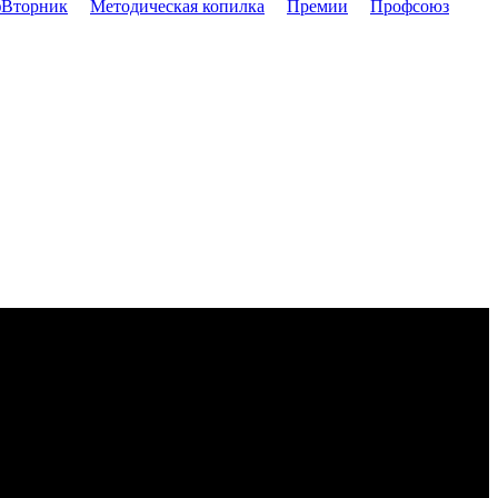
Вторник
Методическая копилка
Премии
Профсоюз