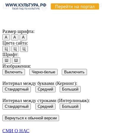
Продолжая пользоваться этим сайтом, вы соглашаетесь на испо
Обратите внимание, что в случае, если использование сайтом 
Согласен
Размер шрифта:
А
А
А
Цвета сайта:
Ц
Ц
Ц
Шрифт:
Ш
Ш
Изображения:
Включить
Черно-белые
Выключить
Интервал между буквами (Кернинг):
Стандартный
Средний
Большой
Интервал между строками (Интерлиньяж):
Стандартный
Средний
Большой
Вернуться к обычной версии
СМИ О НАС