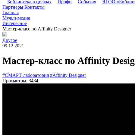
Библиотека в цифрах
Профи
События
ЯГОО «Библио
Партнеры
Контакты
Главная
Мультимедиа
Интересное
Мастер-класс по Affinity Designer
Другое
09.12.2021
Мастер-класс по Affinity Desi
#СМАРТ-лаборатория
#Affinity Designer
Просмотры: 3434