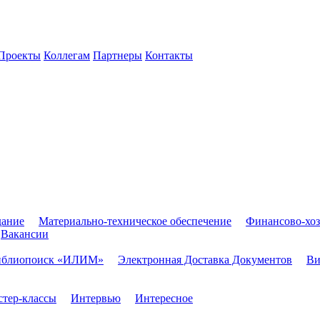
Проекты
Коллегам
Партнеры
Контакты
дание
Материально-техническое обеспечение
Финансово-хоз
Вакансии
иблиопоиск «ИЛИМ»
Электронная Доставка Документов
Ви
тер-классы
Интервью
Интересное