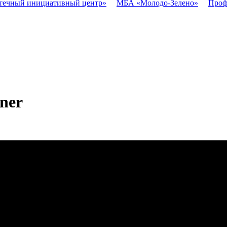
течный инициативный центр»
МБА «Молодо-Зелено»
Проф
gner