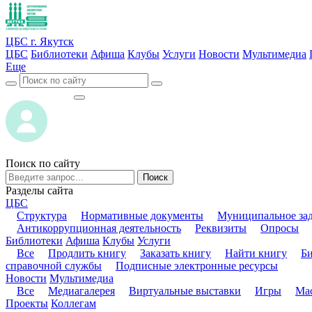
ЦБС г. Якутск
ЦБС
Библиотеки
Афиша
Клубы
Услуги
Новости
Мультимедиа
Еще
ВОЙТИ
ВОЙТИ
Поиск по сайту
Поиск
Разделы сайта
ЦБС
Структура
Нормативные документы
Муниципальное за
Антикоррупционная деятельность
Реквизиты
Опросы
Библиотеки
Афиша
Клубы
Услуги
Все
Продлить книгу
Заказать книгу
Найти книгу
Б
справочной службы
Подписные электронные ресурсы
Новости
Мультимедиа
Все
Медиагалерея
Виртуальные выставки
Игры
Мас
Проекты
Коллегам