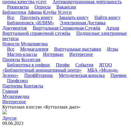
оценка качества услуг
Антикоррупционная деятельность
Реквизиты
Опросы
Вакансии
Библиотеки
Афиша
Клубы
Услуги
Все
Продлить книгу
Заказать книгу
Найти книгу
Библиопоиск «ИЛИМ»
Электронная Доставка
Документов
Виртуальная Справочная Служба
Архив
Виртуальной справочной службы
Подписные электронные
ресурсы
Новости
Мультимедиа
Все
Медиагалерея
Виртуальные выставки
Игры
Мастер-классы
Интервью
Интересное
Проекты
Коллегам
Библиотека в цифрах
Профи
События
ЯГОО
«Библиотечный инициативный центр»
МБА «Молодо-
Зелено»
ПрофВторник
Методическая копилка
Премии
Профсоюз
Партнеры
Контакты
Главная
Мультимедиа
Интересное
Кутталлаах кэпсээн «Кутталлаах дьиэ»
Другое
09.06.2023