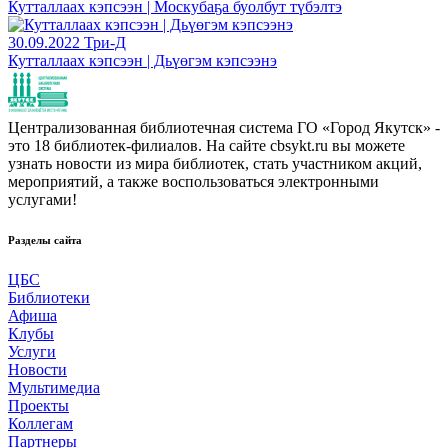
Кутталлаах кэпсээн | Москубаҕа буолбут түбэлтэ
30.09.2022
Три-Д
Кутталлаах кэпсээн | Дьүөгэм кэпсээнэ
Централизованная библиотечная система ГО «Город Якутск» -
это 18 библиотек-филиалов. На сайте cbsykt.ru вы можете
узнать новости из мира библиотек, стать участником акций,
мероприятий, а также воспользоваться электронными
услугами!
Разделы сайта
ЦБС
Библиотеки
Афиша
Клубы
Услуги
Новости
Мультимедиа
Проекты
Коллегам
Партнеры