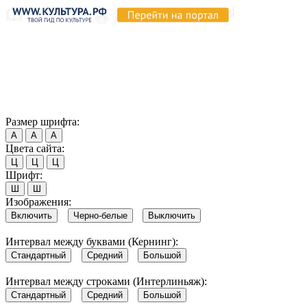
Продолжая пользоваться этим сайтом, вы соглашаетесь на
использование cookie и обработку данных в соответствии с
Политикой сайта в области обработки и защиты
персональных данных
. Обратите внимание, что в случае, если
использование сайтом файлов cookie отключено, некоторые
возможности сайта могут быть отображены некорректно.
Согласен
Размер шрифта:
А
А
А
Цвета сайта:
Ц
Ц
Ц
Шрифт:
Ш
Ш
Изображения:
Включить
Черно-белые
Выключить
Интервал между буквами (Кернинг):
Стандартный
Средний
Большой
Интервал между строками (Интерлиньяж):
Стандартный
Средний
Большой