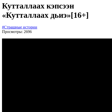
Кутталлаах кэпсээн
«Кутталлаах дьиэ»
[16+]
#Страшные истории
Просмотры: 2696