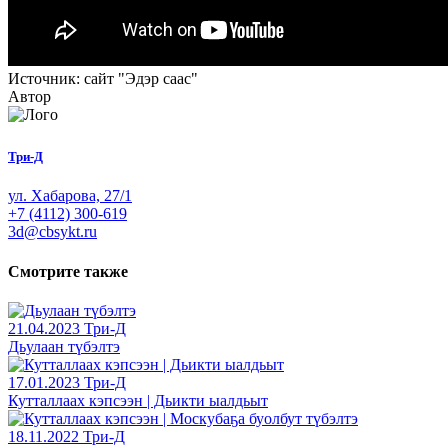
Источник: сайт "Эдэр саас"
Автор
Три-Д
ул. Хабарова, 27/1
+7 (4112) 300-619
3d@cbsykt.ru
Смотрите также
21.04.2023
Три-Д
Дьулаан түбэлтэ
17.01.2023
Три-Д
Кутталлаах кэпсээн | Дьикти ыалдьыт
18.11.2022
Три-Д