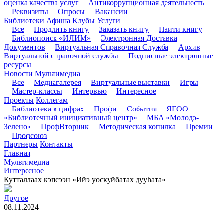
оценка качества услуг
Антикоррупционная деятельность
Реквизиты
Опросы
Вакансии
Библиотеки
Афиша
Клубы
Услуги
Все
Продлить книгу
Заказать книгу
Найти книгу
Библиопоиск «ИЛИМ»
Электронная Доставка
Документов
Виртуальная Справочная Служба
Архив
Виртуальной справочной службы
Подписные электронные
ресурсы
Новости
Мультимедиа
Все
Медиагалерея
Виртуальные выставки
Игры
Мастер-классы
Интервью
Интересное
Проекты
Коллегам
Библиотека в цифрах
Профи
События
ЯГОО
«Библиотечный инициативный центр»
МБА «Молодо-
Зелено»
ПрофВторник
Методическая копилка
Премии
Профсоюз
Партнеры
Контакты
Главная
Мультимедиа
Интересное
Кутталлаах кэпсээн «Ийэ уоскуйбатах дууһата»
Другое
08.11.2024