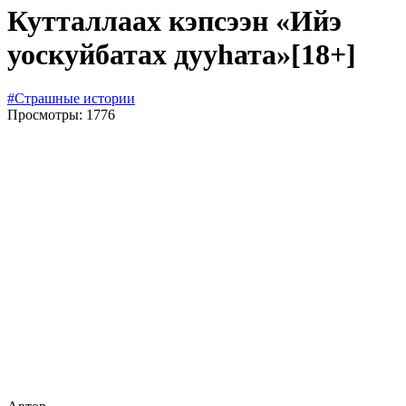
Кутталлаах кэпсээн «Ийэ
уоскуйбатах дууһата»
[18+]
#Страшные истории
Просмотры: 1776