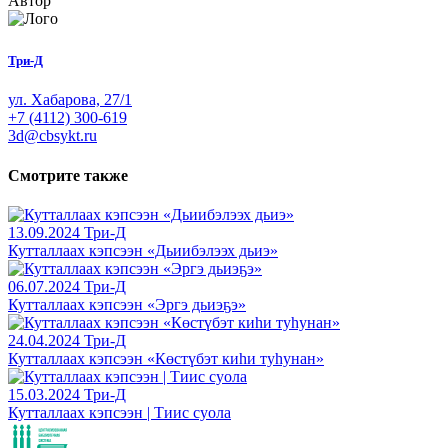
Автор
Три-Д
ул. Хабарова, 27/1
+7 (4112) 300-619
3d@cbsykt.ru
Смотрите также
13.09.2024
Три-Д
Кутталлаах кэпсээн «Дьиибэлээх дьиэ»
06.07.2024
Три-Д
Кутталлаах кэпсээн «Эргэ дьиэҕэ»
24.04.2024
Три-Д
Кутталлаах кэпсээн «Көстүбэт киһи туһунан»
15.03.2024
Три-Д
Кутталлаах кэпсээн | Тиис суола