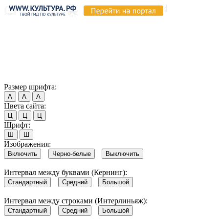
Продолжая пользоваться этим сайтом, вы соглашаетесь на
использование cookie и обработку данных в соответствии с
Политикой сайта в области обработки и защиты
персональных данных
. Обратите внимание, что в случае, если
использование сайтом файлов cookie отключено, некоторые
возможности сайта могут быть отображены некорректно.
Согласен
Размер шрифта:
А
А
А
Цвета сайта:
Ц
Ц
Ц
Шрифт:
Ш
Ш
Изображения:
Включить
Черно-белые
Выключить
Интервал между буквами (Кернинг):
Стандартный
Средний
Большой
Интервал между строками (Интерлиньяж):
Стандартный
Средний
Большой