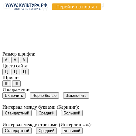
Продолжая пользоваться этим сайтом, вы соглашаетесь на
использование cookie и обработку данных в соответствии с
Политикой сайта в области обработки и защиты
персональных данных
. Обратите внимание, что в случае, если
использование сайтом файлов cookie отключено, некоторые
возможности сайта могут быть отображены некорректно.
Согласен
Размер шрифта:
А
А
А
Цвета сайта:
Ц
Ц
Ц
Шрифт:
Ш
Ш
Изображения:
Включить
Черно-белые
Выключить
Интервал между буквами (Кернинг):
Стандартный
Средний
Большой
Интервал между строками (Интерлиньяж):
Стандартный
Средний
Большой