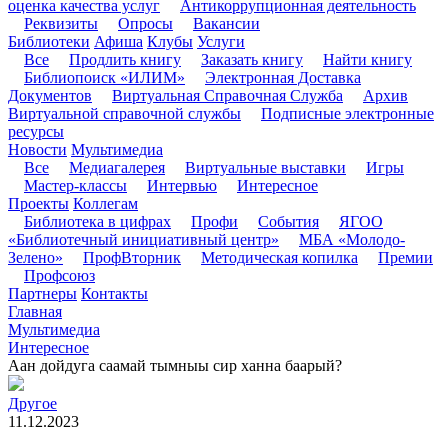
оценка качества услуг
Антикоррупционная деятельность
Реквизиты
Опросы
Вакансии
Библиотеки
Афиша
Клубы
Услуги
Все
Продлить книгу
Заказать книгу
Найти книгу
Библиопоиск «ИЛИМ»
Электронная Доставка
Документов
Виртуальная Справочная Служба
Архив
Виртуальной справочной службы
Подписные электронные
ресурсы
Новости
Мультимедиа
Все
Медиагалерея
Виртуальные выставки
Игры
Мастер-классы
Интервью
Интересное
Проекты
Коллегам
Библиотека в цифрах
Профи
События
ЯГОО
«Библиотечный инициативный центр»
МБА «Молодо-
Зелено»
ПрофВторник
Методическая копилка
Премии
Профсоюз
Партнеры
Контакты
Главная
Мультимедиа
Интересное
Аан дойдуга саамай тымныы сир ханна баарый?
Другое
11.12.2023