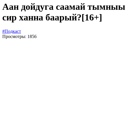
Аан дойдуга саамай тымныы
сир ханна баарый?
[16+]
#Подкаст
Просмотры: 1856