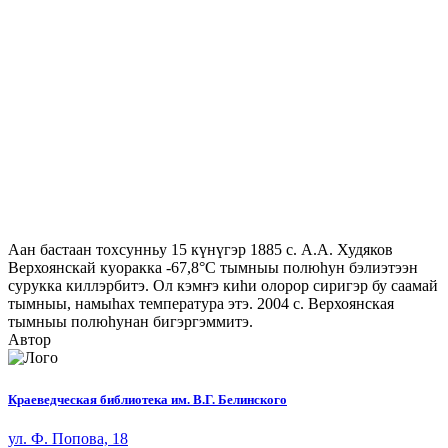
Аан бастаан тохсунньу 15 күнүгэр 1885 с. А.А. Худяков
Верхоянскай куоракка -67,8°C тымныы полюhун бэлиэтээн
сурукка киллэрбитэ. Ол кэмҥэ киhи олорор сиригэр бу саамай
тымныы, намыhах температура этэ. 2004 с. Верхоянская
тымныы полюhунан бигэргэммитэ.
Автор
Краеведческая библиотека им. В.Г. Белинского
ул. Ф. Попова, 18