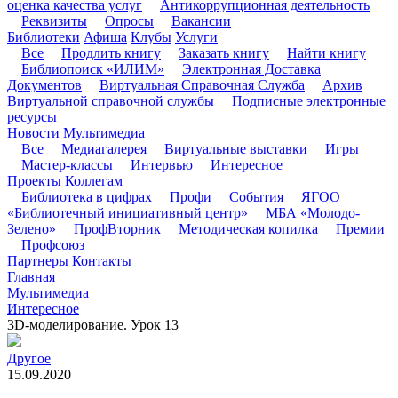
оценка качества услуг
Антикоррупционная деятельность
Реквизиты
Опросы
Вакансии
Библиотеки
Афиша
Клубы
Услуги
Все
Продлить книгу
Заказать книгу
Найти книгу
Библиопоиск «ИЛИМ»
Электронная Доставка
Документов
Виртуальная Справочная Служба
Архив
Виртуальной справочной службы
Подписные электронные
ресурсы
Новости
Мультимедиа
Все
Медиагалерея
Виртуальные выставки
Игры
Мастер-классы
Интервью
Интересное
Проекты
Коллегам
Библиотека в цифрах
Профи
События
ЯГОО
«Библиотечный инициативный центр»
МБА «Молодо-
Зелено»
ПрофВторник
Методическая копилка
Премии
Профсоюз
Партнеры
Контакты
Главная
Мультимедиа
Интересное
3D-моделированиe. Урок 13
Другое
15.09.2020