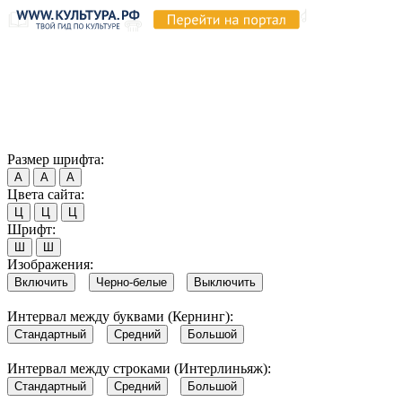
Продолжая пользоваться этим сайтом, вы соглашаетесь на
использование cookie и обработку данных в соответствии с
Политикой сайта в области обработки и защиты
персональных данных
. Обратите внимание, что в случае, если
использование сайтом файлов cookie отключено, некоторые
возможности сайта могут быть отображены некорректно.
Согласен
Размер шрифта:
А
А
А
Цвета сайта:
Ц
Ц
Ц
Шрифт:
Ш
Ш
Изображения:
Включить
Черно-белые
Выключить
Интервал между буквами (Кернинг):
Стандартный
Средний
Большой
Интервал между строками (Интерлиньяж):
Стандартный
Средний
Большой