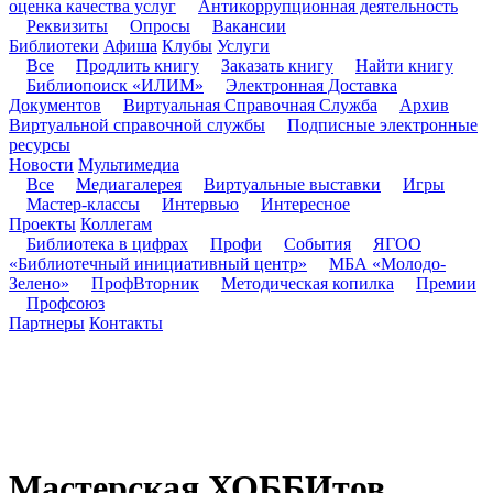
оценка качества услуг
Антикоррупционная деятельность
Реквизиты
Опросы
Вакансии
Библиотеки
Афиша
Клубы
Услуги
Все
Продлить книгу
Заказать книгу
Найти книгу
Библиопоиск «ИЛИМ»
Электронная Доставка
Документов
Виртуальная Справочная Служба
Архив
Виртуальной справочной службы
Подписные электронные
ресурсы
Новости
Мультимедиа
Все
Медиагалерея
Виртуальные выставки
Игры
Мастер-классы
Интервью
Интересное
Проекты
Коллегам
Библиотека в цифрах
Профи
События
ЯГОО
«Библиотечный инициативный центр»
МБА «Молодо-
Зелено»
ПрофВторник
Методическая копилка
Премии
Профсоюз
Партнеры
Контакты
Мастерская ХОББИтов