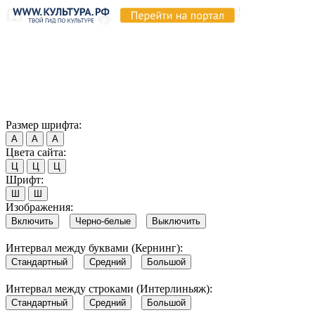
Продолжая пользоваться этим сайтом, вы соглашаетесь на
использование cookie и обработку данных в соответствии с
Политикой сайта в области обработки и защиты
персональных данных
. Обратите внимание, что в случае, если
использование сайтом файлов cookie отключено, некоторые
возможности сайта могут быть отображены некорректно.
Согласен
Размер шрифта:
А
А
А
Цвета сайта:
Ц
Ц
Ц
Шрифт:
Ш
Ш
Изображения:
Включить
Черно-белые
Выключить
Интервал между буквами (Кернинг):
Стандартный
Средний
Большой
Интервал между строками (Интерлиньяж):
Стандартный
Средний
Большой